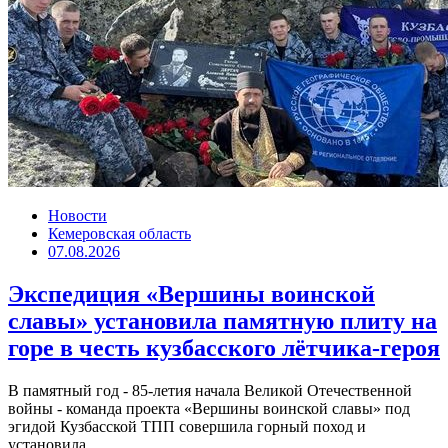
Новости
Кемеровская область
07.08.2026
Экспедиция «Вершины воинской
славы» установила памятную плиту на
горе в честь кузбасского лётчика-героя
В памятный год - 85-летия начала Великой Отечественной
войны - команда проекта «Вершины воинской славы» под
эгидой Кузбасской ТПП совершила горный поход и
установила...