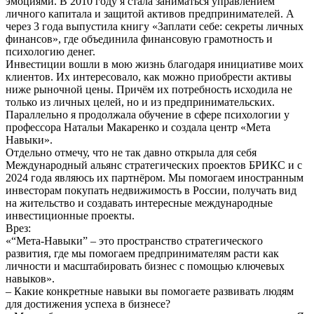
эмоциями. В 2010 году я стала заниматься управлением
личного капитала и защитой активов предпринимателей. А
через 3 года выпустила книгу «Заплати себе: секреты личных
финансов», где объединила финансовую грамотность и
психологию денег.
Инвестиции вошли в мою жизнь благодаря инициативе моих
клиентов. Их интересовало, как можно приобрести активы
ниже рыночной цены. Причём их потребность исходила не
только из личных целей, но и из предпринимательских.
Параллельно я продолжала обучение в сфере психологии у
профессора Натальи Макаренко и создала центр «Мета
Навыки».
Отдельно отмечу, что не так давно открыла для себя
Международный альянс стратегических проектов БРИКС и с
2024 года являюсь их партнёром. Мы помогаем иностранным
инвесторам покупать недвижимость в России, получать вид
на жительство и создавать интересные международные
инвестиционные проекты.
Врез:
«“Мета-Навыки” – это пространство стратегического
развития, где мы помогаем предпринимателям расти как
личности и масштабировать бизнес с помощью ключевых
навыков».
– Какие конкретные навыки вы помогаете развивать людям
для достижения успеха в бизнесе?