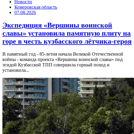
Новости
Кемеровская область
07.08.2026
Экспедиция «Вершины воинской
славы» установила памятную плиту на
горе в честь кузбасского лётчика-героя
В памятный год - 85-летия начала Великой Отечественной
войны - команда проекта «Вершины воинской славы» под
эгидой Кузбасской ТПП совершила горный поход и
установила...