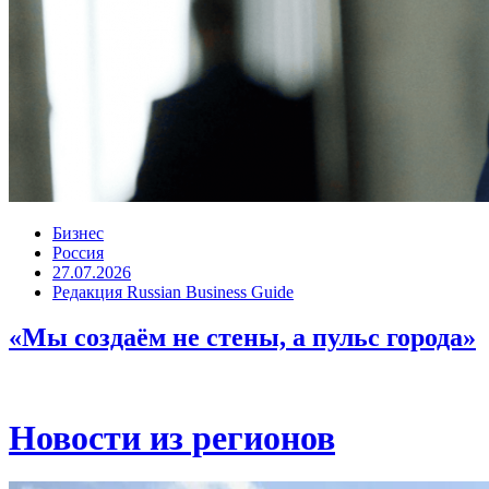
Бизнес
Россия
27.07.2026
Редакция Russian Business Guide
«Мы создаём не стены, а пульс города»
Новости из регионов