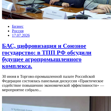
Бизнес
Россия
17.07.2026
БАС, цифровизация и Союзное
государство: в ТПП РФ обсудили
будущее агропромышленного
комплекса.
30 июня в Торгово-промышленной палате Российской
Федерации состоялась панельная дискуссия «Практическое
содействие повышению экономической эффективности» —
мероприятие собрало...