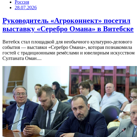
Россия
28.07.2026
Руководитель «Агроконнект» посетил
выставку «Серебро Омана» в Витебске
Витебск стал площадкой для необычного культурно-делового
события — выставки «Серебро Омана», которая познакомила
гостей с традиционными ремёслами и ювелирным искусством
Султаната Оман....