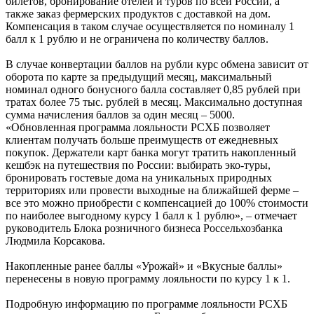
билетов, бронирование отелей и туров по всей России, а
также заказ фермерских продуктов с доставкой на дом.
Компенсация в таком случае осуществляется по номиналу 1
балл к 1 рублю и не ограничена по количеству баллов.
В случае конвертации баллов на рубли курс обмена зависит от
оборота по карте за предыдущий месяц, максимальный
номинал одного бонусного балла составляет 0,85 рублей при
тратах более 75 тыс. рублей в месяц. Максимально доступная
сумма начисления баллов за один месяц – 5000.
«Обновленная программа лояльности РСХБ позволяет
клиентам получать больше преимуществ от ежедневных
покупок. Держатели карт банка могут тратить накопленный
кешбэк на путешествия по России: выбирать эко-туры,
бронировать гостевые дома на уникальных природных
территориях или провести выходные на ближайшей ферме –
все это можно приобрести с компенсацией до 100% стоимости
по наиболее выгодному курсу 1 балл к 1 рублю», – отмечает
руководитель Блока розничного бизнеса Россельхозбанка
Людмила Корсакова.
Накопленные ранее баллы «Урожай» и «Вкусные баллы»
перенесены в новую программу лояльности по курсу 1 к 1.
Подробную информацию по программе лояльности РСХБ