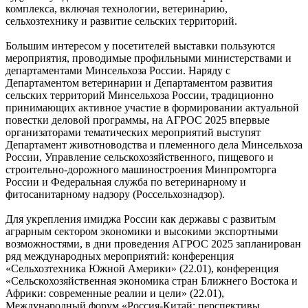
комплекса, включая технологии, ветеринарию,
сельхозтехнику и развитие сельских территорий.
Большим интересом у посетителей выставки пользуются
мероприятия, проводимые профильными министерствами и
департаментами Минсельхоза России. Наряду с
Департаментом ветеринарии и Департаментом развития
сельских территорий Минсельхоза России, традиционно
принимающих активное участие в формировании актуальной
повестки деловой программы, на АГРОС 2025 впервые
организаторами тематических мероприятий выступят
Департамент животноводства и племенного дела Минсельхоза
России, Управление сельскохозяйственного, пищевого и
строительно-дорожного машиностроения Минпромторга
России и Федеральная служба по ветеринарному и
фитосанитарному надзору (Россельхознадзор).
Для укрепления имиджа России как державы с развитым
аграрным сектором экономики и высокими экспортными
возможностями, в дни проведения АГРОС 2025 запланирован
ряд международных мероприятий: конференция
«Сельхозтехника Южной Америки» (22.01), конференция
«Сельскохозяйственная экономика стран Ближнего Востока и
Африки: современные реалии и цели» (22.01),
Международный форум «Россия-Китай: перспективы