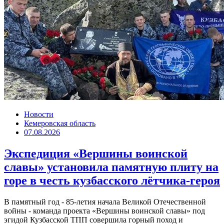
Новости
Кемеровская область
07.08.2026
Экспедиция «Вершины воинской
славы» установила памятную плиту на
горе в честь кузбасского лётчика-героя
В памятный год - 85-летия начала Великой Отечественной
войны - команда проекта «Вершины воинской славы» под
эгидой Кузбасской ТПП совершила горный поход и