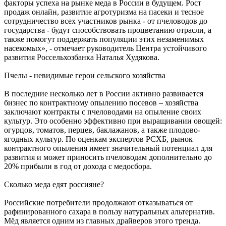
факторы успеха на рынке меда в России в будущем. Рост
продаж онлайн, развитие агротуризма на пасеки и тесное
сотрудничество всех участников рынка - от пчеловодов до
государства - будут способствовать процветанию отрасли, а
также помогут поддержать популяции этих незаменимых
насекомых», - отмечает руководитель Центра устойчивого
развития Россельхозбанка Наталья Худякова.
Пчелы - невидимые герои сельского хозяйства
В последние несколько лет в России активно развивается
бизнес по контрактному опылению посевов – хозяйства
заключают контракты с пчеловодами на опыление своих
культур. Это особенно эффективно при выращивании овощей:
огурцов, томатов, перцев, баклажанов, а также плодово-
ягодных культур. По оценкам экспертов РСХБ, рынок
контрактного опыления имеет значительный потенциал для
развития и может приносить пчеловодам дополнительно до
20% прибыли в год от дохода с медосбора.
Сколько меда едят россияне?
Российские потребители продолжают отказываться от
рафинированного сахара в пользу натуральных альтернатив.
Мёд является одним из главных драйверов этого тренда.