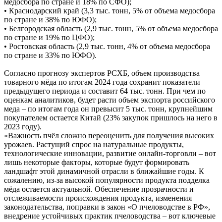
медосбора по стране и 18% по СФО);
• Краснодарский край (3,3 тыс. тонн, 5% от объема медосбора
по стране и 38% по ЮФО);
• Белгородская область (2,9 тыс. тонн, 5% от объема медосбора
по стране и 19% по ЦФО);
• Ростовская область (2,9 тыс. тонн, 4% от объема медосбора
по стране и 33% по ЮФО).
Согласно прогнозу экспертов РСХБ, объем производства
товарного мёда по итогам 2024 года сохранит показатели
предыдущего периода и составит 64 тыс. тонн. При чем по
оценкам аналитиков, будет расти объем экспорта российского
меда – по итогам года он превысит 5 тыс. тонн, крупнейшим
покупателем остается Китай (23% закупок пришлось на него в
2023 году).
«Важность пчёл сложно переоценить для получения высоких
урожаев. Растущий спрос на натуральные продукты,
технологические инновации, развитие онлайн-торговли – вот
лишь некоторые факторы, которые будут формировать
ландшафт этой динамичной отрасли в ближайшие годы. К
сожалению, из-за высокой популярности продукта подделка
мёда остается актуальной. Обеспечение прозрачности и
отслеживаемости происхождения продукта, изменения
законодательства, поправки в закон «О пчеловодстве в РФ»,
внедрение устойчивых практик пчеловодства – вот ключевые