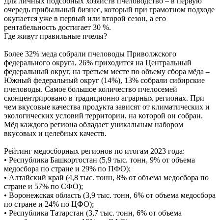
Для личных подсобных хозяйств пчеловодство – в первую
очередь прибыльный бизнес, который при грамотном подходе
окупается уже в первый или второй сезон, а его
рентабельность достигает 30 %.
Где живут правильные пчелы?
Более 32% меда собрали пчеловоды Приволжского
федерального округа, 26% приходится на Центральный
федеральный округ, на третьем месте по объему сбора мёда –
Южный федеральный округ (14%), 13% собрали сибирские
пчеловоды. Самое большое количество пчелосемей
сконцентрировано в традиционно аграрных регионах. При
чем вкусовые качества продукта зависят от климатических и
экологических условий территории, на которой он собран.
Мёд каждого региона обладает уникальным набором
вкусовых и целебных качеств.
Рейтинг медосборных регионов по итогам 2023 года:
• Республика Башкортостан (5,9 тыс. тонн, 9% от объема
медосбора по стране и 29% по ПФО);
• Алтайский край (4,8 тыс. тонн, 8% от объема медосбора по
стране и 57% по СФО);
• Воронежская область (3,9 тыс. тонн, 6% от объема медосбора
по стране и 24% по ЦФО);
• Республика Татарстан (3,7 тыс. тонн, 6% от объема