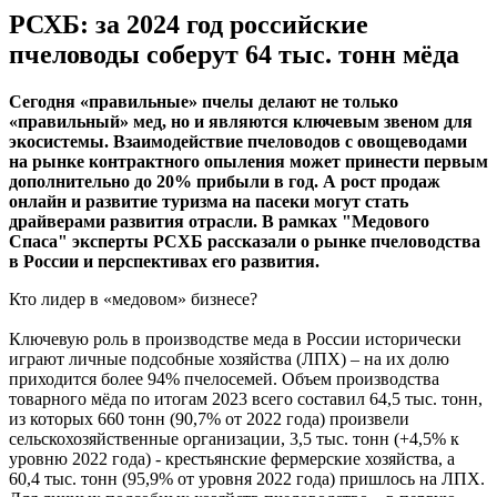
РСХБ: за 2024 год российские
пчеловоды соберут 64 тыс. тонн мёда
Сегодня «правильные» пчелы делают не только
«правильный» мед, но и являются ключевым звеном для
экосистемы. Взаимодействие пчеловодов с овощеводами
на рынке контрактного опыления может принести первым
дополнительно до 20% прибыли в год. А рост продаж
онлайн и развитие туризма на пасеки могут стать
драйверами развития отрасли. В рамках "Медового
Спаса" эксперты РСХБ рассказали о рынке пчеловодства
в России и перспективах его развития.
Кто лидер в «медовом» бизнесе?
Ключевую роль в производстве меда в России исторически
играют личные подсобные хозяйства (ЛПХ) – на их долю
приходится более 94% пчелосемей. Объем производства
товарного мёда по итогам 2023 всего составил 64,5 тыс. тонн,
из которых 660 тонн (90,7% от 2022 года) произвели
сельскохозяйственные организации, 3,5 тыс. тонн (+4,5% к
уровню 2022 года) - крестьянские фермерские хозяйства, а
60,4 тыс. тонн (95,9% от уровня 2022 года) пришлось на ЛПХ.