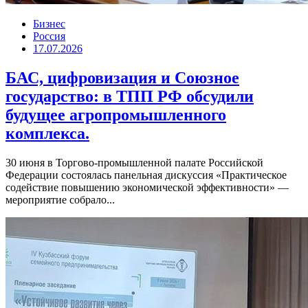
Бизнес
Россия
17.07.2026
БАС, цифровизация и Союзное
государство: в ТПП РФ обсудили
будущее агропромышленного
комплекса.
30 июня в Торгово-промышленной палате Российской
Федерации состоялась панельная дискуссия «Практическое
содействие повышению экономической эффективности» —
мероприятие собрало...