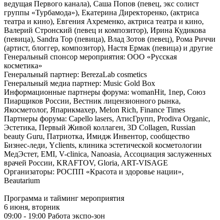
ведущая Первого канала), Саша Попов (певец, экс солист
группы «Турбамода»), Екатерина Директоренко, (актриса
театра и кино), Евгения Ахременко, актриса театра и кино,
Валерий Стронский (певец и композитор), Ирина Кудикова
(певица), Sandra Top (певица), Влад Зотов (певец), Рома Риччи
(артист, блоггер, композитор), Настя Ермак (певица) и другие
Генеральный спонсор мероприятия: ООО «Русская
косметика»
Генеральный партнер: BerezaLab cosmetics
Генеральный медиа партнер: Music Gold Box
Информационные партнеры форума: womanHit, 1nep, Союз
Пиарщиков России, Вестник лицензионного рынка,
Якосметолог, Япарикмахер, Melon Rich, Finance Times
Партнеры форума: Capello lasers, АтисГрупп, Prodiva Organic,
Эстетика, Первый Живой коллаген, 3D Collagen, Russian
beauty Guru, Патриотка, Имидж Инвентор, сообщество
Бизнес-леди, Yclients, клиника эстетической косметологии
МедЭстет, EMI, V-clinica, Nanoasia, Ассоциация заслуженных
врачей России, KRAFTOV, Gloria, ART-VISAGE
Организаторы: РОСПП «Красота и здоровье нации»,
Beautarium
Программа и тайминг мероприятия
6 июня, вторник
09:00 - 19:00 Работа экспо-зон