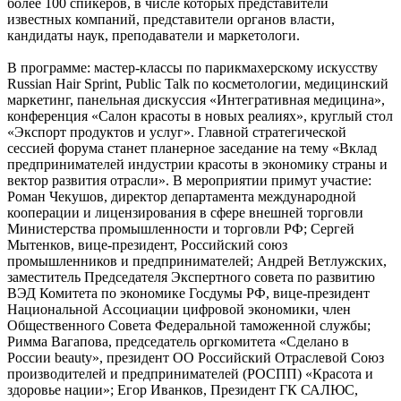
более 100 спикеров, в числе которых представители
известных компаний, представители органов власти,
кандидаты наук, преподаватели и маркетологи.
В программе: мастер-классы по парикмахерскому искусству
Russian Hair Sprint, Public Talk по косметологии, медицинский
маркетинг, панельная дискуссия «Интегративная медицина»,
конференция «Салон красоты в новых реалиях», круглый стол
«Экспорт продуктов и услуг». Главной стратегической
сессией форума станет планерное заседание на тему «Вклад
предпринимателей индустрии красоты в экономику страны и
вектор развития отрасли». В мероприятии примут участие:
Роман Чекушов, директор департамента международной
кооперации и лицензирования в сфере внешней торговли
Министерства промышленности и торговли РФ; Сергей
Мытенков, вице-президент, Российский союз
промышленников и предпринимателей; Андрей Ветлужских,
заместитель Председателя Экспертного совета по развитию
ВЭД Комитета по экономике Госдумы РФ, вице-президент
Национальной Ассоциации цифровой экономики, член
Общественного Совета Федеральной таможенной службы;
Римма Вагапова, председатель оргкомитета «Сделано в
России beauty», президент ОО Российский Отраслевой Союз
производителей и предпринимателей (РОСПП) «Красота и
здоровье нации»; Егор Иванков, Президент ГК САЛЮС,