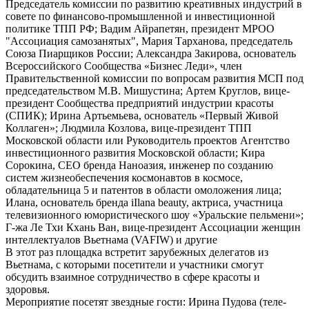
Председатель комиссии по развитию креативных индустрий в
совете по финансово-промышленной и инвестиционной
политике ТПП РФ; Вадим Айрапетян, президент МРОО
"Ассоциация самозанятых", Мария Тарханова, председатель
Союза Пиарщиков России; Александра Закирова, основатель
Всероссийского Сообщества «Бизнес Леди», член
Правительственной комиссии по вопросам развития МСП под
председательством М.В. Мишустина; Артем Круглов, вице-
президент Сообщества предприятий индустрии красоты
(СПИК); Ирина Артьемьева, основатель «Первый Живой
Коллаген»; Людмила Козлова, вице-президент ТПП
Московской области или Руководитель проектов Агентство
инвестиционного развития Московской области; Кира
Сорокина, СЕО бренда Наноазия, инженер по созданию
систем жизнеобеспечения космонавтов в космосе,
обладательница 5 и патентов в области омоложения лица;
Илана, основатель бренда iIlana beauty, актриса, участница
телевизионного юмористического шоу «Уральские пельмени»;
Г-жа Ле Тхи Кхань Ван, вице-президент Ассоциации женщин
интеллектуалов Вьетнама (VAFIW) и другие
В этот раз площадка встретит зарубежных делегатов из
Вьетнама, с которыми посетители и участники смогут
обсудить взаимное сотрудничество в сфере красоты и
здоровья.
Мероприятие посетят звездные гости: Ирина Пудова (теле-