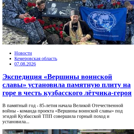
Новости
Кемеровская область
07.08.2026
Экспедиция «Вершины воинской
славы» установила памятную плиту на
горе в честь кузбасского лётчика-героя
В памятный год - 85-летия начала Великой Отечественной
войны - команда проекта «Вершины воинской славы» под
эгидой Кузбасской ТПП совершила горный поход и
установила...