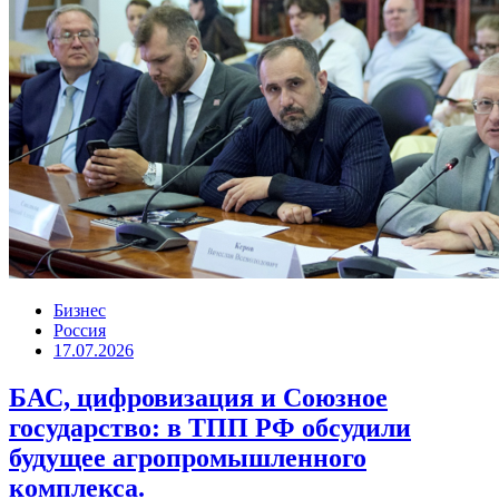
Бизнес
Россия
17.07.2026
БАС, цифровизация и Союзное
государство: в ТПП РФ обсудили
будущее агропромышленного
комплекса.