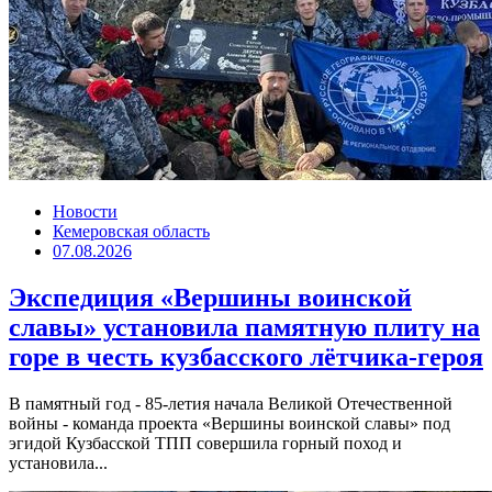
Новости
Кемеровская область
07.08.2026
Экспедиция «Вершины воинской
славы» установила памятную плиту на
горе в честь кузбасского лётчика-героя
В памятный год - 85-летия начала Великой Отечественной
войны - команда проекта «Вершины воинской славы» под
эгидой Кузбасской ТПП совершила горный поход и
установила...