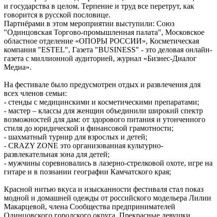
и государства в целом. Терпение и труд все перетрут, как
говорится в русской пословице.
Партнёрами в этом мероприятии выступили: Союз
"Одинцовская Торгово-промышленная палата", Московское
областное отделение «ОПОРЫ РОССИИ», Косметическая
компания "ESTEL", Газета "BUSINESS" - это деловая онлайн-
газета с миллионной аудиторией, журнал «Бизнес-Диалог
Медиа».
На фестивале было предусмотрен отдых и развлечения для
всех членов семьи:
- стенды с медицинскими и косметическими препаратами;
- мастер – классы для женщин объединили широкий спектр
возможностей для дам: от здорового питания и утонченного
стиля до юридической и финансовой грамотности;
- шахматный турнир для взрослых и детей;
- CRAZY ZONE это организованная культурно-
развлекательная зона для детей;
- мужчины соревновались в лазерно-стрелковой охоте, игре на
гитаре и в познании географии Камчатского края;
Красной нитью вкуса и изысканности фестиваля стал показ
модной и домашней одежды от российского модельера Лилии
Макарцевой, члена Сообщества предпринимателей
Одинцовского городского округа. Прекрасные девушки,