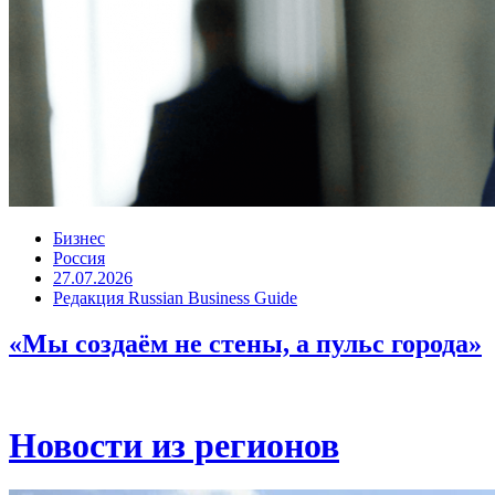
Бизнес
Россия
27.07.2026
Редакция Russian Business Guide
«Мы создаём не стены, а пульс города»
Новости из регионов