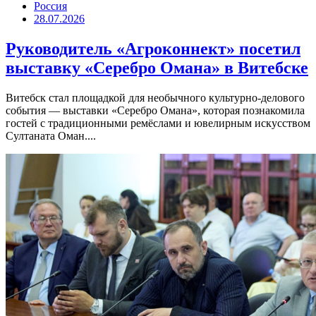
Россия
28.07.2026
Руководитель «Агроконнект» посетил
выставку «Серебро Омана» в Витебске
Витебск стал площадкой для необычного культурно-делового
события — выставки «Серебро Омана», которая познакомила
гостей с традиционными ремёслами и ювелирным искусством
Султаната Оман....