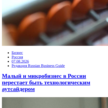
Бизнес
Россия
07.08.2026
Редакция Russian Business Guide
Малый и микробизнес в России
перестает быть технологическим
аутсайдером