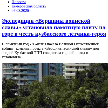
Новости
Кемеровская область
07.08.2026
Экспедиция «Вершины воинской
славы» установила памятную плиту на
горе в честь кузбасского лётчика-героя
В памятный год - 85-летия начала Великой Отечественной
войны - команда проекта «Вершины воинской славы» под
эгидой Кузбасской ТПП совершила горный поход и
установила...