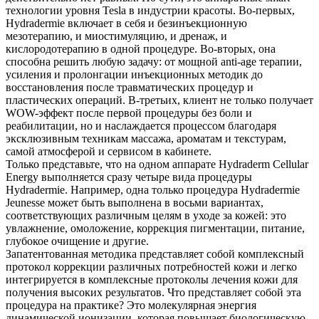
технологии уровня Tesla в индустрии красоты. Во-первых,
Hydradermie включает в себя и безинъекционную
мезотерапию, и миостимуляцию, и дренаж, и
кислородотерапию в одной процедуре. Во-вторых, она
способна решить любую задачу: от мощной anti-age терапии,
усиления и пролонгации инъекционных методик до
восстановления после травматических процедур и
пластических операций. В-третьих, клиент не только получает
WOW-эффект после первой процедуры без боли и
реабилитации, но и наслаждается процессом благодаря
эксклюзивным техникам массажа, ароматам и текстурам,
самой атмосферой и сервисом в кабинете.
Только представьте, что на одном аппарате Hydraderm Cellular
Energy выполняется сразу четыре вида процедуры
Hydradermie. Например, одна только процедура Hydradermie
Jeunesse может быть выполнена в восьми вариантах,
соответствующих различным целям в уходе за кожей: это
увлажнение, омоложение, коррекция пигментации, питание,
глубокое очищение и другие.
Запатентованная методика представляет собой комплексный
протокол коррекции различных потребностей кожи и легко
интегрируется в комплексные протоколы лечения кожи для
получения высоких результатов. Что представляет собой эта
процедура на практике? Это молекулярная энергия
динамической ионизации, которая повышает биологическую