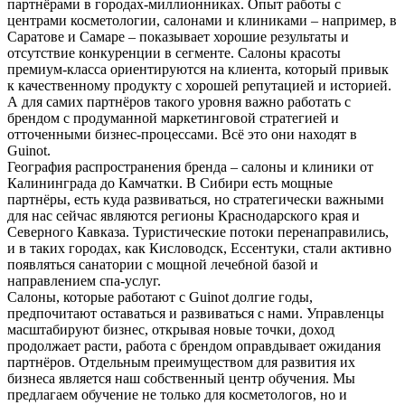
партнёрами в городах-миллионниках. Опыт работы с
центрами косметологии, салонами и клиниками – например, в
Саратове и Самаре – показывает хорошие результаты и
отсутствие конкуренции в сегменте. Салоны красоты
премиум-класса ориентируются на клиента, который привык
к качественному продукту с хорошей репутацией и историей.
А для самих партнёров такого уровня важно работать с
брендом с продуманной маркетинговой стратегией и
отточенными бизнес-процессами. Всё это они находят в
Guinot.
География распространения бренда – салоны и клиники от
Калининграда до Камчатки. В Сибири есть мощные
партнёры, есть куда развиваться, но стратегически важными
для нас сейчас являются регионы Краснодарского края и
Северного Кавказа. Туристические потоки перенаправились,
и в таких городах, как Кисловодск, Ессентуки, стали активно
появляться санатории с мощной лечебной базой и
направлением спа-услуг.
Салоны, которые работают с Guinot долгие годы,
предпочитают оставаться и развиваться с нами. Управленцы
масштабируют бизнес, открывая новые точки, доход
продолжает расти, работа с брендом оправдывает ожидания
партнёров. Отдельным преимуществом для развития их
бизнеса является наш собственный центр обучения. Мы
предлагаем обучение не только для косметологов, но и