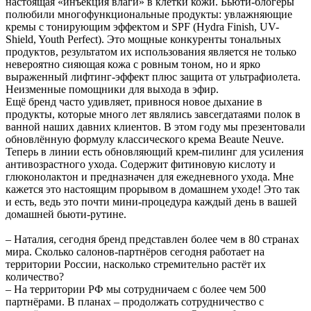
настоящая «инъекция влаги» в клетки кожи. Бьюти-блогеры
полюбили многофункциональные продукты: увлажняющие
кремы с тонирующим эффектом и SPF (Hydra Finish, UV-
Shield, Youth Perfect). Это мощные конкуренты тональных
продуктов, результатом их использования является не только
невероятно сияющая кожа с ровным тоном, но и ярко
выраженный лифтинг-эффект плюс защита от ультрафиолета.
Неизменные помощники для выхода в эфир.
Ещё бренд часто удивляет, привнося новое дыхание в
продукты, которые много лет являлись завсегдатаями полок в
ванной наших давних клиентов. В этом году мы презентовали
обновлённую формулу классического крема Beaute Neuve.
Теперь в линии есть обновляющий крем-пилинг для усиления
антивозрастного ухода. Содержит фитиновую кислоту и
глюконолактон и предназначен для ежедневного ухода. Мне
кажется это настоящим прорывом в домашнем уходе! Это так
и есть, ведь это почти мини-процедура каждый день в вашей
домашней бьюти-рутине.
– Наталия, сегодня бренд представлен более чем в 80 странах
мира. Сколько салонов-партнёров сегодня работает на
территории России, насколько стремительно растёт их
количество?
– На территории РФ мы сотрудничаем с более чем 500
партнёрами. В планах – продолжать сотрудничество с