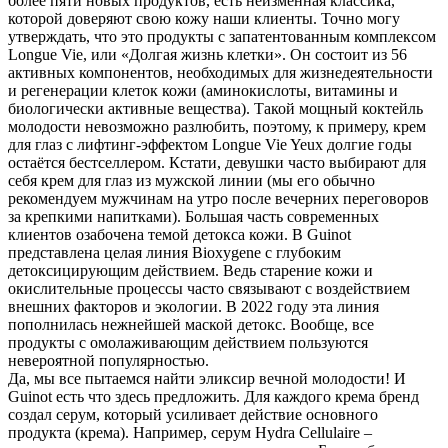
более пяти новых продуктов, есть неизменная классика,
которой доверяют свою кожу наши клиенты. Точно могу
утверждать, что это продукты с запатентованным комплексом
Longue Vie, или «Долгая жизнь клетки». Он состоит из 56
активных компонентов, необходимых для жизнедеятельности
и регенерации клеток кожи (аминокислоты, витамины и
биологически активные вещества). Такой мощный коктейль
молодости невозможно разлюбить, поэтому, к примеру, крем
для глаз с лифтинг-эффектом Longue Vie Yeux долгие годы
остаётся бестселлером. Кстати, девушки часто выбирают для
себя крем для глаз из мужской линии (мы его обычно
рекомендуем мужчинам на утро после вечерних переговоров
за крепкими напитками). Большая часть современных
клиентов озабочена темой детокса кожи. В Guinot
представлена целая линия Bioxygene с глубоким
детоксицирующим действием. Ведь старение кожи и
окислительные процессы часто связывают с воздействием
внешних факторов и экологии. В 2022 году эта линия
пополнилась нежнейшей маской детокс. Вообще, все
продукты с омолаживающим действием пользуются
невероятной популярностью.
Да, мы все пытаемся найти эликсир вечной молодости! И
Guinot есть что здесь предложить. Для каждого крема бренд
создал серум, который усиливает действие основного
продукта (крема). Например, серум Hydra Cellulaire –