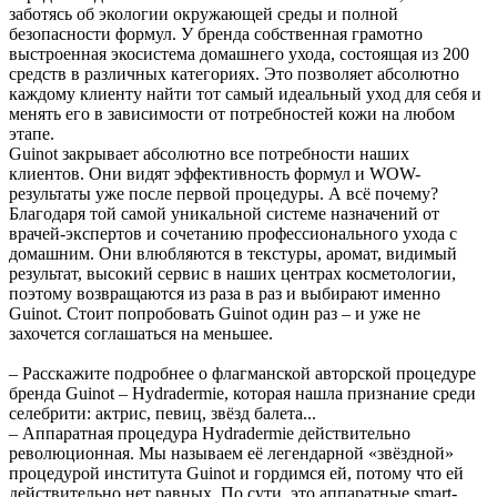
заботясь об экологии окружающей среды и полной
безопасности формул. У бренда собственная грамотно
выстроенная экосистема домашнего ухода, состоящая из 200
средств в различных категориях. Это позволяет абсолютно
каждому клиенту найти тот самый идеальный уход для себя и
менять его в зависимости от потребностей кожи на любом
этапе.
Guinot закрывает абсолютно все потребности наших
клиентов. Они видят эффективность формул и WOW-
результаты уже после первой процедуры. А всё почему?
Благодаря той самой уникальной системе назначений от
врачей-экспертов и сочетанию профессионального ухода с
домашним. Они влюбляются в текстуры, аромат, видимый
результат, высокий сервис в наших центрах косметологии,
поэтому возвращаются из раза в раз и выбирают именно
Guinot. Стоит попробовать Guinot один раз – и уже не
захочется соглашаться на меньшее.
– Расскажите подробнее о флагманской авторской процедуре
бренда Guinot – Hydradermie, которая нашла признание среди
селебрити: актрис, певиц, звёзд балета...
– Аппаратная процедура Hydradermie действительно
революционная. Мы называем её легендарной «звёздной»
процедурой института Guinot и гордимся ей, потому что ей
действительно нет равных. По сути, это аппаратные smart-