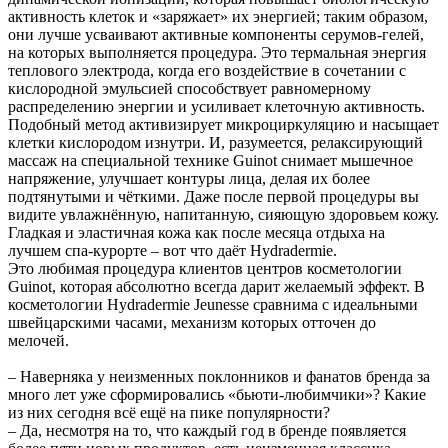
активность клеток и «заряжает» их энергией; таким образом,
они лучше усваивают активные компоненты серумов-гелей,
на которых выполняется процедура. Это термальная энергия
теплового электрода, когда его воздействие в сочетании с
кислородной эмульсией способствует равномерному
распределению энергии и усиливает клеточную активность.
Подобный метод активизирует микроциркуляцию и насыщает
клетки кислородом изнутри. И, разумеется, релаксирующий
массаж на специальной технике Guinot снимает мышечное
напряжение, улучшает контуры лица, делая их более
подтянутыми и чёткими. Даже после первой процедуры вы
видите увлажнённую, напитанную, сияющую здоровьем кожу.
Гладкая и эластичная кожа как после месяца отдыха на
лучшем спа-курорте – вот что даёт Hydradermie.
Это любимая процедура клиентов центров косметологии
Guinot, которая абсолютно всегда дарит желаемый эффект. В
косметологии Hydradermie Jeunesse сравнима с идеальными
швейцарскими часами, механизм которых отточен до
мелочей.
– Наверняка у неизменных поклонников и фанатов бренда за
много лет уже сформировались «бьюти-любимчики»? Какие
из них сегодня всё ещё на пике популярности?
– Да, несмотря на то, что каждый год в бренде появляется