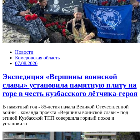
Новости
Кемеровская область
07.08.2026
Экспедиция «Вершины воинской
славы» установила памятную плиту на
горе в честь кузбасского лётчика-героя
В памятный год - 85-летия начала Великой Отечественной
войны - команда проекта «Вершины воинской славы» под
эгидой Кузбасской ТПП совершила горный поход и
установила...