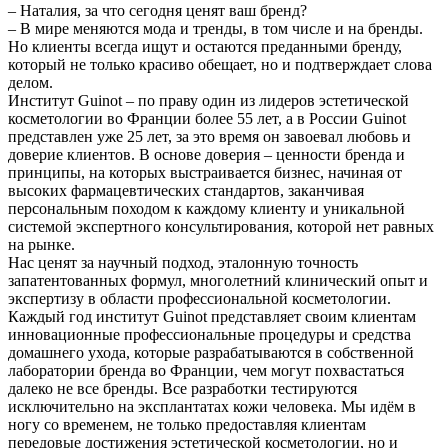
– Наталия, за что сегодня ценят ваш бренд?
– В мире меняются мода и тренды, в том числе и на бренды.
Но клиенты всегда ищут и остаются преданными бренду,
который не только красиво обещает, но и подтверждает слова
делом.
Институт Guinot – по праву один из лидеров эстетической
косметологии во Франции более 55 лет, а в России Guinot
представлен уже 25 лет, за это время он завоевал любовь и
доверие клиентов. В основе доверия – ценности бренда и
принципы, на которых выстраивается бизнес, начиная от
высоких фармацевтических стандартов, заканчивая
персональным походом к каждому клиенту и уникальной
системой экспертного консультирования, которой нет равных
на рынке.
Нас ценят за научный подход, эталонную точность
запатентованных формул, многолетний клинический опыт и
экспертизу в области профессиональной косметологии.
Каждый год институт Guinot представляет своим клиентам
инновационные профессиональные процедуры и средства
домашнего ухода, которые разрабатываются в собственной
лаборатории бренда во Франции, чем могут похвастаться
далеко не все бренды. Все разработки тестируются
исключительно на эксплантатах кожи человека. Мы идём в
ногу со временем, не только предоставляя клиентам
передовые достижения эстетической косметологии, но и