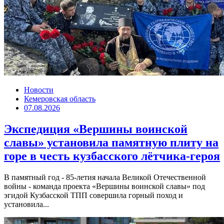
Новости
Кемеровская область
07.08.2026
Экспедиция «Вершины воинской
славы» установила памятную плиту на
горе в честь кузбасского лётчика-героя
В памятный год - 85-летия начала Великой Отечественной
войны - команда проекта «Вершины воинской славы» под
эгидой Кузбасской ТПП совершила горный поход и
установила...