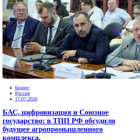
Бизнес
Россия
17.07.2026
БАС, цифровизация и Союзное
государство: в ТПП РФ обсудили
будущее агропромышленного
комплекса.