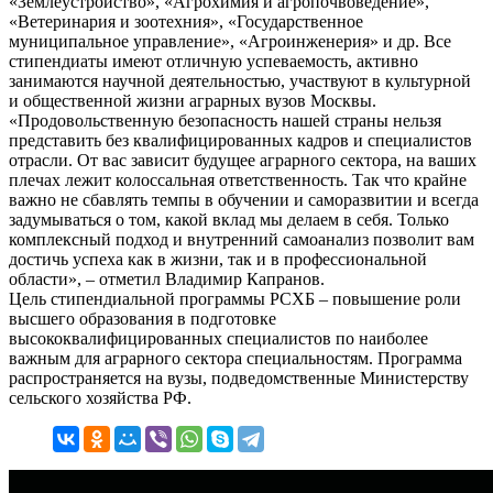
«Землеустройство», «Агрохимия и агропочвоведение»,
«Ветеринария и зоотехния», «Государственное
муниципальное управление», «Агроинженерия» и др. Все
стипендиаты имеют отличную успеваемость, активно
занимаются научной деятельностью, участвуют в культурной
и общественной жизни аграрных вузов Москвы.
«Продовольственную безопасность нашей страны нельзя
представить без квалифицированных кадров и специалистов
отрасли. От вас зависит будущее аграрного сектора, на ваших
плечах лежит колоссальная ответственность. Так что крайне
важно не сбавлять темпы в обучении и саморазвитии и всегда
задумываться о том, какой вклад мы делаем в себя. Только
комплексный подход и внутренний самоанализ позволит вам
достичь успеха как в жизни, так и в профессиональной
области», – отметил Владимир Капранов.
Цель стипендиальной программы РСХБ – повышение роли
высшего образования в подготовке
высококвалифицированных специалистов по наиболее
важным для аграрного сектора специальностям. Программа
распространяется на вузы, подведомственные Министерству
сельского хозяйства РФ.