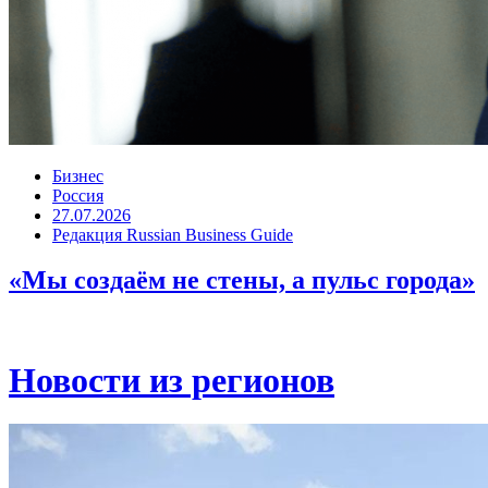
Бизнес
Россия
27.07.2026
Редакция Russian Business Guide
«Мы создаём не стены, а пульс города»
Новости из регионов