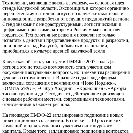
Технологии, меняющие жизнь к лучшему, — основная идея
стенда Калужской области. Экспозиция, в которой органично
переплетены аутентичное искусство калужских мастеров и
инновационные разработки от ведущих предприятий региона.
Стенд знакомит с инфраструктурными, логистическими и
цифровыми проектами, которыми Россия может по праву
гордиться. Технологичные решения позволят не только
испытать в действии представленные продукты и разработки,
но и полетать над Калугой, побывать в планетарии,
приобщиться к культуре древней калужской земли.
Калужская область участвует в ПМЭФ с 2007 года. Для
региона это не только возможность стать участником
обсуждения актуальных вопросов, но и механизм расширения
делового сотрудничества. В разные годы в ходе форума
заключены соглашения с компаниями «Ново Нордиск»,
«ОМИА УРАЛ», «Сибур-Холдинг», «Кроношпан», «Архбум
тиссию групп» и др. Сегодня это действующие производства
с новыми рабочими местами, современными технологиями,
отчислениями в бюджет региона.
На площадке ПМЭФ-22 запланировано подписание новых
инвестиционных соглашений. В списке — 10 российских
компаний и одна компания с участием сингапурского
капитала. Кроме того, запланировано подписание контрактов