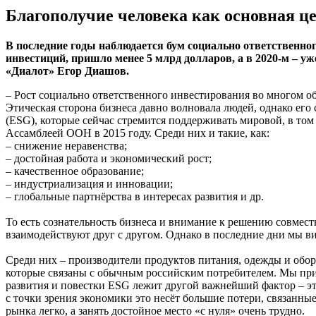
Благополучие человека как основная ц
В последние годы наблюдается бум социально ответственно
инвестиций, пришло менее 5 млрд долларов, а в 2020-м – у
«Диалот» Егор Диашов.
– Рост социально ответственного инвестирования во многом о
Этическая сторона бизнеса давно волновала людей, однако его
(ESG), которые сейчас стремится поддерживать мировой, в то
Ассамблеей ООН в 2015 году. Среди них и такие, как:
– снижение неравенства;
– достойная работа и экономический рост;
– качественное образование;
– индустриализация и инновации;
– глобальные партнёрства в интересах развития и др.
То есть сознательность бизнеса и внимание к решению совмес
взаимодействуют друг с другом. Однако в последние дни мы в
Среди них – производители продуктов питания, одежды и обор
которые связаны с обычным российским потребителем. Мы прив
развития и повестки ESG лежит другой важнейший фактор – это
с точки зрения экономики это несёт большие потери, связанные
рынка легко, а занять достойное место «с нуля» очень трудно.