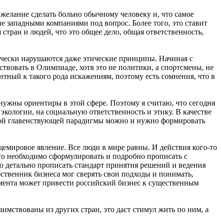
 желание сделать больно обычному человеку и, что самое
е западными компаниями под вопрос. Более того, это ставит
тран и людей, что это общее дело, общая ответственность,
ически нарушаются даже этические принципы. Начиная с
вовать в Олимпиаде, хотя это не политики, а спортсмены, не
тный к такого рода искажениям, поэтому есть сомнения, что в
нужны ориентиры в этой сфере. Поэтому я считаю, что сегодня
экологии, на социальную ответственность и этику. В качестве
этой главенствующей парадигмы можно и нужно формировать
щемировое явление. Все люди в мире равны. И действия кого-то
го необходимо сформулировать и подробно прописать с
мо детально прописать стандарт принятия решений и ведения
твенник бизнеса мог сверять свои подходы и понимать,
умента может привести российский бизнес к существенным
имствованы из других стран, это даст стимул жить по ним, а