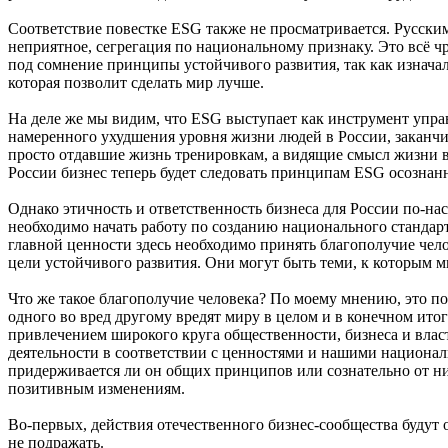
Соответствие повестке ESG также не просматривается. Русским
неприятное, сегрегация по национальному признаку. Это всё ч
под сомнение принципы устойчивого развития, так как изначал
которая позволит сделать мир лучше.
На деле же мы видим, что ESG выступает как инструмент упра
намеренного ухудшения уровня жизни людей в России, заканчи
просто отдавшие жизнь тренировкам, а видящие смысл жизни в
России бизнес теперь будет следовать принципам ESG осознанн
Однако этичность и ответственность бизнеса для России по-н
необходимо начать работу по созданию национального стандарта
главной ценности здесь необходимо принять благополучие чел
цели устойчивого развития. Они могут быть теми, к которым 
Что же такое благополучие человека? По моему мнению, это по
одного во вред другому вредят миру в целом и в конечном ит
привлечением широкого круга общественности, бизнеса и власт
деятельности в соответствии с ценностями и нашими национал
придерживается ли он общих принципов или сознательно от ни
позитивным изменениям.
Во-первых, действия отечественного бизнес-сообщества будут о
не подражать.