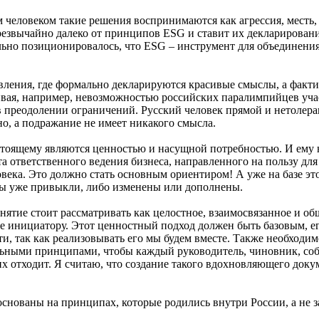
 человеком такие решения воспринимаются как агрессия, месть,
резвычайно далеко от принципов ESG и ставит их декларировани
ьно позиционировалось, что ESG – инструмент для объединения с
вления, где формально декларируются красивые смыслы, а факт
вая, например, невозможностью российских паралимпийцев участ
 преодолении ограничений. Русский человек прямой и нетолеран
о, а подражание не имеет никакого смысла.
астоящему являются ценностью и насущной потребностью. И ему 
 ответственного ведения бизнеса, направленного на пользу для 
овека. Это должно стать основным ориентиром! А уже на базе 
мы уже привыкли, либо изменены или дополнены.
нятие стоит рассматривать как целостное, взаимосвязанное и об
оге инициатору. Этот ценностный подход должен быть базовым, е
и, так как реализовывать его мы будем вместе. Также необходи
ьными принципами, чтобы каждый руководитель, чиновник, собс
х отходит. Я считаю, что создание такого вдохновляющего док
снованы на принципах, которые родились внутри России, а не за