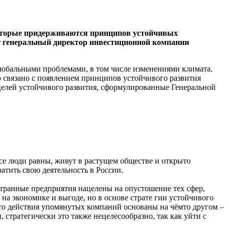
 которые придерживаются принципов устойчивых
яет генеральный директор инвестиционной компании
глобальными проблемами, в том числе изменениями климата.
о связано с появлением принципов устойчивого развития
 целей устойчивого развития, сформулированные Генеральной
се люди равны, живут в растущем обществе и открыто
атить свою деятельность в России.
странные предприятия нацелены на опустошение тех сфер,
на экономике и выгоде, но в основе страте гии устойчивого
что действия упомянутых компаний основаны на чёмто другом –
 стратегически это также нецелесообразно, так как уйти с