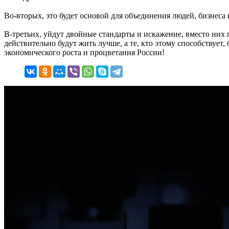
Во-вторых, это будет основой для объединения людей, бизнеса 
В-третьих, уйдут двойные стандарты и искажение, вместо них 
действительно будут жить лучше, а те, кто этому способствует
экономического роста и процветания России!