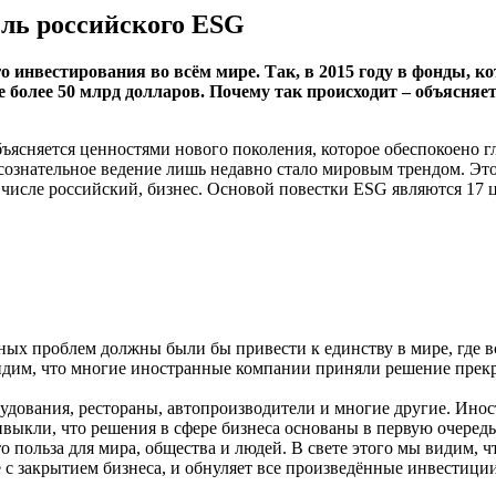
ель российского ESG
го инвестирования во всём мире. Так, в 2015 году в фонды,
же более 50 млрд долларов. Почему так происходит – объясн
бъясняется ценностями нового поколения, которое обеспокоено 
 сознательное ведение лишь недавно стало мировым трендом. Эт
м числе российский, бизнес. Основой повестки ESG являются 17
тных проблем должны были бы привести к единству в мире, где в
идим, что многие иностранные компании приняли решение прекр
удования, рестораны, автопроизводители и многие другие. Ино
ыкли, что решения в сфере бизнеса основаны в первую очередь 
 польза для мира, общества и людей. В свете этого мы видим, 
 с закрытием бизнеса, и обнуляет все произведённые инвестиции,