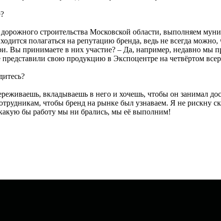
е?
а дорожного строительства Московской области, выполняем му
ходится полагаться на репутацию бренда, ведь не всегда можно, ч
. Вы принимаете в них участие? – Да, например, недавно мы 
 представили свою продукцию в Экспоцентре на четвёртом всер
дитесь?
переживаешь, вкладываешь в него и хочешь, чтобы он занимал до
трудникам, чтобы бренд на рынке был узнаваем. Я не рискну сказ
 какую бы работу мы ни брались, мы её выполним!