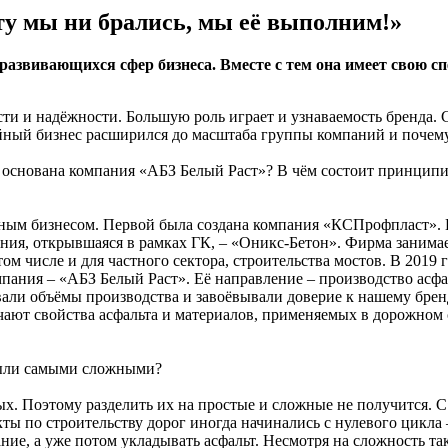
ту мы ни брались, мы её выполним!»
развивающихся сфер бизнеса. Вместе с тем она имеет свою с
ти и надёжности. Большую роль играет и узнаваемость бренда.
йный бизнес расширился до масштаба группы компаний и почему
ыл основана компания «АБЗ Белый Раст»? В чём состоит принцип
ейным бизнесом. Первой была создана компания «КСПрофпласт».
ния, открывшаяся в рамках ГК, – «Оникс-Бетон». Фирма занима
том числе и для частного сектора, строительства мостов. В 2019 
пания – «АБЗ Белый Раст». Её направление – производство асфа
ли объёмы производства и завоёвывали доверие к нашему бренду
учают свойства асфальта и материалов, применяемых в дорожном 
были самыми сложными?
х. Поэтому разделить их на простые и сложные не получится. С
 по строительству дорог иногда начинались с нулевого цикла –
ние, а уже потом укладывать асфальт. Несмотря на сложность т