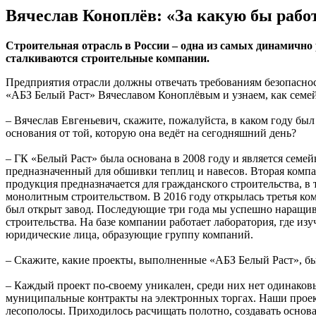
Вячеслав Коноплёв: «За какую бы рабо
Строительная отрасль в России – одна из самых динамично 
сталкиваются строительные компании.
Предприятия отрасли должны отвечать требованиям безопаснос
«АБЗ Белый Раст» Вячеславом Коноплёвым и узнаем, как семе
– Вячеслав Евгеньевич, скажите, пожалуйста, в каком году б
основания от той, которую она ведёт на сегодняшний день?
– ГК «Белый Раст» была основана в 2008 году и является сем
предназначенный для обшивки теплиц и навесов. Вторая компа
продукция предназначается для гражданского строительства, в 
монолитным строительством. В 2016 году открылась третья ком
был открыт завод. Последующие три года мы успешно наращива
строительства. На базе компании работает лаборатория, где из
юридические лица, образующие группу компаний.
– Скажите, какие проекты, выполненные «АБЗ Белый Раст», 
– Каждый проект по-своему уникален, среди них нет одинаковы
муниципальные контракты на электронных торгах. Наши проекты
лесополосы. Приходилось расчищать полотно, создавать основа