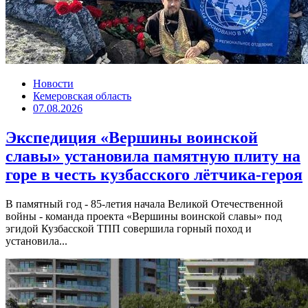
Новости
Кемеровская область
07.08.2026
Экспедиция «Вершины воинской
славы» установила памятную плиту на
горе в честь кузбасского лётчика-героя
В памятный год - 85-летия начала Великой Отечественной
войны - команда проекта «Вершины воинской славы» под
эгидой Кузбасской ТПП совершила горный поход и
установила...