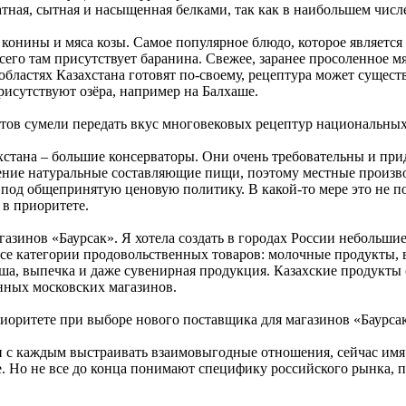
атная, сытная и насыщенная белками, так как в наибольшем числ
онины и мяса козы. Самое популярное блюдо, которое является 
сего там присутствует баранина. Свежее, заранее просоленное мя
 областях Казахстана готовят по-своему, рецептура может сущес
рисутствуют озёра, например на Балхаше.
ктов сумели передать вкус многовековых рецептур национальны
стана – большие консерваторы. Они очень требовательны и при
чение натуральные составляющие пищи, поэтому местные произв
 под общепринятую ценовую политику. В какой-то мере это не п
 в приоритете.
азинов «Баурсак». Я хотела создать в городах России небольшие
все категории продовольственных товаров: молочные продукты, 
ша, выпечка и даже сувенирная продукция. Казахские продукты 
нных московских магазинов.
риоритете при выборе нового поставщика для магазинов «Баурса
 с каждым выстраивать взаимовыгодные отношения, сейчас имя с
 Но не все до конца понимают специфику российского рынка, по