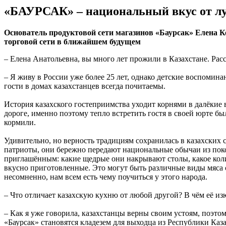
«БАУРСАК» – национальный вкус от лу
Основатель продуктовой сети магазинов «Баурсак» Елена К
торговой сети в ближайшем будущем
– Елена Анатольевна, вы много лет прожили в Казахстане. Рас
– Я живу в России уже более 25 лет, однако детские воспомина
гости в домах казахстанцев всегда почитаемы.
История казахского гостеприимства уходит корнями в далёкие 
дороге, именно поэтому тепло встретить гостя в своей юрте бы
кормили.
Удивительно, но верность традициям сохранилась в казахских с
патриоты, они бережно передают национальные обычаи из поко
приглашённым: какие щедрые они накрывают столы, какое колич
вкусно приготовленные. Это могут быть различные виды мяса с 
несомненно, нам всем есть чему поучиться у этого народа.
– Что отличает казахскую кухню от любой другой? В чём её и
– Как я уже говорила, казахстанцы верны своим устоям, поэт
«Баурсак» становятся кладезем для выходца из Республики Каза