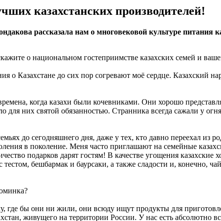
чших казахстанских производителей!
ондакова рассказала нам о многовековой культуре питания к
скажите о национальном гостеприимстве казахских семей и ваше
ния о Казахстане до сих пор согревают моё сердце. Казахский на
времена, когда казахи были кочевниками. Они хорошо представля
ло для них святой обязанностью. Странника всегда сажали у огн
емьях до сегодняшнего дня, даже у тех, кто давно переехал из 
ления в поколение. Меня часто приглашают на семейные казахск
ество подарков дарят гостям! В качестве угощения казахские х
тестом, бешбармак и баурсаки, а также сладости и, конечно, ча
зюминка?
ому, где бы они ни жили, они всюду ищут продукты для пригото
хстан, живущего на территории России. У нас есть абсолютно вс