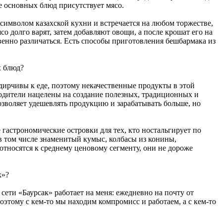
е основных блюд присутствует мясо.
символом казахской кухни и встречается на любом торжестве,
со долго варят, затем добавляют овощи, а после крошат его на
твенно различаться. Есть способы приготовления бешбармака из
х блюд?
дирчивы к еде, поэтому некачественные продукты в этой
одители нацелены на создание полезных, традиционных и
озволяет удешевлять продукцию и зарабатывать больше, но
 гастрономические островки для тех, кто ностальгирует по
в том числе знаменитый кумыс, колбасы из конины,
относятся к среднему ценовому сегменту, они не дороже
к»?
ети «Баурсак» работает на меня: ежедневно на почту от
этому с кем-то мы находим компромисс и работаем, а с кем-то