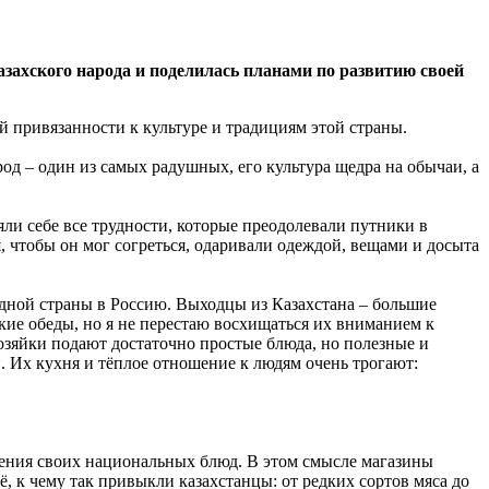
азахского народа и поделилась планами по развитию своей
й привязанности к культуре и традициям этой страны.
род – один из самых радушных, его культура щедра на обычаи, а
ли себе все трудности, которые преодолевали путники в
я, чтобы он мог согреться, одаривали одеждой, вещами и досыта
родной страны в Россию. Выходцы из Казахстана – большие
ие обеды, но я не перестаю восхищаться их вниманием к
озяйки подают достаточно простые блюда, но полезные и
й. Их кухня и тёплое отношение к людям очень трогают:
вления своих национальных блюд. В этом смысле магазины
ё, к чему так привыкли казахстанцы: от редких сортов мяса до