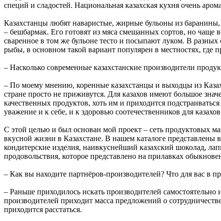
специй и сладостей. Национальная казахская кухня очень аром
Казахстанцы любят наваристые, жирные бульоны из баранины, к
– бешбармак. Его готовят из мяса смешанных сортов, но чаще в
сваренное в том же бульоне тесто и посыпают луком. В разных
рыбы, в основном такой вариант популярен в местностях, где п
– Насколько современные казахстанские производители проду
– По моему мнению, коренные казахстанцы и выходцы из Казах
стране просто не приживутся. Для казахов имеют большое зна
качественных продуктов, хоть им и приходится подстраиваться
уважение и к себе, и к здоровью соотечественников для казахов
С этой целью и был основан мой проект – сеть продуктовых маг
вкусной жизни в Казахстане. В нашем каталоге представлены 
кондитерские изделия, наивкуснейший казахский шоколад, лап
продовольствия, которое представлено на прилавках обыкнове
– Как вы находите партнёров-производителей? Что для вас в п
– Раньше приходилось искать производителей самостоятельно и
производителей приходит масса предложений о сотрудничестве.
приходится расстаться.