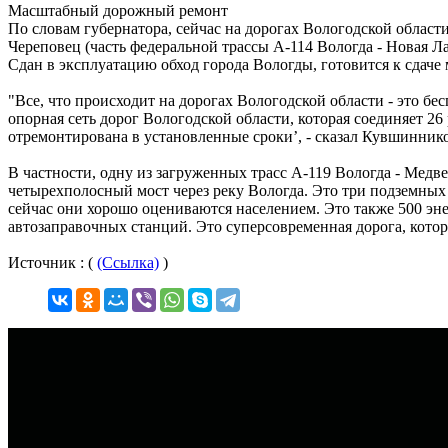
Масштабный дорожный ремонт
По словам губернатора, сейчас на дорогах Вологодской област
Череповец (часть федеральной трассы А-114 Вологда - Новая Л
Сдан в эксплуатацию обход города Вологды, готовится к сдаче 
"Все, что происходит на дорогах Вологодской области - это бе
опорная сеть дорог Вологодской области, которая соединяет 26
отремонтирована в установленные сроки’, - сказал Кувшинник
В частности, одну из загруженных трасс А-119 Вологда - Медв
четырехполосный мост через реку Вологда. Это три подземных
сейчас они хорошо оцениваются населением. Это также 500 эн
автозаправочных станций. Это суперсовременная дорога, котор
Источник : (
(Ссылка)
)