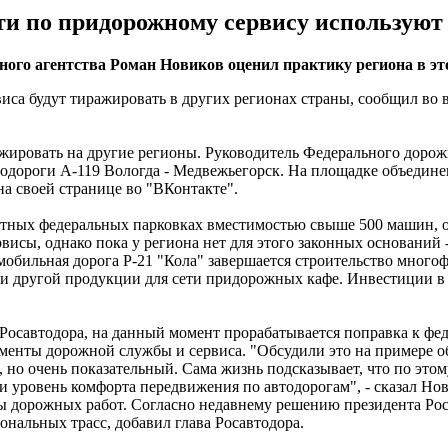
и по придорожному сервису используют 
ного агентства Роман Новиков оценил практику региона в эт
са будут тиражировать в других регионах страны, сообщил во 
жировать на другие регионы. Руководитель Федерального дорож
втодороги А-119 Вологда - Медвежьегорск. На площадке объедине
на своей странице во "ВКонтакте".
атных федеральных парковках вместимостью свыше 500 машин, о
рвисы, однако пока у региона нет для этого законных оснований
томобильная дорога Р-21 "Кола" завершается строительство мно
и другой продукции для сети придорожных кафе. Инвестиции в п
Росавтодора, на данный момент прорабатывается поправка к фе
лементы дорожной службы и сервиса. "Обсудили это на примере 
 но очень показательный. Сама жизнь подсказывает, что по это
 уровень комфорта передвижения по автодорогам", - сказал Нов
мы дорожных работ. Согласно недавнему решению президента Ро
иональных трасс, добавил глава Росавтодора.