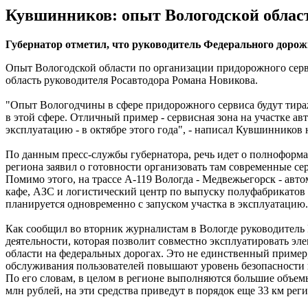
Кувшинников: опыт Вологодской област
Губернатор отметил, что руководитель Федерального дорож
Опыт Вологодской области по организации придорожного серви
область руководителя Росавтодора Романа Новикова.
"Опыт Вологодчины в сфере придорожного сервиса будут тира
в этой сфере. Отличный пример - сервисная зона на участке а
эксплуатацию - в октябре этого года", - написал Кувшинников 
По данным пресс-службы губернатора, речь идет о полноформ
региона заявил о готовности организовать там современные се
Помимо этого, на трассе А-119 Вологда - Медвежьегорск - ав
кафе, АЗС и логистический центр по выпуску полуфабрикатов 
планируется одновременно с запуском участка в эксплуатацию.
Как сообщил во вторник журналистам в Вологде руководитель 
деятельности, которая позволит совместно эксплуатировать э
области на федеральных дорогах. Это не единственный пример,
обслуживания пользователей повышают уровень безопасности и
По его словам, в целом в регионе выполняются большие объе
млн рублей, на эти средства приведут в порядок еще 33 км рег