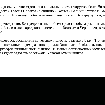
и одномоментно строится и капитально ремонтируется более 50 о
адога). Трассы Вологда - Чекшино - Тотьма - Великий Устюг и В
мост в Череповце с объемом инвестиций более 16 млрд рублей, в 
спрецедентно. Беспрецедентный объем средств, объем ремонтных 
 районов и две городских агломерации Вологду и Череповец, вст
ов.
ежьегорск расширили до четырех полос на участке в 9 км. "Поч
 пешеходных перехода - новация для Вологодской области, нико
ергоэффективных светильников, 10 новых остановочных комплек
ая будет радовать вологжан", - сказал Кувшинников.