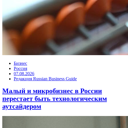
Бизнес
Россия
07.08.2026
Редакция Russian Business Guide
Малый и микробизнес в России
перестает быть технологическим
аутсайдером