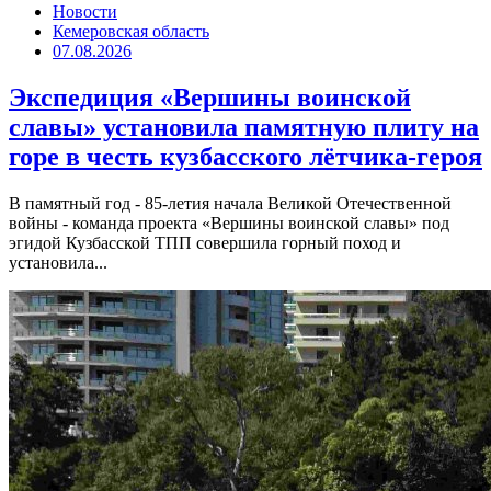
Новости
Кемеровская область
07.08.2026
Экспедиция «Вершины воинской
славы» установила памятную плиту на
горе в честь кузбасского лётчика-героя
В памятный год - 85-летия начала Великой Отечественной
войны - команда проекта «Вершины воинской славы» под
эгидой Кузбасской ТПП совершила горный поход и
установила...