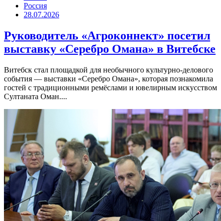
Россия
28.07.2026
Руководитель «Агроконнект» посетил
выставку «Серебро Омана» в Витебске
Витебск стал площадкой для необычного культурно-делового
события — выставки «Серебро Омана», которая познакомила
гостей с традиционными ремёслами и ювелирным искусством
Султаната Оман....