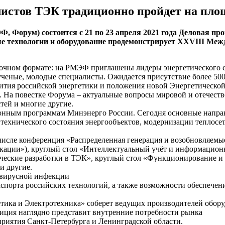
листов ТЭК традиционно пройдет на пл
 Форум) состоится с 21 по 23 апреля 2021 года Деловая пр
е технологии и оборудование продемонстрирует XXVIII Меж
 очном формате: на РМЭФ приглашены лидеры энергетического с
еные, молодые специалисты. Ожидается присутствие более 5000 
тия российской энергетики и положения новой Энергетической 
 На повестке Форума – актуальные вопросы мировой и отечеств
тей и многие другие.
онным программам Минэнерго России. Сегодня основные направл
 технического состояния энергообъектов, модернизации теплос
 числе конференция «Распределенная генерация и возобновляем
ции»), круглый стол «Интеллектуальный учёт и информационная
ские разработки в ТЭК», круглый стол «Функционирование и р
и другие.
авирусной инфекции
кспорта российских технологий, а также возможности обеспечен
ика и Электротехника» соберет ведущих производителей обору
зиция наглядно представит внутренние потребности рынка
риятия Санкт-Петербурга и Ленинградской области.