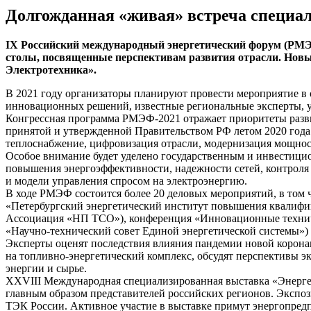
Долгожданная «живая» встреча специа
IХ Российский международный энергетический форум (РМЭФ,
столы, посвященные перспективам развития отрасли. Новы
Электротехника».
В 2021 году организаторы планируют провести мероприятие в
инновационных решений, известные региональные эксперты, уч
Конгрессная программа РМЭФ-2021 отражает приоритеты разви
принятой и утвержденной Правительством РФ летом 2020 года.
теплоснабжение, цифровизация отрасли, модернизация мощнос
Особое внимание будет уделено государственным и инвестици
повышения энергоэффективности, надежности сетей, контроля
и модели управления спросом на электроэнергию.
В ходе РМЭФ состоится более 20 деловых мероприятий, в том
«Петербургский энергетический институт повышения квалифика
Ассоциация «НП ТСО»), конференция «Инновационные техниче
«Научно-технический совет Единой энергетической системы») 
Эксперты оценят последствия влияния пандемии новой корон
на топливно-энергетический комплекс, обсудят перспективы э
энергии и сырье.
XXVIII Международная специализированная выставка «Энергет
главным образом представителей российских регионов. Экспо
ТЭК России. Активное участие в выставке примут энергопредп