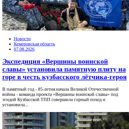
Новости
Кемеровская область
07.08.2026
Экспедиция «Вершины воинской
славы» установила памятную плиту на
горе в честь кузбасского лётчика-героя
В памятный год - 85-летия начала Великой Отечественной
войны - команда проекта «Вершины воинской славы» под
эгидой Кузбасской ТПП совершила горный поход и
установила...