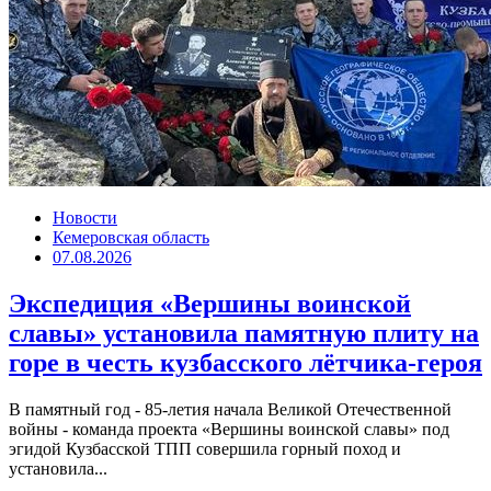
Новости
Кемеровская область
07.08.2026
Экспедиция «Вершины воинской
славы» установила памятную плиту на
горе в честь кузбасского лётчика-героя
В памятный год - 85-летия начала Великой Отечественной
войны - команда проекта «Вершины воинской славы» под
эгидой Кузбасской ТПП совершила горный поход и
установила...