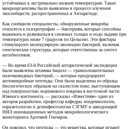
устойчивых к экстремально низким температурам. Такие
микроорганизмы были выявлены в процессе изучения
экосообществ, распространенных в Антарктиде.
Как сообщили специалисты, обнаруженные микробы
относятся к психротрофам — бактериям, которые способны
выживать и развиваться в снежных толщах и подо льдами при
температурах ниже 7 градусов по Цельсию. Эти факторы
стимулируют молекулярную эволюцию бактерий, включая
генетические структуры, которые ответственны за синтез
антибиотиков.
— Во время 63-й Российской антарктической экспедиции
были выявлены штаммы бацилл — грамположительных
палочковидных бактерий, — которые продуцируют
антимикробные пептиды. Они были выделены из образца
биологических образцов на скалистом пике, выступающем
над поверхностью ледникового покрова в восточной части
Южного континента, — рассказал «Известиям» один из
авторов разработки, профессор кафедры эпидемиологии,
паразитологии и дезинфектологии СЗГМУ и заведующий
НИЛ инновационных методов микробиологического
мониторинга Артемий Гончаров.
Он пояснил, что пептиды — это вещества, которые играют