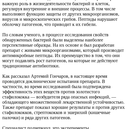
важную роль в жизнедеятельности бактерий и клеток,
регулируя внутренние и внешние процессы. В том числе
выполняют функцию защиты от других микроорганизмов,
вирусов и микроскопических грибов. Пептиды нарушают
оболочку патогенов, что приводит к их гибели.
По словам ученого, в процессе исследования свойств
обнаруженных бактерий были выделены наиболее
перспективные образцы. На их основе и был разработан
препарат с живыми микроорганизмами, который производит
антимикробные пептиды. Их преимущество в том, что они
могут подавлять рост патогенов, на которые не действуют
традиционные антибиотики.
Как рассказал Артемий Гончаров, в настоящее время
проводятся доклинические испытания препарата. В
частности, во время исследований была подтверждена
эффективность этих веществ против золотистого
стафилококка — возбудителя ряда опасных инфекций, —
обладающего множественной лекарственной устойчивостью.
Также препарат показал хорошие результаты и против других
стафилококков, стрептококков и эшерихий (кишечные
палочки) и ряда других патогенов.
Специалист подчеркнул, что эксперименты