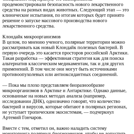
продемонстрировали безопасность нового лекарственного
средства на разных видах животных. Следующий этап — это
клинические испытания, по итогам которых будет принято
решение о запуске массового производства нового
лекарственного средства.
Клондайк микроорганизмов
В целом, по мнению ученого, полярные территории можно
рассматривать как новый Клондайк полезных бактерий. В
первую очередь это касается просторов российской Арктики.
Такая разработка — эффективная стратегия как для поиска
альтернатив классическим медикаментам, так и для других
применений. В том числе они могут быть источниками
противоопухолевых или антиоксидантных соединений.
— Пока мы плохо представляем биоразнообразие
микроорганизмов в Арктике и Антарктике. Однако данные,
основанные на новых методах анализа (например,
исследовании ДНК), однозначно говорят, что количество
бактерий и вирусов, которые обитают в полярных регионах,
не уступает тропическим экосистемам, — подчеркнул
Артемий Гончаров.
Вместе с тем, отметил он, важно наладить систему
мониторинга полярных биогеоценозов, чтобы не допустить