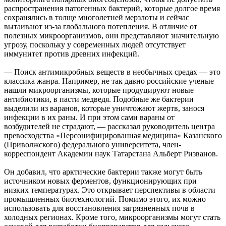
распространения патогенных бактерий, которые долгое время
сохранялись в толще многолетней мерзлоты и сейчас
вытаивают из-за глобального потепления. В отличие от
полезных микроорганизмов, они представляют значительную
угрозу, поскольку у современных людей отсутствует
иммунитет против древних инфекций.
— Поиск антимикробных веществ в необычных средах — это
классика жанра. Например, не так давно российские ученые
нашли микроорганизмы, которые продуцируют новые
антибиотики, в пасти медведя. Подобные же бактерии
выделили из варанов, которые уничтожают жертв, занося
инфекции в их раны. И при этом сами вараны от
возбудителей не страдают, — рассказал руководитель центра
превосходства «Персонифицированная медицина» Казанского
(Приволжского) федерального университета, член-
корреспондент Академии наук Татарстана Альберт Ризванов.
Он добавил, что арктические бактерии также могут быть
источником новых ферментов, функционирующих при
низких температурах. Это открывает перспективы в области
промышленных биотехнологий. Помимо этого, их можно
использовать для восстановления загрязненных почв в
холодных регионах. Кроме того, микроорганизмы могут стать