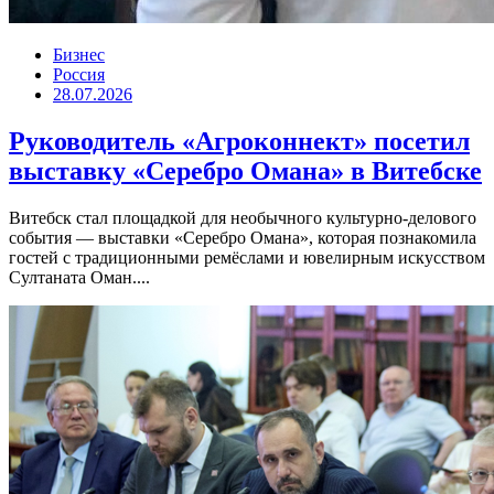
Бизнес
Россия
28.07.2026
Руководитель «Агроконнект» посетил
выставку «Серебро Омана» в Витебске
Витебск стал площадкой для необычного культурно-делового
события — выставки «Серебро Омана», которая познакомила
гостей с традиционными ремёслами и ювелирным искусством
Султаната Оман....