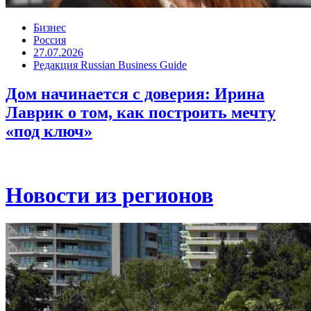
Бизнес
Россия
27.07.2026
Редакция Russian Business Guide
Дом начинается с доверия: Ирина
Лаврик о том, как построить мечту
«под ключ»
Новости из регионов