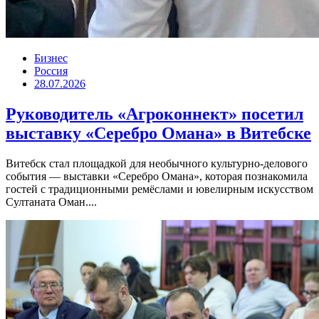
Бизнес
Россия
28.07.2026
Руководитель «Агроконнект» посетил
выставку «Серебро Омана» в Витебске
Витебск стал площадкой для необычного культурно-делового
события — выставки «Серебро Омана», которая познакомила
гостей с традиционными ремёслами и ювелирным искусством
Султаната Оман....