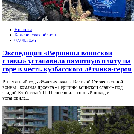
Новости
Кемеровская область
07.08.2026
Экспедиция «Вершины воинской
славы» установила памятную плиту на
горе в честь кузбасского лётчика-героя
В памятный год - 85-летия начала Великой Отечественной
войны - команда проекта «Вершины воинской славы» под
эгидой Кузбасской ТПП совершила горный поход и
установила...