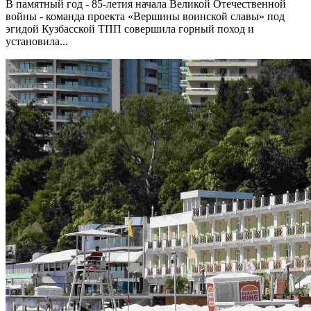
В памятный год - 85-летия начала Великой Отечественной
войны - команда проекта «Вершины воинской славы» под
эгидой Кузбасской ТПП совершила горный поход и
установила...