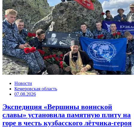
Новости
Кемеровская область
07.08.2026
Экспедиция «Вершины воинской
славы» установила памятную плиту на
горе в честь кузбасского лётчика-героя