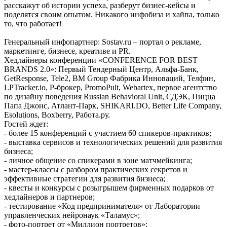
расскажут об истории успеха, разберут бизнес-кейсы и
поделятся своим опытом. Никакого инфобиза и хайпа, только
то, что работает!
Генеральный инфопартнер: Sostav.ru – портал о рекламе,
маркетинге, бизнесе, креативе и PR.
Хедлайнеры конференции «CONFERENCE FOR BEST
BRANDS 2.0»: Первый Тендерный Центр, Альфа-Банк,
GetResponse, Tele2, BM Group Фабрика Инноваций, Телфин,
LPTracker.io, Р-брокер, PromoPult, Webartex, первое агентство
по дизайну поведения Russian Behavioral Unit, СДЭК, Пицца
Папа Джонс, Атлант-Парк, SHIKARI.DO, Better Life Company,
Esolutions, Boxberry, Работа.ру.
Гостей ждет:
- более 15 конференций с участием 60 спикеров-практиков;
- выставка сервисов и технологических решений для развития
бизнеса;
- личное общение со спикерами в зоне матчмейкинга;
- мастер-классы с разбором практических секретов и
эффективные стратегии для развития бизнеса;
- квесты и конкурсы с розыгрышем фирменных подарков от
хедлайнеров и партнеров;
- тестирование «Код предпринимателя» от Лаборатории
управленческих нейронаук «Таламус»;
- фото-портрет от «Миллион портретов»;