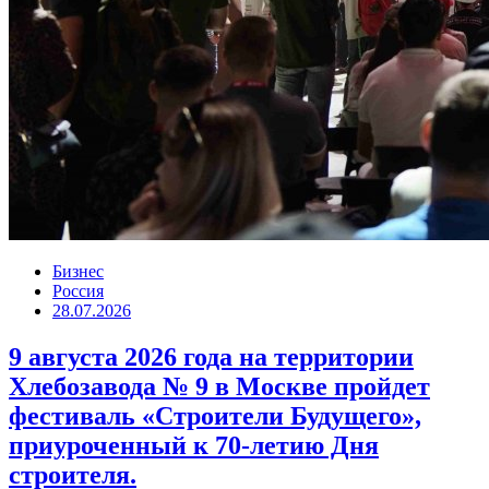
Бизнес
Россия
28.07.2026
9 августа 2026 года на территории
Хлебозавода № 9 в Москве пройдет
фестиваль «Строители Будущего»,
приуроченный к 70-летию Дня
строителя.