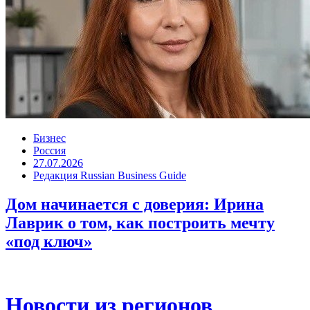
Бизнес
Россия
27.07.2026
Редакция Russian Business Guide
Дом начинается с доверия: Ирина
Лаврик о том, как построить мечту
«под ключ»
Новости из регионов