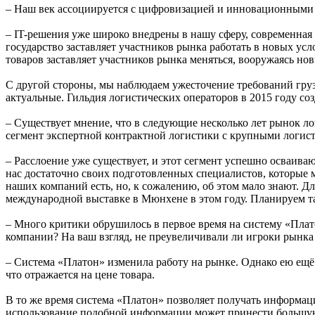
– Наш век ассоциируется с цифровизацией и инновационными
– IT-решения уже широко внедрены в нашу сферу, современная л
государство заставляет участников рынка работать в новых у
товаров заставляет участников рынка меняться, вооружаясь но
С другой стороны, мы наблюдаем ужесточение требований гру
актуальные. Гильдия логистических операторов в 2015 году с
– Существует мнение, что в следующие несколько лет рынок л
сегмент экспертной контрактной логистики с крупными логис
– Расслоение уже существует, и этот сегмент успешно осваив
нас достаточно своих подготовленных специалистов, которые мо
наших компаний есть, но, к сожалению, об этом мало знают. 
международной выставке в Мюнхене в этом году. Планируем та
– Много критики обрушилось в первое время на систему «Плато
компании? На ваш взгляд, не преувеличивали ли игроки рынка
– Система «Платон» изменила работу на рынке. Однако ею ещё 
что отражается на цене товара.
В то же время система «Платон» позволяет получать информац
использование подобной информации может принести большую