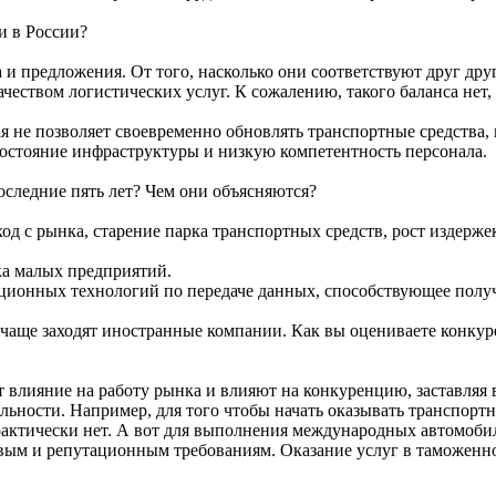
и в России?
 и предложения. От того, насколько они соответствуют друг дру
ачеством логистических услуг. К сожалению, такого баланса нет,
я не позволяет своевременно обновлять транспортные средства,
остояние инфраструктуры и низкую компетентность персонала.
оследние пять лет? Чем они объясняются?
од с рынка, старение парка транспортных средств, рост издерже
ка малых предприятий.
ционных технологий по передаче данных, способствующее пол
ё чаще заходят иностранные компании. Как вы оцениваете конк
 влияние на работу рынка и влияют на конкуренцию, заставляя 
ельности. Например, для того чтобы начать оказывать транспор
актически нет. А вот для выполнения международных автомобил
вым и репутационным требованиям. Оказание услуг в таможенно