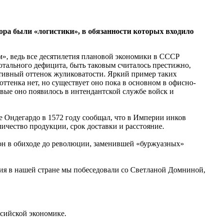
тора были «логистики», в обязанности которых входило
м», ведь все десятилетия плановой экономики в СССР
тального дефицита, быть таковым считалось престижно,
ативный оттенок жуликоватости. Яркий пример таких
ттенка нет, но существует оно пока в основном в офисно-
рвые оно появилось в интендантской службе войск и
е Ондегардо в 1572 году сообщал, что в Империи инков
ичество продукции, срок доставки и расстояние.
он в обиходе до революции, заменившей «буржуазных»
ития в нашей стране мы побеседовали со Светланой Домниной,
ссийской экономике.