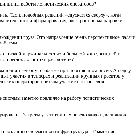
принципы работы логистических операторов?
ить. Часть подобных решений «спускается сверху», когда
едварительного информирования, электронной маркировки
ождении груза. Это направление очень перспективное, задачи
проблемы.
зок с низкой маржинальностью и большой конкуренцией и
т ли рынок логистики расслоение?
 выполнять «чёрную работу» при повышенном риске. А ведь у
 Опыт участия в тендерах и реализации крупных проектов у
ческих операторов приняла участие в отраслевой
е системы заметно повлияло на работу логистических
стрированы. Затраты у легитимных перевозчиков увеличились,
при создании современной инфраструктуры. Грамотное