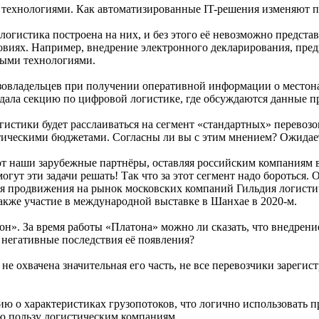
 технологиями. Как автоматизированные IT-решения изменяют 
огистика построена на них, и без этого её невозможно представ
словиях. Например, внедрение электронного декларирования, пр
выми технологиями.
зовладельцев при получении оперативной информации о местонах
оздала секцию по цифровой логистике, где обсуждаются данные 
огистики будет расслаиваться на сегмент «стандартных» перево
тическими бюджетами. Согласны ли вы с этим мнением? Ожидае
ают наши зарубежные партнёры, оставляя российским компаниям
гут эти задачи решать! Так что за этот сегмент надо бороться.
Для продвижения на рынок московских компаний Гильдия логисти
кже участие в международной выставке в Шанхае в 2020-м.
н». За время работы «Платона» можно ли сказать, что внедрени
 негативные последствия её появления?
не охвачена значительная его часть, не все перевозчики зареги
ию о характеристиках грузопотоков, что логично использовать 
 пользу логистическим компаниям.