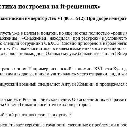
тика построена на it-решениях»
зантийский император Лев VI (865 – 912). При дворе импера
пусть уже в целом и понятен, но ещё не стал полностью «родны
бженцы». «Снабженец» находился «при ресурсах» в условиях то
льно следили сотрудники ОБХСС. Словцо приобрело в народе нег
!». У слова «логистика» в нашем языке никакого негативного о
то слово – новомодное. Однако ему уже больше тысячи лет! Впе
 разных эпох. Например, испанский экономист XVI века Хуан д
вкам для двора, причём учитывались место отправки, вид и кол
ранцузский военный специалист Антуан Жомини, и продержался 
ран мира, и Россия – не исключение. Об особенностях его разв
ем Совета Гильдии логистических операторов.
ссийский рынок логистических услуг?
н испытывает серьёзные трудности, связанные с проблемами в ро