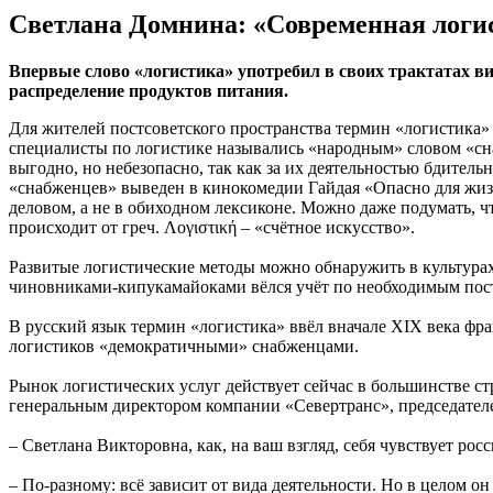
Светлана Домнина: «Современная логис
Впервые слово «логистика» употребил в своих трактатах ви
распределение продуктов питания.
Для жителей постсоветского пространства термин «логистика» 
специалисты по логистике назывались «народным» словом «сна
выгодно, но небезопасно, так как за их деятельностью бдите
«снабженцев» выведен в кинокомедии Гайдая «Опасно для жизни
деловом, а не в обиходном лексиконе. Можно даже подумать, ч
происходит от греч. Λογιστική – «счётное искусство».
Развитые логистические методы можно обнаружить в культурах
чиновниками-кипукамайоками вёлся учёт по необходимым поста
В русский язык термин «логистика» ввёл вначале XIX века ф
логистиков «демократичными» снабженцами.
Рынок логистических услуг действует сейчас в большинстве ст
генеральным директором компании «Севертранс», председател
– Светлана Викторовна, как, на ваш взгляд, себя чувствует ро
– По-разному: всё зависит от вида деятельности. Но в целом о