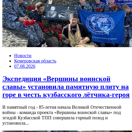
Новости
Кемеровская область
07.08.2026
Экспедиция «Вершины воинской
славы» установила памятную плиту на
горе в честь кузбасского лётчика-героя
В памятный год - 85-летия начала Великой Отечественной
войны - команда проекта «Вершины воинской славы» под
эгидой Кузбасской ТПП совершила горный поход и
установила...