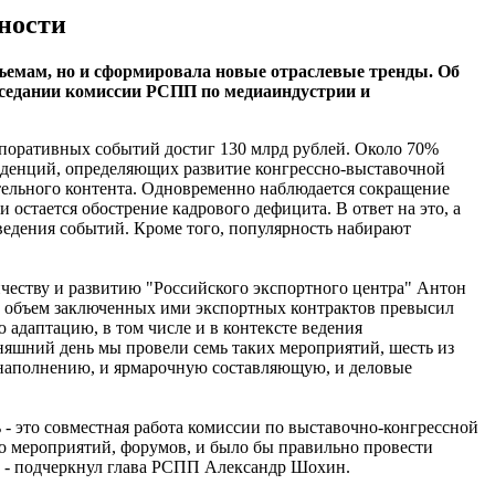
ности
бъемам, но и сформировала новые отраслевые тренды. Об
аседании комиссии РСПП по медиаиндустрии и
рпоративных событий достиг 130 млрд рублей. Около 70%
нденций, определяющих развитие конгрессно-выставочной
тельного контента. Одновременно наблюдается сокращение
остается обострение кадрового дефицита. В ответ на это, а
ведения событий. Кроме того, популярность набирают
честву и развитию "Российского экспортного центра" Антон
ый объем заключенных ими экспортных контрактов превысил
 адаптацию, в том числе и в контексте ведения
дняшний день мы провели семь таких мероприятий, шесть из
о наполнению, и ярмарочную составляющую, и деловые
ь - это совместная работа комиссии по выставочно-конгрессной
го мероприятий, форумов, и было бы правильно провести
", - подчеркнул глава РСПП Александр Шохин.