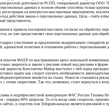
и конгрессной деятельности РСПП, генеральный директор ООО 
е персональных данных в полном объеме способны только крупны
у регистрации на конгрессно-выставочные мероприятия, исклю
од действия закона о персональных данных. Цель - снять избы
ный представитель.
дения в правила посещения выставок согласие на обработку пер
ся, он уже предоставляет свои персональные данные для обрабо
годарил участников за предложение модернизации стандартов р
ятной, адекватной политики в отношении работы с персональными 
ся опытом МАЕР по выстраиванию кросс-канальной коммуникац
ательно закрепить в законе о рекламе новый вид рекламы в фор
ьный директор Константин Майор выступил с ней перед прези
оставил задачу как следует изучить необходимость законодател
диапотребление меняется на глазах. Новости становятся реклам
х с этими скоростями. Так что, возможно, стоит вернуться к во
кламы и недобросовестной конкуренции ФАС России Татьяна Ник
 - порядка 80% запросов. То есть когда сами создатели, произв
сайтах, в соцсетях или Telegram-каналах является рекламой и т