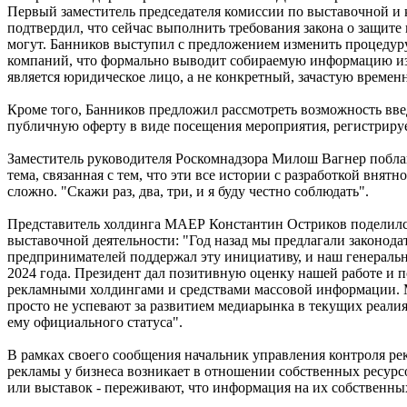
Первый заместитель председателя комиссии по выставочной 
подтвердил, что сейчас выполнить требования закона о защит
могут. Банников выступил с предложением изменить процедур
компаний, что формально выводит собираемую информацию из-п
является юридическое лицо, а не конкретный, зачастую времен
Кроме того, Банников предложил рассмотреть возможность вве
публичную оферту в виде посещения мероприятия, регистрирует
Заместитель руководителя Роскомнадзора Милош Вагнер побла
тема, связанная с тем, что эти все истории с разработкой вн
сложно. "Скажи раз, два, три, и я буду честно соблюдать".
Представитель холдинга МАЕР Константин Остриков поделил
выставочной деятельности: "Год назад мы предлагали законод
предпринимателей поддержал эту инициативу, и наш генерал
2024 года. Президент дал позитивную оценку нашей работе и п
рекламными холдингами и средствами массовой информации. Ме
просто не успевают за развитием медиарынка в текущих реалия
ему официального статуса".
В рамках своего сообщения начальник управления контроля ре
рекламы у бизнеса возникает в отношении собственных ресурсов
или выставок - переживают, что информация на их собственных 