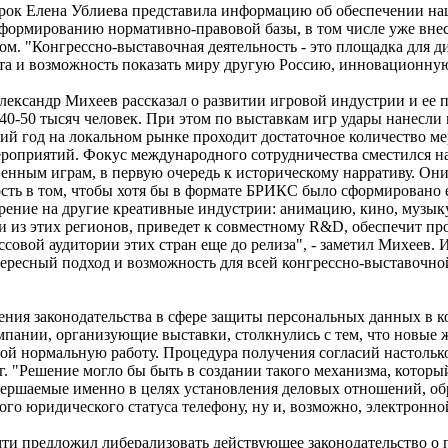
рок Елена Ублиева представила информацию об обеспечении на
о формированию нормативно-правовой базы, в том числе уже вне
ом. "Конгрессно-выставочная деятельность - это площадка для 
та и возможность показать миру другую Россию, инновационную
ксандр Михеев рассказал о развитии игровой индустрии и ее 
40-50 тысяч человек. При этом по выставкам игр удары нанесли
дний год на локальном рынке проходит достаточное количество 
мероприятий. Фокус международного сотрудничества сместился
твенным играм, в первую очередь к историческому нарративу. О
ость в том, чтобы хотя бы в формате БРИКС было сформировано 
рение на другие креативные индустрии: анимацию, кино, музык
из этих регионов, приведет к совместному R&D, обеспечит про
совой аудитории этих стран еще до релиза", - заметил Михеев.
тересный подход и возможность для всей конгрессно-выставочно
ения законодательства в сфере защиты персональных данных в 
нии, организующие выставки, столкнулись с тем, что новые же
й нормальную работу. Процедура получения согласий настолько
 "Решение могло бы быть в создании такого механизма, которы
овершаемые именно в целях установления деловых отношений, о
го юридического статуса телефону, ну и, возможно, электронно
предложил либерализовать действующее законодательство о п