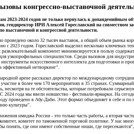
ызовы конгрессно-выставочной деятель
м 2023-2024 годов не только вернулась к допандемийным о
ии, гендиректор ИРИ Алексей Гореславский на совместном з
о выставочной и конгрессной деятельности.
о проведено около 32 тысяч выставок, а общий объем рынка ко
ю с 2023 годом. Гореславский выделил несколько ключевых те
: развлекательный компонент минимизируется в пользу содержа
ля узкопрофильных специалистов. Среди вызовов для индустрии 
 инструменты искусственного интеллекта для подготовки и про
за эффективный нетворкинг".
ародной арене рассказал директор по международному сотрудни
 участие в более чем 170 мероприятиях в 35 странах. Суммарн
 несмотря на те обстоятельства, которые потребовали серьезную
 С 2024 года мы ввели новшество - фестивали-ярмарки. На сего
году проведено в Абу-Даби. Этот формат объединяет в себе и п
нию культуры".
ижения имиджа России - это только часть работы, а вторая част
 комитет, комитет по таможенной торговой политике. У нас мно
обы понять, где они имеют собственные ниши, где пересекаются