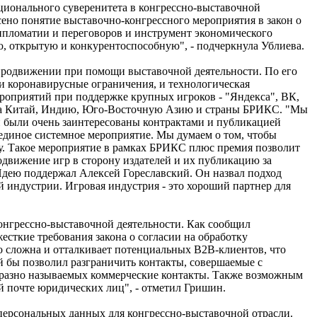
ционального суверенитета в конгрессно-выставочной
сено понятие выставочно-конгрессного мероприятия в закон о
дипломатии и переговоров и инструмент экономического
, открытую и конкурентоспособную", - подчеркнула Ублиева.
продвижении при помощи выставочной деятельности. По его
 и коронавирусные ограничения, и технологическая
мероприятий при поддержке крупных игроков - "Яндекса", ВК,
 на Китай, Индию, Юго-Восточную Азию и страны БРИКС. "Мы
ни были очень заинтересованы контрактами и публикацией
единое системное мероприятие. Мы думаем о том, чтобы
у. Такое мероприятие в рамках БРИКС плюс премия позволит
движение игр в сторону издателей и их публикацию за
 Идею поддержал Алексей Гореславский. Он назвал подход
й индустрии. Игровая индустрия - это хороший партнер для
конгрессно-выставочной деятельности. Как сообщил
сткие требования закона о согласии на обработку
 сложна и отталкивает потенциальных B2B-клиентов, что
й бы позволил разграничить контакты, совершаемые с
бразно называемых коммерческие контакты. Также возможным
й почте юридических лиц", - отметил Гришин.
ерсональных данных для конгрессно-выставочной отрасли.