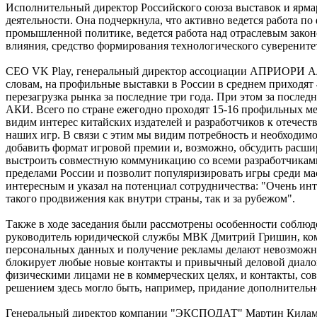
Исполнительный директор Российского союза выставок и ярма
деятельности. Она подчеркнула, что активно ведется работа п
промышленной политике, ведется работа над отраслевым закон
влияния, средство формирования технологического суверените
CEO VK Play, генеральный директор ассоциации АПРИОРИ Але
словам, на профильные выставки в России в среднем приходят 
перезагрузка рынка за последние три года. При этом за после
АКИ. Всего по стране ежегодно проходят 15-16 профильных 
видим интерес китайских издателей и разработчиков к отечес
наших игр. В связи с этим мы видим потребность и необходим
добавить формат игровой премии и, возможно, обсудить расши
выстроить совместную коммуникацию со всеми разработчиками 
пределами России и позволит популяризировать игры среди мас
интересным и указал на потенциал сотрудничества: "Очень ин
такого продвижения как внутри страны, так и за рубежом".
Также в ходе заседания были рассмотрены особенности соблюд
руководитель юридической службы МВК Дмитрий Гришин, компа
персональных данных и получение рекламы делают невозможно
блокирует любые новые контакты и привычный деловой диалог.
физическими лицами не в коммерческих целях, и контакты, с
решением здесь могло быть, например, придание дополнительно
Генеральный директор компании "ЭКСПОДАТ" Мартин Киламти 