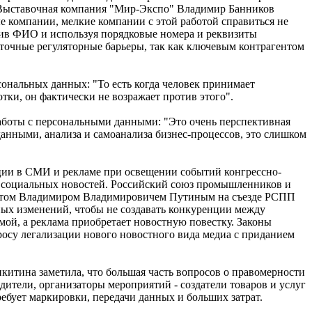
"Выставочная компания "Мир-Экспо" Владимир Банников
е компании, мелкие компании с этой работой справиться не
чив ФИО и используя порядковые номера и реквизиты
точные регуляторные барьеры, так как ключевым контрагентом
сональных данных: "То есть когда человек принимает
тки, он фактически не возражает против этого".
аботы с персональными данными: "Это очень перспективная
данными, анализа и самоанализа бизнес-процессов, это слишком
ии в СМИ и рекламе при освещении событий конгрессно-
ме социальных новостей. Российский союз промышленников и
дентом Владимиром Владимировичем Путиным на съезде РСПП
ьных изменений, чтобы не создавать конкуренции между
ой, а реклама приобретает новостную повестку. Законы
просу легализации нового новостного вида медиа с приданием
итина заметила, что большая часть вопросов о правомерности
одители, организаторы мероприятий - создатели товаров и услуг
ребует маркировки, передачи данных и больших затрат.