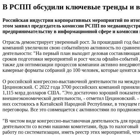
В РСПП обсудили ключевые тренды и в
Российская индустрия корпоративных мероприятий по итога
этом заявил председатель комиссии РСПП по медиаиндустр
предпринимательству в информационной сфере и комиссии п
Отрасль демонстрирует уверенный рост. За прошедший год был
компаний увеличили свою событийную активность по сравнени
деятельности: "На первый план выходит деловая составляющая
сроков подготовки мероприятий и рост числа офлайн-событий д
также для оптимизации процессов компании активно внедряют
камерные форматы собраний до 100 человек, которые ценятся 
О российской конгрессно-выставочной деятельности на междун
Цециновский. С 2022 года 3700 российских компаний приняли
1,115 млрд долларов США. "Это достаточно хороший показатель,
внешнеэкономической деятельности, - отметил Цециновский. -
них состоялось в Китайской Народной Республике, в текущем 
переговоры. Все это совмещается с активностями по продвиже
"В чистом виде конгрессно-выставочная деятельность для продв
деятельности со всеми нашими комитетами, будь то налоговый
работу по систематизации, иметь реестр этих мероприятий, чт