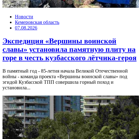
Новости
Кемеровская область
07.08.2026
Экспедиция «Вершины воинской
славы» установила памятную плиту на
горе в честь кузбасского лётчика-героя
В памятный год - 85-летия начала Великой Отечественной
войны - команда проекта «Вершины воинской славы» под
эгидой Кузбасской ТПП совершила горный поход и
установила...