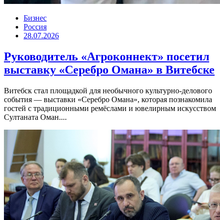
Бизнес
Россия
28.07.2026
Руководитель «Агроконнект» посетил
выставку «Серебро Омана» в Витебске
Витебск стал площадкой для необычного культурно-делового
события — выставки «Серебро Омана», которая познакомила
гостей с традиционными ремёслами и ювелирным искусством
Султаната Оман....