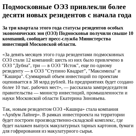
Подмосковные ОЭЗ привлекли более
десяти новых резидентов с начала года
За три квартала этого года статусы резидентов особых
экономических зон (ОЭЗ) Подмосковья получили свыше 10
компаний, сообщает пресс-служба Министерства
инвестиций Московской области.
«За девять месяцев этого года резидентами подмосковных
ОЭЗ стали 12 компаний: шесть из них было привлечено в
ОЭЗ "Дубна", три — в ОЭЗ "Исток", еще по одному
резиденту — в ОЭЗ "Ступино Квадрат", "Максимиха" и
"Кашира". Суммарный объем инвестиций по проектам
оценивается в 38 млрд рублей. На предприятиях будет создано
более 10 тыс. рабочих мест», — рассказала зампредседателя
правительства — министр инвестиций, промышленности и
науки Московской области Екатерина Зиновьева.
Так, новым резидентом ОЭЗ «Кашира» стала компания
«Архбум Лайнер». В рамках инвестпроекта на территории
будет построен производственно-складской комплекс, где
будет налажен выпуск макулатурных тарных картонов, бумаги
для гофрирования из макулатурного сырья.