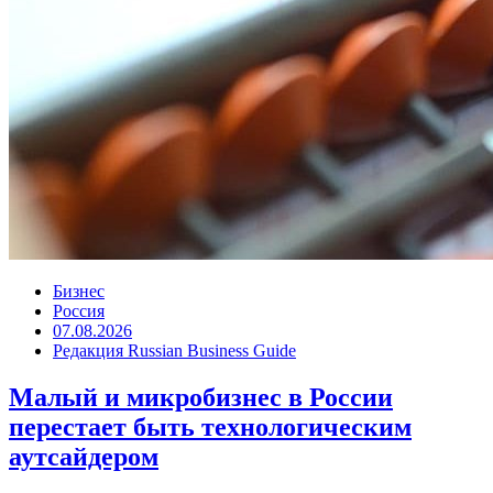
Бизнес
Россия
07.08.2026
Редакция Russian Business Guide
Малый и микробизнес в России
перестает быть технологическим
аутсайдером