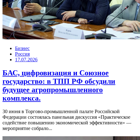
Бизнес
Россия
17.07.2026
БАС, цифровизация и Союзное
государство: в ТПП РФ обсудили
будущее агропромышленного
комплекса.
30 июня в Торгово-промышленной палате Российской
Федерации состоялась панельная дискуссия «Практическое
содействие повышению экономической эффективности» —
мероприятие собрало...