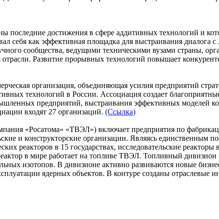
ены последние достижения в сфере аддитивных технологий и кот
вал себя как эффективная площадка для выстраивания диалога с
чного сообщества, ведущими техническими вузами страны, орга
я отрасли. Развитие прорывных технологий повышает конкуренто
ерческая организация, объединяющая усилия предприятий стра
ивных технологий в России. Ассоциация создает благоприятные
ышленных предприятий, выстраивания эффективных моделей кооп
циации входят 27 организаций.
(Ссылка)
пания «Росатома» «ТВЭЛ») включает предприятия по фабрикаци
льские и конструкторские организации. Являясь единственным 
ских реакторов в 15 государствах, исследовательские реакторы 
реактор в мире работает на топливе ТВЭЛ. Топливный дивизион
ильных изотопов. В дивизионе активно развиваются новые бизне
эксплуатации ядерных объектов. В контуре созданы отраслевые 