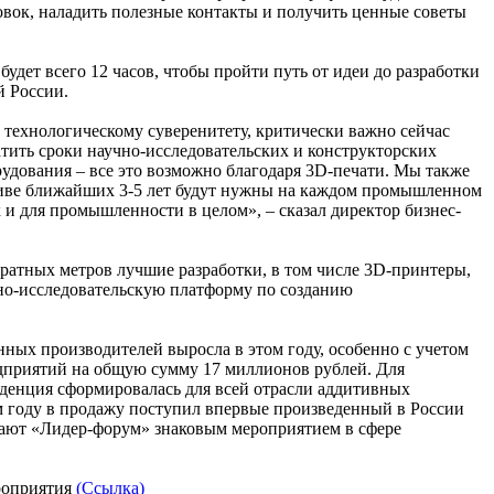
овок, наладить полезные контакты и получить ценные советы
дет всего 12 часов, чтобы пройти путь от идеи до разработки
й России.
технологическому суверенитету, критически важно сейчас
тить сроки научно-исследовательских и конструкторских
рудования – все это возможно благодаря 3D-печати. Мы также
ктиве ближайших 3-5 лет будут нужны на каждом промышленном
 и для промышленности в целом», – сказал директор бизнес-
ратных метров лучшие разработки, в том числе 3D-принтеры,
но-исследовательскую платформу по созданию
ных производителей выросла в этом году, особенно с учетом
едприятий на общую сумму 17 миллионов рублей. Для
нденция сформировалась для всей отрасли аддитивных
ом году в продажу поступил впервые произведенный в России
лают «Лидер-форум» знаковым мероприятием в сфере
ероприятия
(Ссылка)