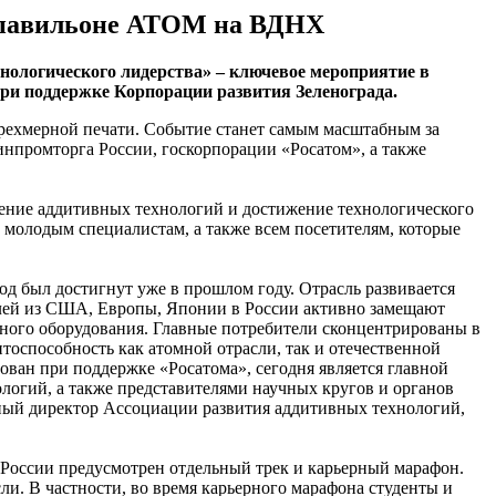
 в павильоне АТОМ на ВДНХ
хнологического лидерства» – ключевое мероприятие в
ри поддержке Корпорации развития Зеленограда.
трехмерной печати. Событие станет самым масштабным за
инпромторга России, госкорпорации «Росатом», а также
ижение аддитивных технологий и достижение технологического
 молодым специалистам, а также всем посетителям, которые
д был достигнут уже в прошлом году. Отрасль развивается
елей из США, Европы, Японии в России активно замещают
нного оборудования. Главные потребители сконцентрированы в
оспособность как атомной отрасли, так и отечественной
ован при поддержке «Росатома», сегодня является главной
логий, а также представителями научных кругов и органов
ьный директор Ассоциации развития аддитивных технологий,
 России предусмотрен отдельный трек и карьерный марафон.
и. В частности, во время карьерного марафона студенты и