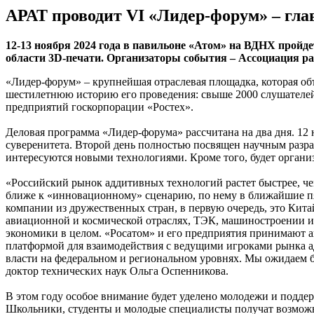
АРАТ проводит VI «Лидер-форум» – гла
12-13 ноября 2024 года в павильоне «Атом» на ВДНХ пройд
области 3D-печати. Организаторы события – Ассоциация ра
«Лидер-форум» – крупнейшая отраслевая площадка, которая об
шестилетнюю историю его проведения: свыше 2000 слушателей,
предприятий госкорпорации «Ростех».
Деловая программа «Лидер-форума» рассчитана на два дня. 12
суверенитета. Второй день полностью посвящен научным разра
интересуются новыми технологиями. Кроме того, будет органи
«Российский рынок аддитивных технологий растет быстрее, че
ближе к «инновационному» сценарию, по нему в ближайшие п
компании из дружественных стран, в первую очередь, это Кит
авиационной и космической отраслях, ТЭК, машиностроении и
экономики в целом. «Росатом» и его предприятия принимают ак
платформой для взаимодействия с ведущими игроками рынка ад
власти на федеральном и региональном уровнях. Мы ожидаем 
доктор технических наук Ольга Оспенникова.
В этом году особое внимание будет уделено молодежи и подде
Школьники, студенты и молодые специалисты получат возможно