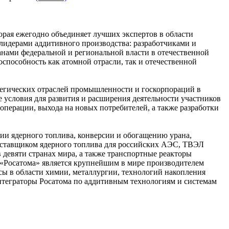
орая ежегодно объединяет лучших экспертов в области
 лидерами аддитивного производства: разработчиками и
нами федеральной и региональной власти в отечественной
способность как атомной отрасли, так и отечественной
тегических отраслей промышленности и госкорпораций в
 условия для развития и расширения деятельности участников
ерации, выхода на новых потребителей, а также разработки
и ядерного топлива, конверсии и обогащению урана,
поставщиком ядерного топлива для российских АЭС, ТВЭЛ
в девяти странах мира, а также транспортные реакторы
 «Росатома» является крупнейшим в мире производителем
сы в области химии, металлургии, технологий накопления
интеграторы Росатома по аддитивным технологиям и системам