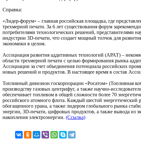
Справка:
«Лидер-форум» – главная российская площадка, где представл
трехмерной печати. За 6 лет существования форум зарекомендо
потребителями технологических решений, представителями нау
индустрии 3D-печати, что создает мощный толчок для развити
экономики в целом.
Ассоциация развития аддитивных технологий (АРАТ) – некомм
области трехмерной печати с целью формирования рынка аддит
Ассоциации за счет объединения потенциала российских пром
новых решений и продуктов. В настоящее время в состав Ассо
Топливный дивизион госкорпорации «Росатом» (Топливная ком
производству газовых центрифуг, а также научно-исследовате
обеспечивает топливом в общей сложности более 70 энергетиче
российского атомного флота. Каждый шестой энергетический 
обогащенного урана, а также лидером глобального рынка стаб
энергии, 3D-печати, цифровых продуктов, а также вывода из 
накопления электроэнергии.
(Ссылка)