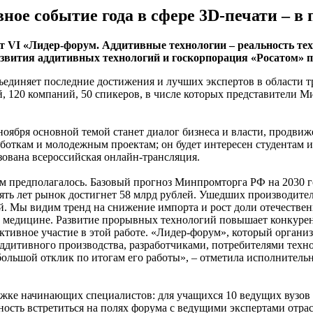
вное событие года в сфере 3D-печати –
ет VI «Лидер-форум. Аддитивные технологии – реальность те
звития аддитивных технологий и госкорпорация «Росатом» п
ъединяет последние достижения и лучших экспертов в области 
 120 компаний, 50 спикеров, в числе которых представители М
 ноября основной темой станет диалог бизнеса и власти, продв
боткам и молодежным проектам; он будет интересен студентам и
зована всероссийская онлайн-трансляция.
м предполагалось. Базовый прогноз Минпромторга РФ на 2030 го
ять лет рынок достигнет 58 млрд рублей. Ушедших производит
ай. Мы видим тренд на снижение импорта и рост доли отечестве
 медицине. Развитие прорывных технологий повышает конкурент
тивное участие в этой работе. «Лидер-форум», который организ
дитивного производства, разработчиками, потребителями техно
большой отклик по итогам его работы», – отметила исполнител
ржке начинающих специалистов: для учащихся 10 ведущих вузов
сть встретиться на полях форума с ведущими экспертами отрасл