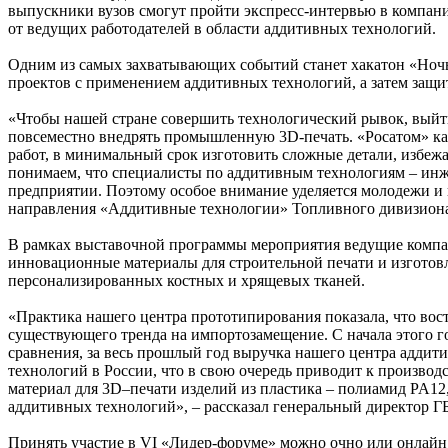
выпускники вузов смогут пройти экспресс-интервью в компани
от ведущих работодателей в области аддитивных технологий.
Одним из самых захватывающих событий станет хакатон «Ночь т
проектов с применением аддитивных технологий, а затем защ
«Чтобы нашей стране совершить технологический рывок, выйт
повсеместно внедрять промышленную 3D-печать. «Росатом» как
работ, в минимальный срок изготовить сложные детали, избежа
понимаем, что специалисты по аддитивным технологиям – инж
предприятии. Поэтому особое внимание уделяется молодежи и п
направления «Аддитивные технологии» Топливного дивизиона
В рамках выставочной программы мероприятия ведущие компан
инновационные материалы для строительной печати и изготов
персонализированных костных и хрящевых тканей.
«Практика нашего центра прототипирования показала, что вос
существующего тренда на импортозамещение. С начала этого г
сравнения, за весь прошлый год выручка нашего центра аддит
технологий в России, что в свою очередь приводит к производ
материал для 3D–печати изделий из пластика – полиамид PA1
аддитивных технологий», – рассказал генеральный директор 
Принять участие в VI «Лидер-форуме» можно очно или онлайн