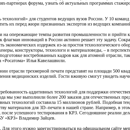
ях-партнерах форума, узнать об актуальных программах стажир
ехнологий» для студентов ведущих вузов России. У 10 команд бу
итить их перед жюри признанных экспертов из ведущих компани
и на опережающие темпы развития промышленности и прийти к 
 флагман инноваций в России активно решает эту задачу. Сокра
ть экономических издержек из-за простоя технологического обо
енеры, конструкторы, технологи и материаловеды, – в перспе
одготовке востребованных кадров как для атомной отрасли, так
 «Росатома» Илья Кавелашвили.
ии отрасли трехмерной печати представят на площади 500 квад
ления медицинских изделий. Гости вживую смогут увидеть науч
требованность аддитивных технологий для поддержки отечествен
ода мы уже выполнили более 200 заказов для отечественных пр
ивных технологий составила 15 миллионов рублей. Подобная те
ству материалов для 3D–печати в нашей стране. Например, в эт
2, после успешного тестирования в КРЗ. Сегодняшние реалии де
ГБУ «КРЗ» Владимир Зайцев.
. Для этого нужно зарегистрироваться на официальном сайте м