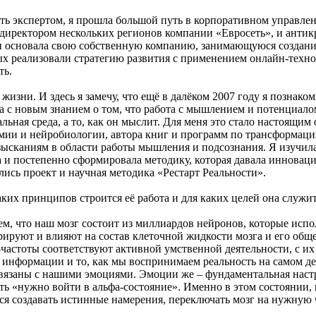
ть экспертом, я прошла большой путь в корпоративном управлени
директором нескольких регионов компании «Евросеть», и антик
я и основала свою собственную компанию, занимающуюся созда
ых реализовали стратегию развития с применением онлайн-тех
ть.
 жизни. И здесь я замечу, что ещё в далёком 2007 году я познак
ча с новым знанием о том, что работа с мышлением и потенциало
льная среда, а то, как он мыслит. Для меня это стало настоящим
мии и нейробиологии, автора книг и программ по трансформаци
зысканиям в области работы мышления и подсознания. Я изучила 
а и постепенно сформировала методику, которая давала иннова
лись проект и научная методика «Рестарт Реальности».
каких принципов строится её работа и для каких целей она служи
м, что наш мозг состоит из миллиардов нейронов, которые испо
рируют и влияют на состав клеточной жидкости мозга и его общ
-частоты соответствуют активной умственной деятельности, с 
й информации и то, как мы воспринимаем реальность на самом д
 связаны с нашими эмоциями. Эмоции же – фундаментальная наст
 «нужно войти в альфа-состояние». Именно в этом состоянии, ко
ься создавать истинные намерения, переключать мозг на нужную 