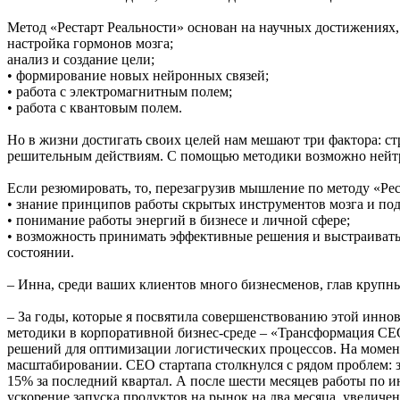
Метод «Рестарт Реальности» основан на научных достижениях, 
настройка гормонов мозга;
анализ и создание цели;
• формирование новых нейронных связей;
• работа с электромагнитным полем;
• работа с квантовым полем.
Но в жизни достигать своих целей нам мешают три фактора: ст
решительным действиям. С помощью методики возможно нейтр
Если резюмировать, то, перезагрузив мышление по методу «Рес
• знание принципов работы скрытых инструментов мозга и под
• понимание работы энергий в бизнесе и личной сфере;
• возможность принимать эффективные решения и выстраивать г
состоянии.
– Инна, среди ваших клиентов много бизнесменов, глав крупн
– За годы, которые я посвятила совершенствованию этой инно
методики в корпоративной бизнес-среде – «Трансформация CEO
решений для оптимизации логистических процессов. На момен
масштабировании. CEO стартапа столкнулся с рядом проблем: 
15% за последний квартал. А после шести месяцев работы по 
ускорение запуска продуктов на рынок на два месяца, увелич