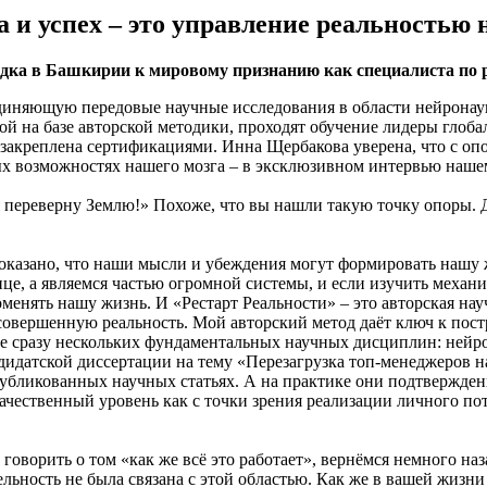
и успех – это управление реальностью н
дка в Башкирии к мировому признанию как специалиста по р
диняющую передовые научные исследования в области нейронаук
й на базе авторской методики, проходят обучение лидеры глоб
 закреплена сертификациями. Инна Щербакова уверена, что с оп
ых возможностях нашего мозга – в эксклюзивном интервью наше
 я переверну Землю!» Похоже, что вы нашли такую точку опоры.
 доказано, что наши мысли и убеждения могут формировать нашу
ице, а являемся частью огромной системы, и если изучить меха
оменять нашу жизнь. И «Рестарт Реальности» – это авторская нау
е совершенную реальность. Мой авторский метод даёт ключ к по
ке сразу нескольких фундаментальных научных дисциплин: нейр
дидатской диссертации на тему «Перезагрузка топ-менеджеров на 
публикованных научных статьях. А на практике они подтвержде
ественный уровень как с точки зрения реализации личного поте
говорить о том «как же всё это работает», вернёмся немного наз
льность не была связана с этой областью. Как же в вашей жизни