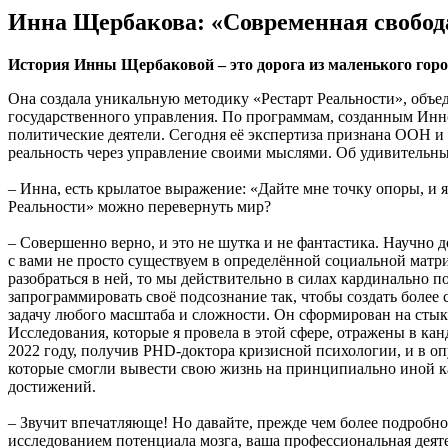
Инна Щербакова: «Современная свобода 
История Инны Щербаковой – это дорога из маленького горо
Она создала уникальную методику «Рестарт Реальности», объе
государственного управления. По программам, созданным Инно
политические деятели. Сегодня её экспертиза признана ООН и
реальность через управление своими мыслями. Об удивительн
– Инна, есть крылатое выражение: «Дайте мне точку опоры, и
Реальности» можно перевернуть мир?
– Совершенно верно, и это не шутка и не фантастика. Научно
с вами не просто существуем в определённой социальной матр
разобраться в ней, то мы действительно в силах кардинально п
запрограммировать своё подсознание так, чтобы создать боле
задачу любого масштаба и сложности. Он сформирован на сты
Исследования, которые я провела в этой сфере, отражены в кан
2022 году, получив PHD-доктора кризисной психологии, и в о
которые смогли вывести свою жизнь на принципиально иной кач
достижений.
– Звучит впечатляюще! Но давайте, прежде чем более подробно 
исследованием потенциала мозга, ваша профессиональная деяте