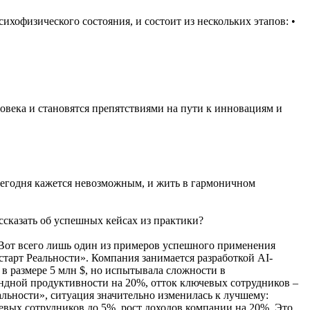
хофизического состояния, и состоит из нескольких этапов: •
ловека и становятся препятствиями на пути к инновациям и
 сегодня кажется невозможным, и жить в гармоничном
сказать об успешных кейсах из практики?
. Вот всего лишь один из примеров успешного применения
тарт Реальности». Компания занимается разработкой AI-
 размере 5 млн $, но испытывала сложности в
андной продуктивности на 20%, отток ключевых сотрудников –
льности», ситуация значительно изменилась к лучшему:
евых сотрудников до 5%, рост доходов компании на 20%. Это