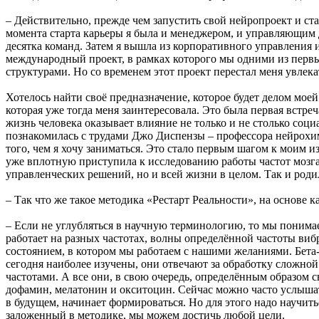
– Действительно, прежде чем запустить свой нейропроект и ста
момента старта карьеры я была и менеджером, и управляющим 
десятка команд. Затем я вышла из корпоративного управлени
международный проект, в рамках которого мы одними из перв
структурами. Но со временем этот проект перестал меня увлека
Хотелось найти своё предназначение, которое будет делом моей
которая уже тогда меня заинтересовала. Это была первая встре
жизнь человека оказывает влияние не только и не столько социа
познакомилась с трудами Джо Диспензы – профессора нейрохи
того, чем я хочу заниматься. Это стало первым шагом к моим и
уже вплотную приступила к исследованию работы частот мозг
управленческих решений, но и всей жизни в целом. Так и роди
– Так что же такое методика «Рестарт Реальности», на основе 
– Если не углубляться в научную терминологию, то мы понимае
работает на разных частотах, волны определённой частоты виб
состоянием, в котором мы работаем с нашими желаниями. Бета
сегодня наиболее изучены, они отвечают за обработку сложно
частотами. А все они, в свою очередь, определённым образом
дофамин, мелатонин и окситоцин. Сейчас можно часто услышать
в будущем, начинает формироваться. Но для этого надо научит
заложенный в методике, мы можем достичь любой цели.