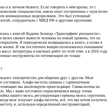
и и в личном бизнесе. Если говорить о нём кратко, то с
ризисным специалистом, имела опыт построенных с нуля более
нием анимационных видеороликов. Это был успешный
нологий, сотрудничали с МИД РФ и другими крупными
омилась с книгой Вадима Зеланда «Трансерфинг реальности»,
м мозга сможет вывести человека на новый уровень, что на
 открытием. Я периодически возвращалась к книге, а позже я
и жизни. И так постепенно выкристаллизовалось понимание
массу литературы и научных работ по этой теме, а в 2016 году
ционные инструменты по оптимизации не только
т?
льзуют электричество для общения друг с другом. Мозг
ее состояние. Альфа-частоты связаны с гармоничным
их помощью мы анализируем происходящее. Гамма-волны на
еле. Мы с вами постоянно переключаемся между этими
ройка нашего мозга, регулирующая гормоны мозга: серотонин,
гда мозг излучает альфа-частоты, всё, что мы хотим получить
частоту, и, используя определённый инструментарий,