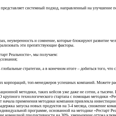
представляет системный подход, направленный на улучшение пси
рах, неуверенность и сомнение, которые блокируют развитие че
ализовать эти препятствующие факторы.
тарт Реальности», мы получаем:
сознания;
лобальные стратегии, а в конечном итоге – добиться того, что
ых корпораций, топ-менеджеров успешных компаний. Можете рас
вационной методики, таких кейсов уже даже не сотни, а тысячи
 крупного технологического стартапа с помощью методики «Рес
т начала применения методики компания привлекла инвестиции в
задержка запуска новых продуктов на 3-4 месяца, снижение ком
индивидуальной программе, основанной на методике «Рестарт Реа
ение командной продуктивности на 30%, уменьшение оттока ключ