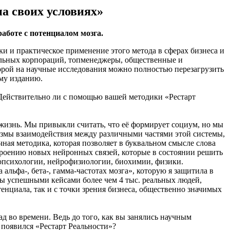
а своих условиях»
аботе с потенциалом мозга.
и и практическое применение этого метода в сферах бизнеса и
альных корпораций, топменеджеры, общественные и
орой на научные исследования можно полностью перезагрузить
му изданию.
 Действительно ли с помощью вашей методики «Рестарт
 жизнь. Мы привыкли считать, что её формирует социум, но мы
низмы взаимодействия между различными частями этой системы,
чная методика, которая позволяет в буквальном смысле слова
строению новых нейронных связей, которые в состоянии решить
опсихологии, нейрофизиологии, биохимии, физики.
альфа-, бета-, гамма-частотах мозга», которую я защитила в
ны успешными кейсами более чем 4 тыс. реальных людей,
нциала, так и с точки зрения бизнеса, общественно значимых
ад во времени. Ведь до того, как вы занялись научным
 появился «Рестарт Реальности»?