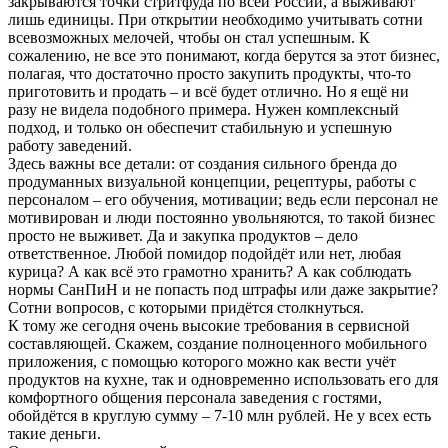
закрываются точки стритфуда по всей России, а выживают
лишь единицы. При открытии необходимо учитывать сотни
всевозможных мелочей, чтобы он стал успешным. К
сожалению, не все это понимают, когда берутся за этот бизнес,
полагая, что достаточно просто закупить продукты, что-то
приготовить и продать – и всё будет отлично. Но я ещё ни
разу не видела подобного примера. Нужен комплексный
подход, и только он обеспечит стабильную и успешную
работу заведений.
Здесь важны все детали: от создания сильного бренда до
продуманных визуальной концепции, рецептуры, работы с
персоналом – его обучения, мотивации; ведь если персонал не
мотивирован и люди постоянно увольняются, то такой бизнес
просто не выживет. Да и закупка продуктов – дело
ответственное. Любой помидор подойдёт или нет, любая
курица? А как всё это грамотно хранить? А как соблюдать
нормы СанПиН и не попасть под штрафы или даже закрытие?
Сотни вопросов, с которыми придётся столкнуться.
К тому же сегодня очень высокие требования в сервисной
составляющей. Скажем, создание полноценного мобильного
приложения, с помощью которого можно как вести учёт
продуктов на кухне, так и одновременно использовать его для
комфортного общения персонала заведения с гостями,
обойдётся в круглую сумму – 7-10 млн рублей. Не у всех есть
такие деньги.