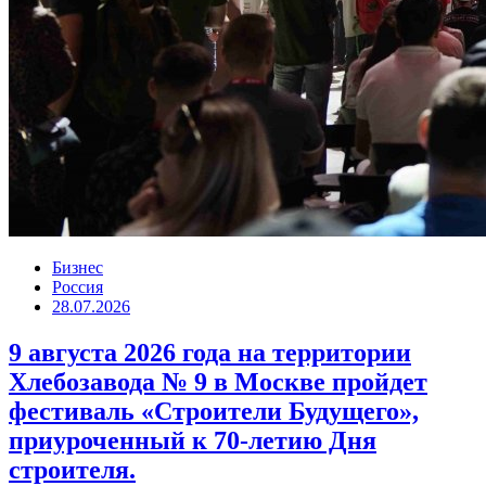
Бизнес
Россия
28.07.2026
9 августа 2026 года на территории
Хлебозавода № 9 в Москве пройдет
фестиваль «Строители Будущего»,
приуроченный к 70-летию Дня
строителя.