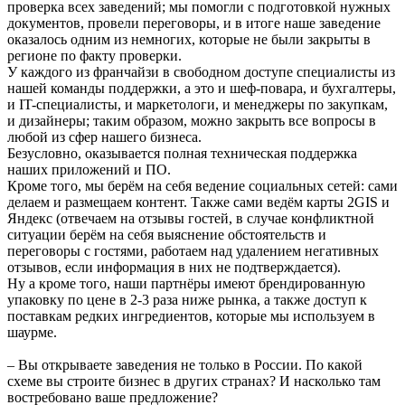
проверка всех заведений; мы помогли с подготовкой нужных
документов, провели переговоры, и в итоге наше заведение
оказалось одним из немногих, которые не были закрыты в
регионе по факту проверки.
У каждого из франчайзи в свободном доступе специалисты из
нашей команды поддержки, а это и шеф-повара, и бухгалтеры,
и IT-специалисты, и маркетологи, и менеджеры по закупкам,
и дизайнеры; таким образом, можно закрыть все вопросы в
любой из сфер нашего бизнеса.
Безусловно, оказывается полная техническая поддержка
наших приложений и ПО.
Кроме того, мы берём на себя ведение социальных сетей: сами
делаем и размещаем контент. Также сами ведём карты 2GIS и
Яндекс (отвечаем на отзывы гостей, в случае конфликтной
ситуации берём на себя выяснение обстоятельств и
переговоры с гостями, работаем над удалением негативных
отзывов, если информация в них не подтверждается).
Ну а кроме того, наши партнёры имеют брендированную
упаковку по цене в 2-3 раза ниже рынка, а также доступ к
поставкам редких ингредиентов, которые мы используем в
шаурме.
– Вы открываете заведения не только в России. По какой
схеме вы строите бизнес в других странах? И насколько там
востребовано ваше предложение?