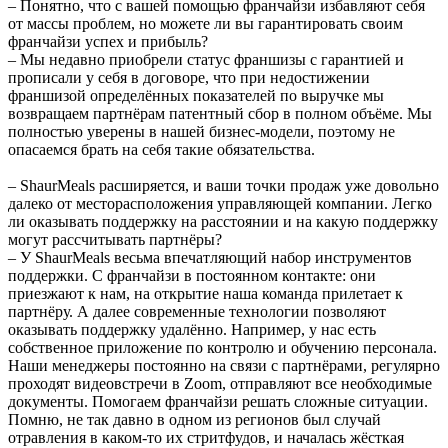
– Понятно, что с вашей помощью франчайзи избавляют себя
от массы проблем, но можете ли вы гарантировать своим
франчайзи успех и прибыль?
– Мы недавно приобрели статус франшизы с гарантией и
прописали у себя в договоре, что при недостижении
франшизой определённых показателей по выручке мы
возвращаем партнёрам патентный сбор в полном объёме. Мы
полностью уверены в нашей бизнес-модели, поэтому не
опасаемся брать на себя такие обязательства.
– ShaurMeals расширяется, и ваши точки продаж уже довольно
далеко от месторасположения управляющей компании. Легко
ли оказывать поддержку на расстоянии и на какую поддержку
могут рассчитывать партнёры?
– У ShaurMeals весьма впечатляющий набор инструментов
поддержки. С франчайзи в постоянном контакте: они
приезжают к нам, на открытие наша команда прилетает к
партнёру. А далее современные технологии позволяют
оказывать поддержку удалённо. Например, у нас есть
собственное приложение по контролю и обучению персонала.
Наши менеджеры постоянно на связи с партнёрами, регулярно
проходят видеовстречи в Zoom, отправляют все необходимые
документы. Помогаем франчайзи решать сложные ситуации.
Помню, не так давно в одном из регионов был случай
отравления в каком-то их стритфудов, и началась жёсткая