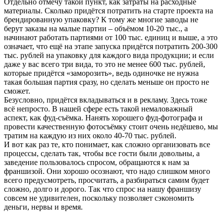
Отдельно отмечу такой пункт, как затраты на расходные
материалы. Сколько придётся потратить на старте проекта на
брендированную упаковку? К тому же многие заводы не
берут заказы на малые партии – объёмом 10-20 тыс., а
начинают работать партиями от 100 тыс. единиц и выше, а это
означает, что ещё на этапе запуска придётся потратить 200-300
тыс. рублей на упаковку для каждого вида продукции; и если
даже у вас всего три вида, то это не менее 600 тыс. рублей,
которые придётся «заморозить», ведь одиночке не нужна
такая большая партия сразу, но сделать меньше он просто не
сможет.
Безусловно, придётся вкладываться и в рекламу. Здесь тоже
всё непросто. В нашей сфере есть такой немаловажный
аспект, как фуд-съёмка. Нанять хорошего фуд-фотографа и
провести качественную фотосъёмку стоит очень недёшево, мы
тратим на каждую из них около 40-70 тыс. рублей.
И вот как раз те, кто понимает, как сложно организовать все
процессы, сделать так, чтобы все гости были довольны, а
заведение пользовалось спросом, обращаются к нам за
франшизой. Они хорошо осознают, что надо слишком много
всего предусмотреть, просчитать, а разбираться самим будет
сложно, долго и дорого. Так что спрос на нашу франшизу
совсем не удивителен, поскольку позволяет сэкономить
деньги, нервы и время.