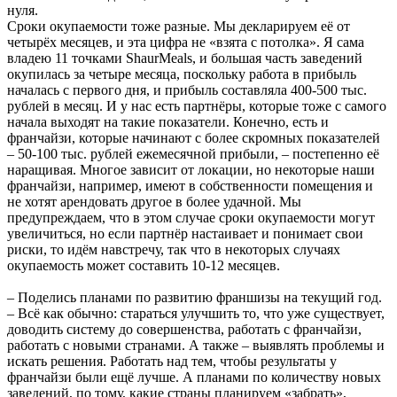
нуля.
Сроки окупаемости тоже разные. Мы декларируем её от
четырёх месяцев, и эта цифра не «взята с потолка». Я сама
владею 11 точками ShaurMeals, и большая часть заведений
окупилась за четыре месяца, поскольку работа в прибыль
началась с первого дня, и прибыль составляла 400-500 тыс.
рублей в месяц. И у нас есть партнёры, которые тоже с самого
начала выходят на такие показатели. Конечно, есть и
франчайзи, которые начинают с более скромных показателей
– 50-100 тыс. рублей ежемесячной прибыли, – постепенно её
наращивая. Многое зависит от локации, но некоторые наши
франчайзи, например, имеют в собственности помещения и
не хотят арендовать другое в более удачной. Мы
предупреждаем, что в этом случае сроки окупаемости могут
увеличиться, но если партнёр настаивает и понимает свои
риски, то идём навстречу, так что в некоторых случаях
окупаемость может составить 10-12 месяцев.
– Поделись планами по развитию франшизы на текущий год.
– Всё как обычно: стараться улучшить то, что уже существует,
доводить систему до совершенства, работать с франчайзи,
работать с новыми странами. А также – выявлять проблемы и
искать решения. Работать над тем, чтобы результаты у
франчайзи были ещё лучше. А планами по количеству новых
заведений, по тому, какие страны планируем «забрать»,