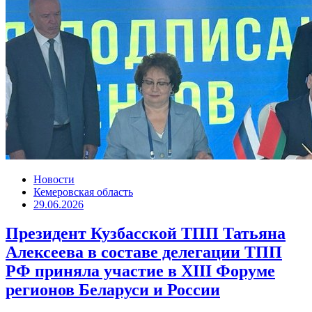
Новости
Кемеровская область
29.06.2026
Президент Кузбасской ТПП Татьяна
Алексеева в составе делегации ТПП
РФ приняла участие в XIII Форуме
регионов Беларуси и России