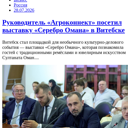
Россия
28.07.2026
Руководитель «Агроконнект» посетил
выставку «Серебро Омана» в Витебске
Витебск стал площадкой для необычного культурно-делового
события — выставки «Серебро Омана», которая познакомила
гостей с традиционными ремёслами и ювелирным искусством
Султаната Оман....