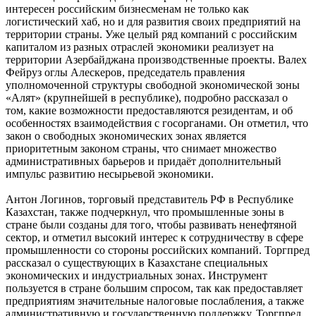
интересен российским бизнесменам не только как
логистический хаб, но и для развития своих предприятий на
территории страны. Уже целый ряд компаний с российским
капиталом из разных отраслей экономики реализует на
территории Азербайджана производственные проекты. Валех
Фейруз оглы Алескеров, председатель правления
уполномоченной структуры свободной экономической зоны
«Алят» (крупнейшей в республике), подробно рассказал о
том, какие возможности предоставляются резидентам, и об
особенностях взаимодействия с госорганами. Он отметил, что
закон о свободных экономических зонах является
приоритетным законом страны, что снимает множество
административных барьеров и придаёт дополнительный
импульс развитию несырьевой экономики.
Антон Логинов, торговый представитель РФ в Республике
Казахстан, также подчеркнул, что промышленные зоны в
стране были созданы для того, чтобы развивать ненефтяной
сектор, и отметил высокий интерес к сотрудничеству в сфере
промышленности со стороны российских компаний. Торгпред
рассказал о существующих в Казахстане специальных
экономических и индустриальных зонах. Инструмент
пользуется в стране большим спросом, так как предоставляет
предприятиям значительные налоговые послабления, а также
административную и государственную поддержку. Торгпред