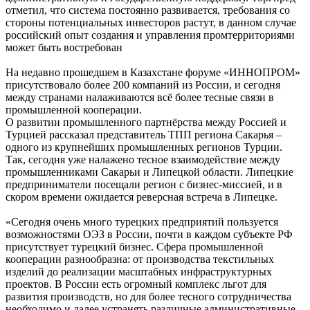
отметил, что система постоянно развивается, требования со
стороны потенциальных инвесторов растут, в данном случае
российский опыт создания и управления промтерриториями
может быть востребован
На недавно прошедшем в Казахстане форуме «ИННОПРОМ»
присутствовало более 200 компаний из России, и сегодня
между странами налаживаются всё более тесные связи в
промышленной кооперации.
О развитии промышленного партнёрства между Россией и
Турцией рассказал представитель ТПП региона Сакарья –
одного из крупнейших промышленных регионов Турции.
Так, сегодня уже налажено тесное взаимодействие между
промышленниками Сакарьи и Липецкой области. Липецкие
предприниматели посещали регион с бизнес-миссией, и в
скором времени ожидается реверсная встреча в Липецке.
«Сегодня очень много турецких предприятий пользуется
возможностями ОЭЗ в России, почти в каждом субъекте РФ
присутствует турецкий бизнес. Сфера промышленной
кооперации разнообразна: от производства текстильных
изделий до реализации масштабных инфраструктурных
проектов. В России есть огромный комплекс льгот для
развития производств, но для более тесного сотрудничества
необходимо и далее устранять различные административные