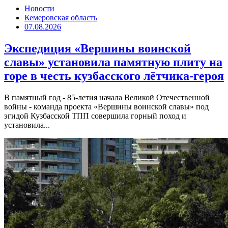
Новости
Кемеровская область
07.08.2026
Экспедиция «Вершины воинской
славы» установила памятную плиту на
горе в честь кузбасского лётчика-героя
В памятный год - 85-летия начала Великой Отечественной
войны - команда проекта «Вершины воинской славы» под
эгидой Кузбасской ТПП совершила горный поход и
установила...