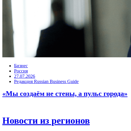
Бизнес
Россия
27.07.2026
Редакция Russian Business Guide
«Мы создаём не стены, а пульс города»
Новости из регионов