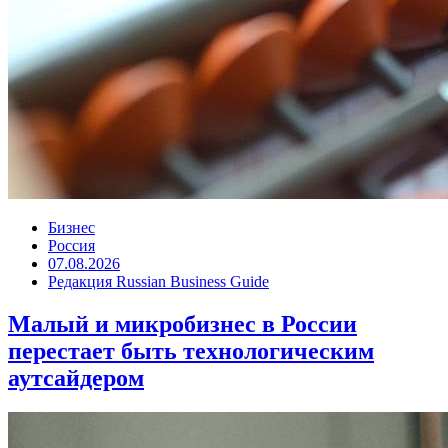
Бизнес
Россия
07.08.2026
Редакция Russian Business Guide
Малый и микробизнес в России
перестает быть технологическим
аутсайдером