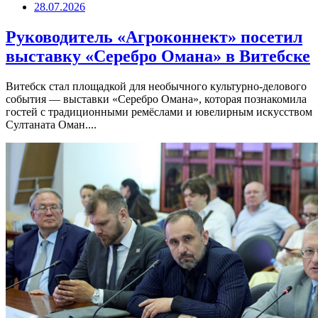
28.07.2026
Руководитель «Агроконнект» посетил
выставку «Серебро Омана» в Витебске
Витебск стал площадкой для необычного культурно-делового
события — выставки «Серебро Омана», которая познакомила
гостей с традиционными ремёслами и ювелирным искусством
Султаната Оман....