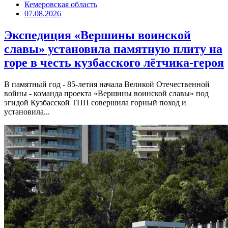
Кемеровская область
07.08.2026
Экспедиция «Вершины воинской
славы» установила памятную плиту на
горе в честь кузбасского лётчика-героя
В памятный год - 85-летия начала Великой Отечественной
войны - команда проекта «Вершины воинской славы» под
эгидой Кузбасской ТПП совершила горный поход и
установила...