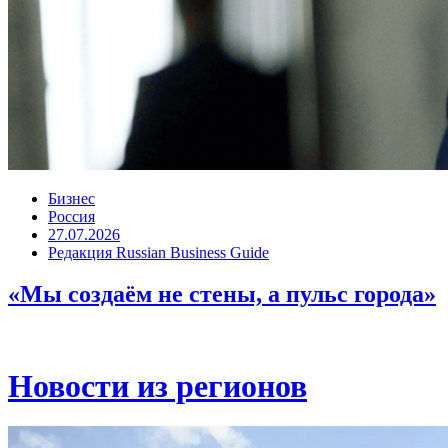
Бизнес
Россия
27.07.2026
Редакция Russian Business Guide
«Мы создаём не стены, а пульс города»
Новости из регионов