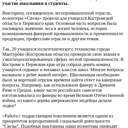
участие школьники и студенты.
Викторину, посвященную лесопромышленной отрасли,
волонтеры «Свезы» провели для учащихся Костромской
области и Пермского края. Основная часть вопросов была
посвящена значению леса в жизни человека, истории
возникновения фанерной промышленности и применении ее
продукции, профессиям отрасли и другим темам.
Так, 20 учащихся политехнического техникума города
Мантурово (Костромская область) проверили свои знания в
узкоспециализированных сферах лесной промышленности. В
Костроме и Пермском крае игра собрала девять команд
учащихся седьмых и восьмых классов школ. Многие вопросы
вызывали у ребят живой интерес. Школьникам необходимо
было за короткий отрезок времени найти ответ на каверзные
вопросы. Например, как использовали фанеру в Древнем
Риме и Греции, какие части российских самолетов
изготавливались из фанеры во время Великой Отечественной
войны, из какого дерева американские индейцы делали
лодки?
«Работа с подрастающим поколением является одним из
приоритетов корпоративной социальной деятельности
“Свезы”. Подобные викторины наши волонтеры проводят