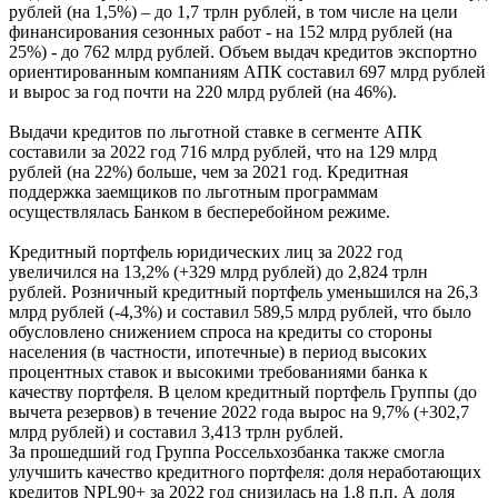
рублей (на 1,5%) – до 1,7 трлн рублей, в том числе на цели
финансирования сезонных работ - на 152 млрд рублей (на
25%) - до 762 млрд рублей. Объем выдач кредитов экспортно
ориентированным компаниям АПК составил 697 млрд рублей
и вырос за год почти на 220 млрд рублей (на 46%).
Выдачи кредитов по льготной ставке в сегменте АПК
составили за 2022 год 716 млрд рублей, что на 129 млрд
рублей (на 22%) больше, чем за 2021 год. Кредитная
поддержка заемщиков по льготным программам
осуществлялась Банком в бесперебойном режиме.
Кредитный портфель юридических лиц за 2022 год
увеличился на 13,2% (+329 млрд рублей) до 2,824 трлн
рублей. Розничный кредитный портфель уменьшился на 26,3
млрд рублей (-4,3%) и составил 589,5 млрд рублей, что было
обусловлено снижением спроса на кредиты со стороны
населения (в частности, ипотечные) в период высоких
процентных ставок и высокими требованиями банка к
качеству портфеля. В целом кредитный портфель Группы (до
вычета резервов) в течение 2022 года вырос на 9,7% (+302,7
млрд рублей) и составил 3,413 трлн рублей.
За прошедший год Группа Россельхозбанка также смогла
улучшить качество кредитного портфеля: доля неработающих
кредитов NPL90+ за 2022 год снизилась на 1,8 п.п. А доля