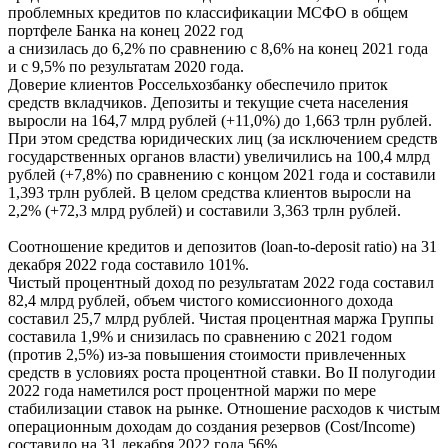
проблемных кредитов по классификации МСФО в общем
портфеле Банка на конец 2022 год
а снизилась до 6,2% по сравнению с 8,6% на конец 2021 года
и с 9,5% по результатам 2020 года.
Доверие клиентов Россельхозбанку обеспечило приток
средств вкладчиков. Депозиты и текущие счета населения
выросли на 164,7 млрд рублей (+11,0%) до 1,663 трлн рублей.
При этом средства юридических лиц (за исключением средств
государственных органов власти) увеличились на 100,4 млрд
рублей (+7,8%) по сравнению с концом 2021 года и составили
1,393 трлн рублей. В целом средства клиентов выросли на
2,2% (+72,3 млрд рублей) и составили 3,363 трлн рублей.
Соотношение кредитов и депозитов (loan-to-deposit ratio) на 31
декабря 2022 года составило 101%.
Чистый процентный доход по результатам 2022 года составил
82,4 млрд рублей, объем чистого комиссионного дохода
составил 25,7 млрд рублей. Чистая процентная маржа Группы
составила 1,9% и снизилась по сравнению с 2021 годом
(против 2,5%) из-за повышения стоимости привлеченных
средств в условиях роста процентной ставки. Во II полугодии
2022 года наметился рост процентной маржи по мере
стабилизации ставок на рынке. Отношение расходов к чистым
операционным доходам до создания резервов (Cost/Income)
составило на 31 декабря 2022 года 56%.