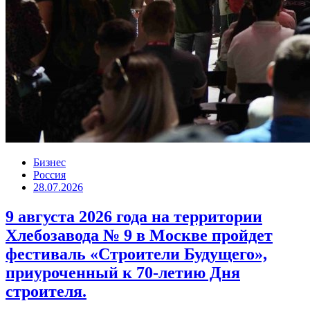
Бизнес
Россия
28.07.2026
9 августа 2026 года на территории
Хлебозавода № 9 в Москве пройдет
фестиваль «Строители Будущего»,
приуроченный к 70-летию Дня
строителя.