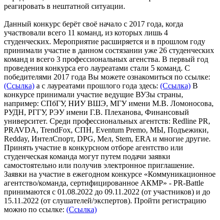
реагировать в нештатной ситуации.
Данный конкурс берёт своё начало с 2017 года, когда
участвовали всего 11 команд, из которых лишь 4
студенческих. Мероприятие расширяется и в прошлом году
принимали участие в данном состязании уже 26 студенческих
команд и всего 3 профессиональных агенства. В первый год
проведения конкурса его лауреатами стали 5 команд. С
победителями 2017 года Вы можете ознакомиться по ссылке:
(Ссылка)
а с лауреатами прошлого года здесь:
(Ссылка)
В
конкурсе принимали участие ведущие ВУЗы страны,
например: СПбГУ, НИУ ВШЭ, МГУ имени М.В. Ломоносова,
РУДН, РГГУ, РЭУ имени Г.В. Плеханова, Финансовый
университет. Среди профессиональных агентств: Redline PR,
PRAVDA, TrendFoх, СПН, Eventum Premo, МЫ, Подъежики,
Redday, ИнтелСпорт, DPG, Мел, Stem, ERA и многие другие.
Принять участие в конкурсном отборе агентство или
студенческая команда могут путем подачи заявки
самостоятельно или получив электронное приглашение.
Заявки на участие в ежегодном конкурсе «Коммуникационное
агентство/команда, сертифицированное АКМР» - PR-Battle
принимаются с 01.08.2022 до 09.11.2022 (от участников) и до
15.11.2022 (от слушателей/экспертов). Пройти регистрацию
можно по ссылке:
(Ссылка)