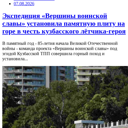
07.08.2026
Экспедиция «Вершины воинской
славы» установила памятную плиту на
горе в честь кузбасского лётчика-героя
В памятный год - 85-летия начала Великой Отечественной
войны - команда проекта «Вершины воинской славы» под
эгидой Кузбасской ТПП совершила горный поход и
установила...