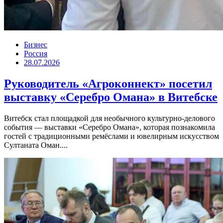
Бизнес
Россия
28.07.2026
Руководитель «Агроконнект» посетил
выставку «Серебро Омана» в Витебске
Витебск стал площадкой для необычного культурно-делового
события — выставки «Серебро Омана», которая познакомила
гостей с традиционными ремёслами и ювелирным искусством
Султаната Оман....