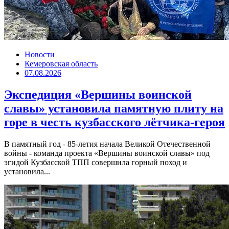
Новости
Кемеровская область
07.08.2026
Экспедиция «Вершины воинской
славы» установила памятную плиту на
горе в честь кузбасского лётчика-героя
В памятный год - 85-летия начала Великой Отечественной
войны - команда проекта «Вершины воинской славы» под
эгидой Кузбасской ТПП совершила горный поход и
установила...