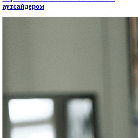
аутсайдером