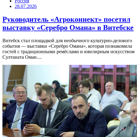
Россия
28.07.2026
Руководитель «Агроконнект» посетил
выставку «Серебро Омана» в Витебске
Витебск стал площадкой для необычного культурно-делового
события — выставки «Серебро Омана», которая познакомила
гостей с традиционными ремёслами и ювелирным искусством
Султаната Оман....