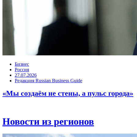
Бизнес
Россия
27.07.2026
Редакция Russian Business Guide
«Мы создаём не стены, а пульс города»
Новости из регионов