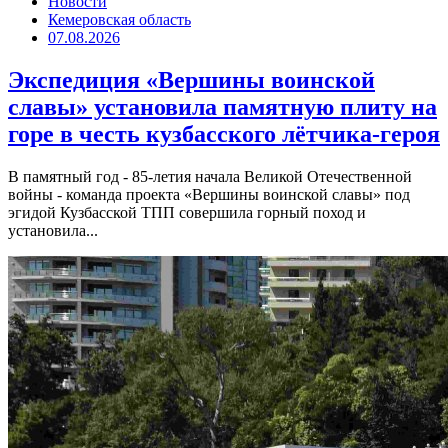
Новости
Кемеровская область
07.08.2026
Экспедиция «Вершины воинской
славы» установила памятную плиту на
горе в честь кузбасского лётчика-героя
В памятный год - 85-летия начала Великой Отечественной
войны - команда проекта «Вершины воинской славы» под
эгидой Кузбасской ТПП совершила горный поход и
установила...