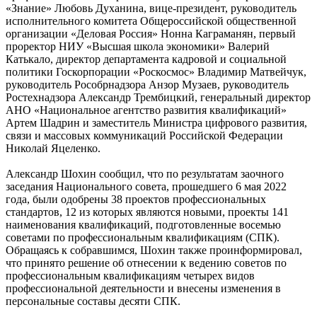
«Знание» Любовь Духанина, вице-президент, руководитель
исполнительного комитета Общероссийской общественной
организации «Деловая Россия» Нонна Каграманян, первый
проректор НИУ «Высшая школа экономики» Валерий
Катькало, директор департамента кадровой и социальной
политики Госкорпорации «Роскосмос» Владимир Матвейчук,
руководитель Рособрнадзора Анзор Музаев, руководитель
Ростехнадзора Александр Трембицкий, генеральный директор
АНО «Национальное агентство развития квалификаций»
Артем Шадрин и заместитель Министра цифрового развития,
связи и массовых коммуникаций Российской Федерации
Николай Яцеленко.
Александр Шохин сообщил, что по результатам заочного
заседания Национального совета, прошедшего 6 мая 2022
года, были одобрены 38 проектов профессиональных
стандартов, 12 из которых являются новыми, проекты 141
наименования квалификаций, подготовленные восемью
советами по профессиональным квалификациям (СПК).
Обращаясь к собравшимся, Шохин также проинформировал,
что принято решение об отнесении к ведению советов по
профессиональным квалификациям четырех видов
профессиональной деятельности и внесены изменения в
персональные составы десяти СПК.