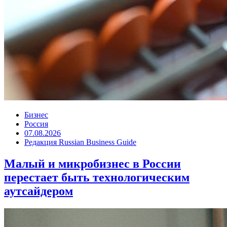
Бизнес
Россия
07.08.2026
Редакция Russian Business Guide
Малый и микробизнес в России
перестает быть технологическим
аутсайдером