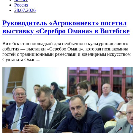
Россия
28.07.2026
Руководитель «Агроконнект» посетил
выставку «Серебро Омана» в Витебске
Витебск стал площадкой для необычного культурно-делового
события — выставки «Серебро Омана», которая познакомила
гостей с традиционными ремёслами и ювелирным искусством
Султаната Оман....