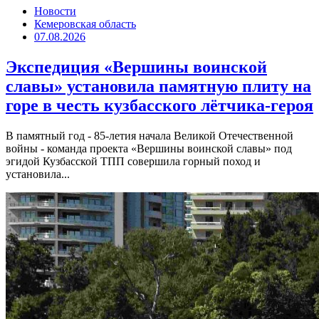
Новости
Кемеровская область
07.08.2026
Экспедиция «Вершины воинской
славы» установила памятную плиту на
горе в честь кузбасского лётчика-героя
В памятный год - 85-летия начала Великой Отечественной
войны - команда проекта «Вершины воинской славы» под
эгидой Кузбасской ТПП совершила горный поход и
установила...