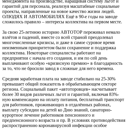
менеджмента на производстве, наращивая систему льгот и
гарантий для персонала, реализуя масштабные социальные
проекты, направленные на новое качество жизни людей.
ОЛЮДЯХ И АВТОМОБИЛЯХ Ещё в 90-е годы на заводе
сложилось правило – интересы коллектива на первом месте.
За свою 25-летнюю историю АВТОТОР переживал немало
взлётов и падений, вместе со всей страной преодолевал
многочисленные кризисы, и даже в самое суровое время
неизменным приоритетом были сохранение и поддержка
коллектива. Некоторые специалисты работают на
предприятии с начала его создания, и им по сей день
выплачивают особую «кризисную премию» в благодарность
за то, что не бросили завод в сложные для него времена.
Средняя заработная плата на заводе стабильно на 25-30%
превышает общий показатель в обрабатывающем секторе
региона. Социальный пакет «автоторовцев» насчитывает
более 30 видов различных льгот и гарантий, включая 83%-
ную компенсацию на оплату питания, бесплатный транспорт
для работников, проживающих в отдалённых районах,
выплату субсидии на детей ко Дню знаний, санаторно-
курортное лечение работников пенсионного и
предпенсионного возраста и пр. В условиях противодействия
распространению коронавирусной инфекции особое