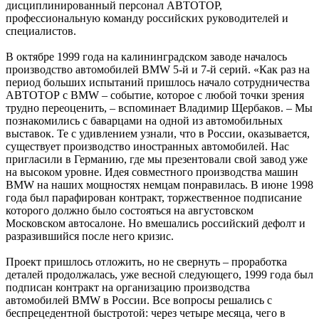
дисциплинированный персонал АВТОТОР,
профессиональную команду российских руководителей и
специалистов.
В октябре 1999 года на калининградском заводе началось
производство автомобилей BMW 5-й и 7-й серий. «Как раз на
период больших испытаний пришлось начало сотрудничества
АВТОТОР с BMW – событие, которое с любой точки зрения
трудно переоценить, – вспоминает Владимир Щербаков. – Мы
познакомились с баварцами на одной из автомобильных
выставок. Те с удивлением узнали, что в России, оказывается,
существует производство иностранных автомобилей. Нас
пригласили в Германию, где мы презентовали свой завод уже
на высоком уровне. Идея совместного производства машин
BMW на наших мощностях немцам понравилась. В июне 1998
года был парафирован контракт, торжественное подписание
которого должно было состояться на августовском
Московском автосалоне. Но вмешались российский дефолт и
разразившийся после него кризис.
Проект пришлось отложить, но не свернуть – проработка
деталей продолжалась, уже весной следующего, 1999 года был
подписан контракт на организацию производства
автомобилей BMW в России. Все вопросы решались с
беспрецедентной быстротой: через четыре месяца, чего в