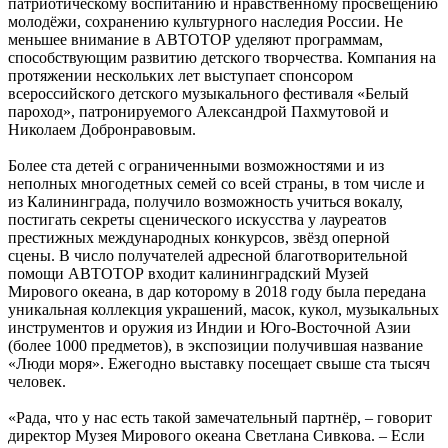
патриотическому воспитанию и нравственному просвещению
молодёжи, сохранению культурного наследия России. Не
меньшее внимание в АВТОТОР уделяют программам,
способствующим развитию детского творчества. Компания на
протяжении нескольких лет выступает спонсором
всероссийского детского музыкального фестиваля «Белый
пароход», патронируемого Александрой Пахмутовой и
Николаем Добронравовым.
Более ста детей с ограниченными возможностями и из
неполных многодетных семей со всей страны, в том числе и
из Калининграда, получило возможность учиться вокалу,
постигать секреты сценического искусства у лауреатов
престижных международных конкурсов, звёзд оперной
сцены. В число получателей адресной благотворительной
помощи АВТОТОР входит калининградский Музей
Мирового океана, в дар которому в 2018 году была передана
уникальная коллекция украшений, масок, кукол, музыкальных
инструментов и оружия из Индии и Юго-Восточной Азии
(более 1000 предметов), в экспозиции получившая название
«Люди моря». Ежегодно выставку посещает свыше ста тысяч
человек.
«Рада, что у нас есть такой замечательный партнёр, – говорит
директор Музея Мирового океана Светлана Сивкова. – Если