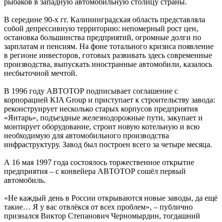
рыбаков в западную автомобильную столицу страны.
В середине 90-х гг. Калининградская область представляла
собой депрессивную территорию: непомерный рост цен,
остановка большинства предприятий, огромные долги по
зарплатам и пенсиям. На фоне тотального кризиса появление
в регионе инвесторов, готовых развивать здесь современные
производства, выпускать иностранные автомобили, казалось
несбыточной мечтой.
В 1996 году АВТОТОР подписывает соглашение с
корпорацией KIA Group и приступает к строительству завода:
реконструирует несколько старых корпусов предприятия
«Янтарь», подъездные железнодорожные пути, закупает и
монтирует оборудование, строит новую котельную и всю
необходимую для автомобильного производства
инфраструктуру. Завод был построен всего за четыре месяца.
А 16 мая 1997 года состоялось торжественное открытие
предприятия – с конвейера АВТОТОР сошёл первый
автомобиль.
«Не каждый день в России открываются новые заводы, да ещё
такие… Я у вас отвлёкся от всех проблем», – публично
признался Виктор Степанович Черномырдин, тогдашний