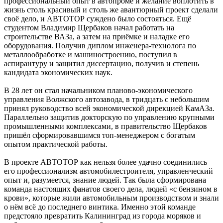
профессиональный опыт в автопроме и желание воплотить в
жизнь столь красивый и столь же авантюрный проект сделали
своё дело, и АВТОТОР суждено было состояться. Ещё
студентом Владимир Щербаков начал работать на
строительстве ВАЗа, а затем на приёмке и наладке его
оборудования. Получив диплом инженера-технолога по
металлообработке и машиностроению, поступил в
аспирантуру и защитил диссертацию, получив и степень
кандидата экономических наук.
В 28 лет он стал начальником планово-экономического
управления Волжского автозавода, в тридцать с небольшим
принял руководство всей экономической дирекцией КамАЗа.
Параллельно защитив докторскую по управлению крупными
промышленными комплексами, в правительство Щербаков
пришёл сформировавшимся топ-менеджером с богатым
опытом практической работы.
В проекте АВТОТОР как нельзя более удачно соединились
его профессионализм автомобилестроителя, управленческий
опыт и, разумеется, знание людей. Так была сформирована
команда настоящих фанатов своего дела, людей «с бензином в
крови», которые жили автомобильным производством и знали
о нём всё до последнего винтика. Именно этой команде
предстояло превратить Калининград из города моряков и