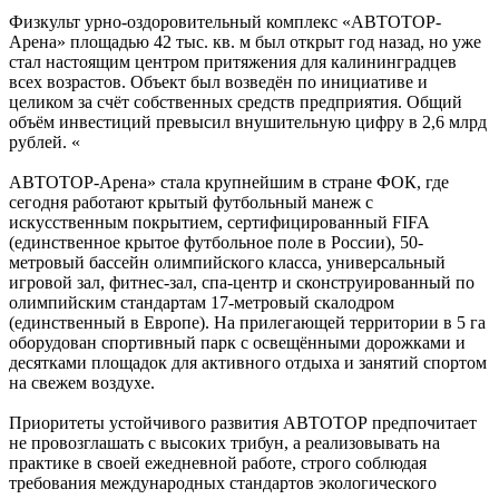
Физкульт урно-оздоровительный комплекс «АВТОТОР-
Арена» площадью 42 тыс. кв. м был открыт год назад, но уже
стал настоящим центром притяжения для калининградцев
всех возрастов. Объект был возведён по инициативе и
целиком за счёт собственных средств предприятия. Общий
объём инвестиций превысил внушительную цифру в 2,6 млрд
рублей. «
АВТОТОР-Арена» стала крупнейшим в стране ФОК, где
сегодня работают крытый футбольный манеж с
искусственным покрытием, сертифицированный FIFA
(единственное крытое футбольное поле в России), 50-
метровый бассейн олимпийского класса, универсальный
игровой зал, фитнес-зал, спа-центр и сконструированный по
олимпийским стандартам 17-метровый скалодром
(единственный в Европе). На прилегающей территории в 5 га
оборудован спортивный парк с освещёнными дорожками и
десятками площадок для активного отдыха и занятий спортом
на свежем воздухе.
Приоритеты устойчивого развития АВТОТОР предпочитает
не провозглашать с высоких трибун, а реализовывать на
практике в своей ежедневной работе, строго соблюдая
требования международных стандартов экологического