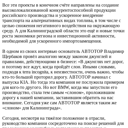
Все эти проекты в конечном счёте направлены на создание
высоколокализованной конкурентоспособной продукции
российского производства и ускоренное внедрение
транспорта на альтернативных видах топлива, в том числе с
целью снижения негативного воздействия на окружающую
среду. А для Калининградской области это ещё и новые точки
роста экономики региона и инвестиционной активности,
необходимой для ускоренного импортозамещения.
В одном из своих интервью основатель АВТОТОР Владимир
Щербаков провёл аналогию между законом джунглей и
правилами, действующими в бизнесе: «В джунглях нет дорог,
и поэтому все ждут, когда пройдёт слон. Иными словами,
подходя к terra incognita, к неизвестности, очень важно, чтобы
кто-то большой проторил дорогу. АВТОТОР начинал с
выпуска KIA. Но тогда эта компания не послужила примером
для кого-то другого. Но вот BMW, когда мы запустили его
производство, стала тем самым «слоном», проложившим
дорогу к нашей компании, заставившим обратить на нас
внимание. Сегодня уже сам АВТОТОР является таким же
«слоном» для Калининграда».
Сегодня, несмотря на тяжёлое положение в отрасли,
руководство компании сосредоточено на поиске решений для