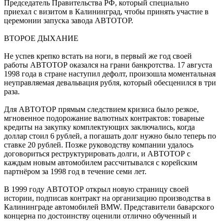
Председатель Правительства РФ, который специально
приехал с визитом в Калининград, чтобы принять участие в
церемонии запуска завода АВТОТОР.
ВТОРОЕ ДЫХАНИЕ
Не успев крепко встать на ноги, в первый же год своей
работы АВТОТОР оказался на грани банкротства. 17 августа
1998 года в стране наступил дефолт, произошла моментальная
неуправляемая девальвация рубля, который обесценился в три
раза.
Для АВТОТОР прямым следствием кризиса было резкое,
мгновенное подорожание валютных контрактов: товарные
кредиты на закупку комплектующих заключались, когда
доллар стоил 6 рублей, а погашать долг нужно было теперь по
ставке 20 рублей. Позже руководству компании удалось
договориться реструктурировать долги, и АВТОТОР с
каждым новым автомобилем рассчитывался с корейским
партнёром за 1998 год в течение семи лет.
В 1999 году АВТОТОР открыл новую страницу своей
истории, подписав контракт на организацию производства в
Калининграде автомобилей BMW. Представители баварского
концерна по достоинству оценили отлично обученный и