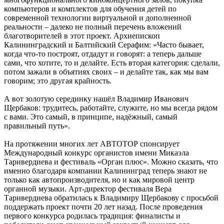
компьютеров и комплектов для обучения детей по
современной технологии виртуальной и дополненной
реальности – далеко не полный перечень вложений
благотворителей в этот проект. Архиепископ
Калининградский и Балтийский Серафим: «Часто бывает,
когда что-то построят, отдадут и говорят: а теперь дальше
сами, что хотите, то и делайте. Есть вторая категория: сделали,
потом зажали в объятиях своих – и делайте так, как мы вам
говорим; это другая крайность.
А вот золотую серединку нашёл Владимир Иванович
Щербаков: трудитесь, работайте, служите, но мы всегда рядом
с вами. Это самый, в принципе, надёжный, самый
правильный путь».
На протяжении многих лет АВТОТОР спонсирует
Международный конкурс органистов имени Микаэла
Таривердиева и фестиваль «Орган плюс». Можно сказать, что
именно благодаря компании Калининград теперь знают не
только как автопроизводителя, но и как мировой центр
органной музыки. Арт-директор фестиваля Вера
Таривердиева обратилась к Владимиру Щербакову с просьбой
поддержать проект почти 20 лет назад. После проведения
первого конкурса родилась традиция: финалисты и