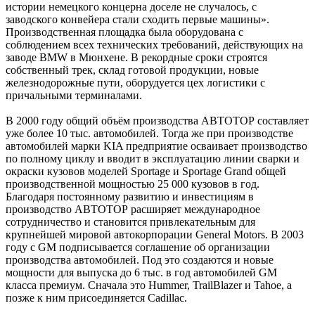
истории немецкого концерна доселе не случалось, с
заводского конвейера стали сходить первые машины».
Производственная площадка была оборудована с
соблюдением всех технических требований, действующих на
заводе BMW в Мюнхене. В рекордные сроки строятся
собственный трек, склад готовой продукции, новые
железнодорожные пути, оборудуется цех логистики с
причальными терминалами.
В 2000 году общий объём производства АВТОТОР составляет
уже более 10 тыс. автомобилей. Тогда же при производстве
автомобилей марки KIA предприятие осваивает производство
по полному циклу и вводит в эксплуатацию линии сварки и
окраски кузовов моделей Sportage и Sportage Grand общей
производственной мощностью 25 000 кузовов в год.
Благодаря постоянному развитию и инвестициям в
производство АВТОТОР расширяет международное
сотрудничество и становится привлекательным для
крупнейшей мировой автокорпорации General Motors. В 2003
году с GM подписывается соглашение об организации
производства автомобилей. Под это создаются и новые
мощности для выпуска до 6 тыс. в год автомобилей GM
класса премиум. Сначала это Hummer, TrailBlazer и Tahoe, а
позже к ним присоединяется Cadillac.