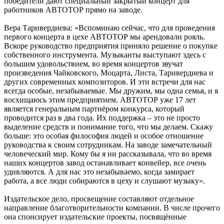
победители дают специальный закрытый концерт для
работников АВТОТОР прямо на заводе.
Вера Таривердиева: «Вспоминаю сейчас, что для проведения
первого концерта в цехе АВТОТОР мы арендовали рояль.
Вскоре руководство предприятия приняло решение о покупке
собственного инструмента. Музыканты выступают здесь с
большим удовольствием, во время концертов звучат
произведения Чайковского, Моцарта, Листа, Таривердиева и
других современных композиторов. И эти встречи для нас
всегда особые, незабываемые. Мы дружим, мы одна семья, и я
восхищаюсь этим предприятием. АВТОТОР уже 17 лет
является генеральным партнёром конкурса, который
проводится раз в два года. Их поддержка – это не просто
выделение средств и понимание того, что мы делаем. Скажу
больше: это особая философия людей и особое отношение
руководства к своим сотрудникам. На заводе замечательный
человеческий мир. Кому бы я ни рассказывала, что во время
наших концертов завод останавливает конвейер, все очень
удивляются. А для нас это незабываемо, когда замирает
работа, а все люди собираются в цеху и слушают музыку».
Издательское дело, просвещение составляют отдельное
направление благотворительности компании. В числе прочего
она спонсирует издательские проекты, посвящённые