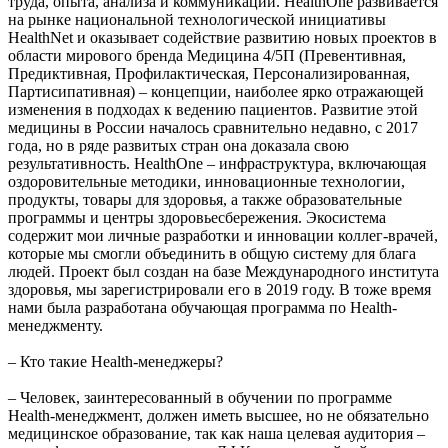
труда, опыта, анализа и коммуникаций. HealthOne развивается
на рынке национальной технологической инициативы
HealthNet и оказывает содействие развитию новых проектов в
области мирового бренда Медицина 4/5П (Превентивная,
Предиктивная, Профилактическая, Персонализированная,
Партисипативная) – концепции, наиболее ярко отражающей
изменения в подходах к ведению пациентов. Развитие этой
медицины в России началось сравнительно недавно, с 2017
года, но в ряде развитых стран она доказала свою
результативность. HealthOne – инфраструктура, включающая
оздоровительные методики, инновационные технологии,
продукты, товары для здоровья, а также образовательные
программы и центры здоровьесбережения. Экосистема
содержит мои личные разработки и инновации коллег-врачей,
которые мы смогли объединить в общую систему для блага
людей. Проект был создан на базе Международного института
здоровья, мы зарегистрировали его в 2019 году. В тоже время
нами была разработана обучающая программа по Health-
менеджменту.
– Кто такие Health-менеджеры?
– Человек, заинтересованный в обучении по программе
Health-менеджмент, должен иметь высшее, но не обязательно
медицинское образование, так как наша целевая аудитория –