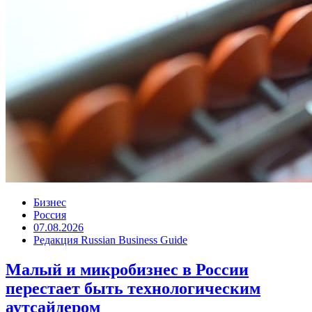
Бизнес
Россия
07.08.2026
Редакция Russian Business Guide
Малый и микробизнес в России
перестает быть технологическим
аутсайдером