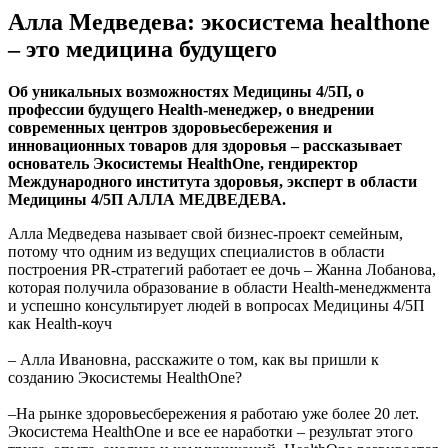
Алла Медведева: экосистема healthone
– это медицина будущего
Об уникальных возможностях Медицины 4/5П, о
профессии будущего Health-менеджер, о внедрении
современных центров здоровьесбережения и
инновационных товаров для здоровья – рассказывает
основатель Экосистемы HealthOne, гендиректор
Международного института здоровья, эксперт в области
Медицины 4/5П АЛЛА МЕДВЕДЕВА.
Алла Медведева называет свой бизнес-проект семейным,
потому что одним из ведущих специалистов в области
построения PR-стратегий работает ее дочь – Жанна Лобанова,
которая получила образование в области Health-менеджмента
и успешно консультирует людей в вопросах Медицины 4/5П
как Health-коуч
– Алла Ивановна, расскажите о том, как вы пришли к
созданию Экосистемы HealthOne?
–На рынке здоровьесбережения я работаю уже более 20 лет.
Экосистема HealthOne и все ее наработки – результат этого