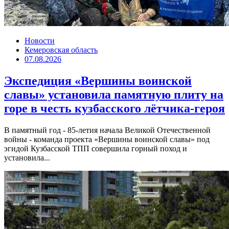
Новости
Кемеровская область
07.08.2026
Экспедиция «Вершины воинской
славы» установила памятную плиту на
горе в честь кузбасского лётчика-героя
В памятный год - 85-летия начала Великой Отечественной
войны - команда проекта «Вершины воинской славы» под
эгидой Кузбасской ТПП совершила горный поход и
установила...