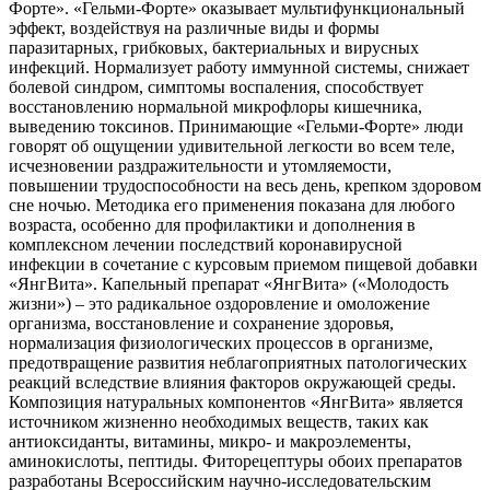
Форте». «Гельми-Форте» оказывает мультифункциональный
эффект, воздействуя на различные виды и формы
паразитарных, грибковых, бактериальных и вирусных
инфекций. Нормализует работу иммунной системы, снижает
болевой синдром, симптомы воспаления, способствует
восстановлению нормальной микрофлоры кишечника,
выведению токсинов. Принимающие «Гельми-Форте» люди
говорят об ощущении удивительной легкости во всем теле,
исчезновении раздражительности и утомляемости,
повышении трудоспособности на весь день, крепком здоровом
сне ночью. Методика его применения показана для любого
возраста, особенно для профилактики и дополнения в
комплексном лечении последствий коронавирусной
инфекции в сочетание с курсовым приемом пищевой добавки
«ЯнгВита». Капельный препарат «ЯнгВита» («Молодость
жизни») – это радикальное оздоровление и омоложение
организма, восстановление и сохранение здоровья,
нормализация физиологических процессов в организме,
предотвращение развития неблагоприятных патологических
реакций вследствие влияния факторов окружающей среды.
Композиция натуральных компонентов «ЯнгВита» является
источником жизненно необходимых веществ, таких как
антиоксиданты, витамины, микро- и макроэлементы,
аминокислоты, пептиды. Фиторецептуры обоих препаратов
разработаны Всероссийским научно-исследовательским