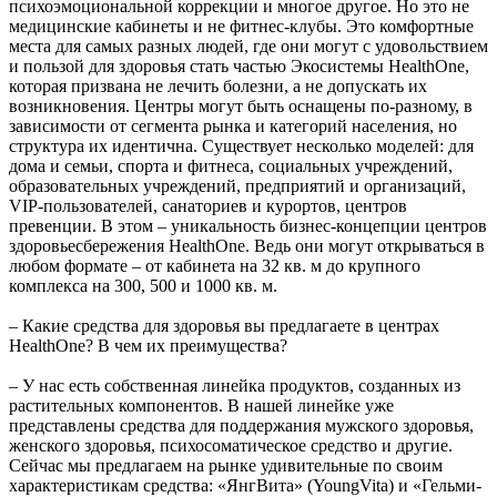
психоэмоциональной коррекции и многое другое. Но это не
медицинские кабинеты и не фитнес-клубы. Это комфортные
места для самых разных людей, где они могут с удовольствием
и пользой для здоровья стать частью Экосистемы HealthOne,
которая призвана не лечить болезни, а не допускать их
возникновения. Центры могут быть оснащены по-разному, в
зависимости от сегмента рынка и категорий населения, но
структура их идентична. Существует несколько моделей: для
дома и семьи, спорта и фитнеса, социальных учреждений,
образовательных учреждений, предприятий и организаций,
VIP-пользователей, санаториев и курортов, центров
превенции. В этом – уникальность бизнес-концепции центров
здоровьесбережения HealthOne. Ведь они могут открываться в
любом формате – от кабинета на 32 кв. м до крупного
комплекса на 300, 500 и 1000 кв. м.
– Какие средства для здоровья вы предлагаете в центрах
HealthOne? В чем их преимущества?
– У нас есть собственная линейка продуктов, созданных из
растительных компонентов. В нашей линейке уже
представлены средства для поддержания мужского здоровья,
женского здоровья, психосоматическое средство и другие.
Сейчас мы предлагаем на рынке удивительные по своим
характеристикам средства: «ЯнгВита» (YoungVita) и «Гельми-