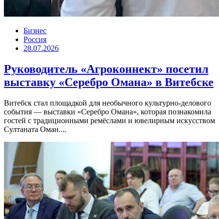
Бизнес
Россия
28.07.2026
Руководитель «Агроконнект» посетил
выставку «Серебро Омана» в Витебске
Витебск стал площадкой для необычного культурно-делового
события — выставки «Серебро Омана», которая познакомила
гостей с традиционными ремёслами и ювелирным искусством
Султаната Оман....