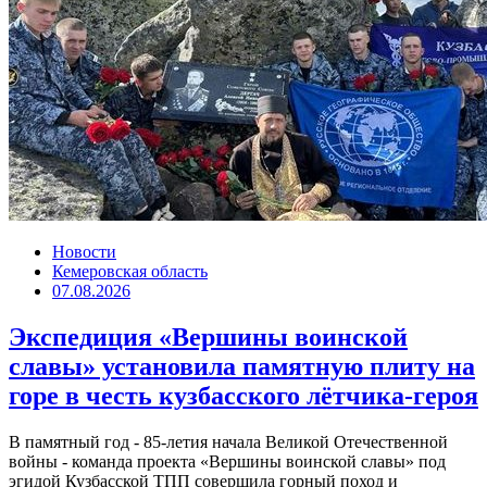
Новости
Кемеровская область
07.08.2026
Экспедиция «Вершины воинской
славы» установила памятную плиту на
горе в честь кузбасского лётчика-героя
В памятный год - 85-летия начала Великой Отечественной
войны - команда проекта «Вершины воинской славы» под
эгидой Кузбасской ТПП совершила горный поход и