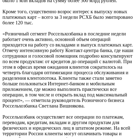
около 1 млн вкладов на сумму более 500 млрд рублей.
Кроме того, существенно возрос интерес к выпуску новых
платежных карт – всего за 3 недели РСХБ было эмитировано
более 120 тыс.
«Розничный сегмент Россельхозбанка в последние недели
работает очень активно, основной объем операций
приходится на работу со вкладами и выпуск платежных карт.
Отмечу интенсивную работу Контакт-центра банка, где наши
сотрудники и голосовой помощник подробно консультируют
по всем продуктам: от кредитов до операций с валютой. При
этом в офисах время ожидания клиентов сократилось на
четверть благодаря оптимизации процесса обслуживания и
разделения клентопотока. Клиенты также стали заметно
больше пользоваться Интернет-банком и мобильным
приложением, где можно выполнить практически все
операции, в том числе и открыть вклад под максимальный
процент», — отметила руководитель Розничного бизнеса
Россельхозбанка Светлана Вишнякова.
Россельхозбанк осуществляет все операции по платежам,
переводам, кредитам, вкладам и другим продуктам для
физических и юридических лиц в штатном режиме. На всей
территории России клиенты могут оплачивать товары и