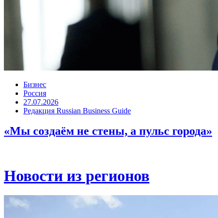
Бизнес
Россия
27.07.2026
Редакция Russian Business Guide
«Мы создаём не стены, а пульс города»
Новости из регионов