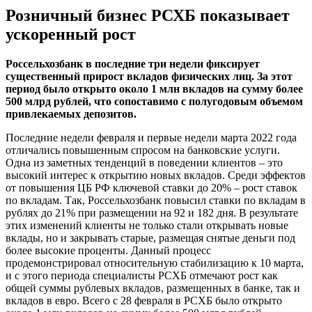
Розничный бизнес РСХБ показывает
ускоренный рост
Россельхозбанк в последние три недели фиксирует
существенный прирост вкладов физических лиц. За этот
период было открыто около 1 млн вкладов на сумму более
500 млрд рублей, что сопоставимо с полугодовым объемом
привлекаемых депозитов.
Последние недели февраля и первые недели марта 2022 года
отличались повышенным спросом на банковские услуги.
Одна из заметных тенденций в поведении клиентов – это
высокий интерес к открытию новых вкладов. Среди эффектов
от повышения ЦБ РФ ключевой ставки до 20% – рост ставок
по вкладам. Так, Россельхозбанк повысил ставки по вкладам в
рублях до 21% при размещении на 92 и 182 дня. В результате
этих изменений клиенты не только стали открывать новые
вклады, но и закрывать старые, размещая снятые деньги под
более высокие проценты. Данный процесс
продемонстрировал относительную стабилизацию к 10 марта,
и с этого периода специалисты РСХБ отмечают рост как
общей суммы рублевых вкладов, размещенных в банке, так и
вкладов в евро. Всего с 28 февраля в РСХБ было открыто