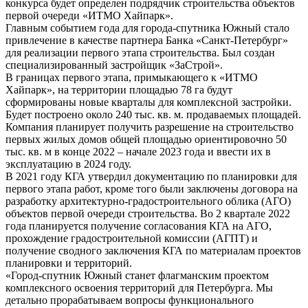
конкурса будет определен подрядчик строительства объектов
первой очереди «ИТМО Хайпарк».
Главным событием года для города-спутника Южный стало
привлечение в качестве партнера Банка «Санкт-Петербург»
для реализации первого этапа строительства. Был создан
специализированный застройщик «ЗаСтрой».
В границах первого этапа, примыкающего к «ИТМО
Хайпарк», на территории площадью 78 га будут
сформированы новые кварталы для комплексной застройки.
Будет построено около 240 тыс. кв. м. продаваемых площадей.
Компания планирует получить разрешение на строительство
первых жилых домов общей площадью ориентировочно 50
тыс. кв. м в конце 2022 – начале 2023 года и ввести их в
эксплуатацию в 2024 году.
В 2021 году КГА утвердил документацию по планировки для
первого этапа работ, кроме того были заключены договора на
разработку архитектурно-градостроительного облика (АГО)
объектов первой очереди строительства. Во 2 квартале 2022
года планируется получение согласования КГА на АГО,
прохождение градостроительной комиссии (АГПТ) и
получение сводного заключения КГА по материалам проектов
планировки и территорий.
«Город-спутник Южный станет флагманским проектом
комплексного освоения территорий для Петербурга. Мы
детально прорабатываем вопросы функционального