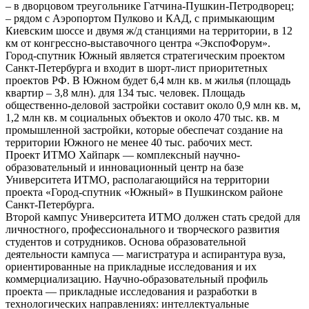
– в дворцовом треугольнике Гатчина-Пушкин-Петродворец;
– рядом с Аэропортом Пулково и КАД, с примыкающим
Киевским шоссе и двумя ж/д станциями на территории, в 12
км от конгрессно-выставочного центра «ЭкспоФорум».
Город-спутник Южный является стратегическим проектом
Санкт-Петербурга и входит в шорт-лист приоритетных
проектов РФ. В Южном будет 6,4 млн кв. м жилья (площадь
квартир – 3,8 млн). для 134 тыс. человек. Площадь
общественно-деловой застройки составит около 0,9 млн кв. м,
1,2 млн кв. м социальных объектов и около 470 тыс. кв. м
промышленной застройки, которые обеспечат создание на
территории Южного не менее 40 тыс. рабочих мест.
Проект ИТМО Хайпарк — комплексный научно-
образовательный и инновационный центр на базе
Университета ИТМО, располагающийся на территории
проекта «Город-спутник «Южный» в Пушкинском районе
Санкт-Петербурга.
Второй кампус Университета ИТМО должен стать средой для
личностного, профессионального и творческого развития
студентов и сотрудников. Основа образовательной
деятельности кампуса — магистратура и аспирантура вуза,
ориентированные на прикладные исследования и их
коммерциализацию. Научно-образовательный профиль
проекта — прикладные исследования и разработки в
технологических направлениях: интеллектуальные