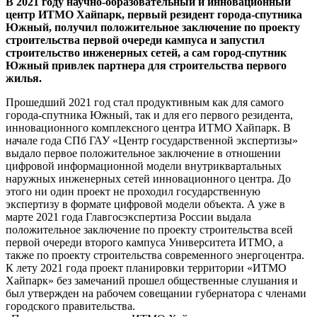
В 2021 году научно-образовательный и инновационный
центр ИТМО Хайпарк, первый резидент города-спутника
Южный, получил положительное заключение по проекту
строительства первой очереди кампуса и запустил
строительство инженерных сетей, а сам город-спутник
Южный привлек партнера для строительства первого
жилья.
Прошедший 2021 год стал продуктивным как для самого
города-спутника Южный, так и для его первого резидента,
инновационного комплексного центра ИТМО Хайпарк. В
начале года СПб ГАУ «Центр государственной экспертизы»
выдало первое положительное заключение в отношении
цифровой информационной модели внутриквартальных
наружных инженерных сетей инновационного центра. До
этого ни один проект не проходил государственную
экспертизу в формате цифровой модели объекта. А уже в
марте 2021 года Главгосэкспертиза России выдала
положительное заключение по проекту строительства всей
первой очереди второго кампуса Университета ИТМО, а
также по проекту строительства современного энергоцентра.
К лету 2021 года проект планировки территории «ИТМО
Хайпарк» без замечаний прошел общественные слушания и
был утвержден на рабочем совещании губернатора с членами
городского правительства.