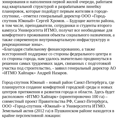
зонирования и наполнения первой жилой очереди, работаем
над квартальной структурой и разрабатываем линейку
планировок, которые подойдут первым жителям в городе-
спутнике, - отметил генеральный директор ООО «Город-
спутник Южный» Сергей Хромов. – Будущие жители района,
в том числе, преподаватели, сотрудники и студенты второго
кампуса Университета ИТМО, получат все необходимые для
комфортного проживания объекты социального назначения, а
также современную внутриквартальную инфраструктуру и
рекреационные зоны».
«Благодаря стабильному финансированию, а также
всесторонней поддержке со стороны федерального центра и
со стороны города, нам удалось значительно продвинуться в
решении самых трудоемких задач, связанных с подготовкой
участка под строительство, - заявил генеральный директор АО
«ИТМО Хайпарк» Андрей Назаров.
Город-спутник Южный – новый район Санкт-Петербурга, где
планируется создание комфортной городской среды и новых
центров притяжения и развития города и области. Здесь будет
расположен «ИТМО Хайпарк» (ориентировочно 100 га) –
совместный проект Правительства РФ, Санкт-Петербурга,
ООО «Город-спутник «Южный» и Университета ИТМО.
Земельный актив (2012 га) в Пушкинском районе находится в
крайне перспективной локации: