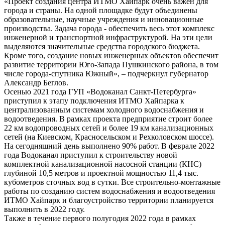
«Проект создания центра ИТМО Хайпарк очень важен для
города и страны. На одной площадке будут объединены
образовательные, научные учреждения и инновационные
производства. Задача города - обеспечить весь этот комплекс
инженерной и транспортной инфраструктурой. На эти цели
выделяются значительные средства городского бюджета.
Кроме того, создание новых инженерных объектов обеспечит
развитие территории Юго-Запада Пушкинского района, в том
числе города-спутника Южный», – подчеркнул губернатор
Александр Беглов.
Осенью 2021 года ГУП «Водоканал Санкт-Петербурга»
приступил к этапу подключения ИТМО Хайпарка к
централизованным системам холодного водоснабжения и
водоотведения. В рамках проекта предприятие строит более
22 км водопроводных сетей и более 19 км канализационных
сетей (на Киевском, Красносельском и Рехколовском шоссе).
На сегодняшний день выполнено 90% работ. В феврале 2022
года Водоканал приступил к строительству новой
комплектной канализационной насосной станции (КНС)
глубиной 10,5 метров и проектной мощностью 11,4 тыс.
кубометров сточных вод в сутки. Все строительно-монтажные
работы по созданию систем водоснабжения и водоотведения
ИТМО Хайпарк и благоустройство территории планируется
выполнить в 2022 году.
Также в течение первого полугодия 2022 года в рамках