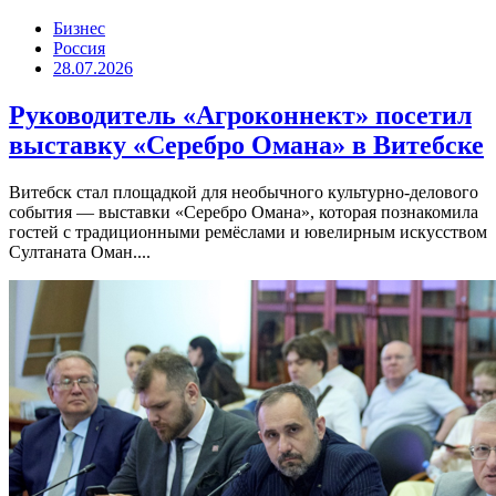
Бизнес
Россия
28.07.2026
Руководитель «Агроконнект» посетил
выставку «Серебро Омана» в Витебске
Витебск стал площадкой для необычного культурно-делового
события — выставки «Серебро Омана», которая познакомила
гостей с традиционными ремёслами и ювелирным искусством
Султаната Оман....