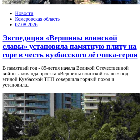
Новости
Кемеровская область
07.08.2026
Экспедиция «Вершины воинской
славы» установила памятную плиту на
горе в честь кузбасского лётчика-героя
В памятный год - 85-летия начала Великой Отечественной
войны - команда проекта «Вершины воинской славы» под
эгидой Кузбасской ТПП совершила горный поход и
установила...