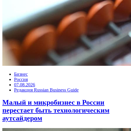
Бизнес
Россия
07.08.2026
Редакция Russian Business Guide
Малый и микробизнес в России
перестает быть технологическим
аутсайдером