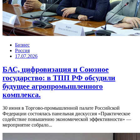
Бизнес
Россия
17.07.2026
БАС, цифровизация и Союзное
государство: в ТПП РФ обсудили
будущее агропромышленного
комплекса.
30 июня в Торгово-промышленной палате Российской
Федерации состоялась панельная дискуссия «Практическое
содействие повышению экономической эффективности» —
мероприятие собрало...