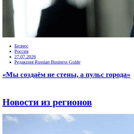
Бизнес
Россия
27.07.2026
Редакция Russian Business Guide
«Мы создаём не стены, а пульс города»
Новости из регионов