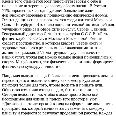
Кроме того отмечается рост приоритета заботы о себе и
повышение интереса к здоровому образу жизни. В России
71% опрошенных сегодня уделяет больше внимания
физическому здоровью и поддержанию физической формы.
Эта тенденция сильнее проявляется среди жителей Москвы и
Санкт-Петербурга. Это стало дополнительной мотивацией для
улучшения сервиса в сфере фитнес-услуг. Сергей Савинов,
Генеральный директор Сети фитнес-клубов С.С.С.Р.: «Сеть
фитнес-клубов С.С.С.Р. в Москве и Московской области
создает пространство, в котором красота, уверенность и
здоровье становятся реальными составляющими жизни
активных граждан. 24/7 мы трудимся, улучшая качество
наших услуг, чтобы как можно больше людей приобщились к
спорту. Мы убеждены, что физическое воспитание формирует
физическую культуру личности».
Пандемия вынудила людей больше времени проходить дома и
пересмотреть отношение к нему как к месту, куда люди
приходят только для того, чтобы поспать и принять душ.
Общество изменило взгляд на дом, быт и стиль жилья.
Сегодня недостаточно, чтобы в доме просто было все
необходимое для жизни, в приоритете простор и уют.
«Дятьково» – это авторский взгляд на оформление домашнего
пространства, который начинается с уважения к каждому
клиенту и гордости за результат проделанной работы. Каждая