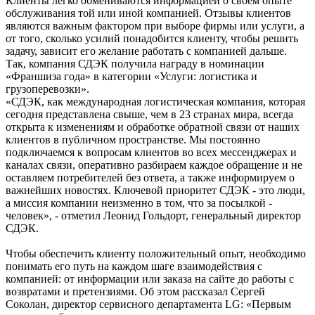
Клиенты легко обмениваются информацией о своем опыте
обслуживания той или иной компанией. Отзывы клиентов
являются важным фактором при выборе фирмы или услуги, а
от того, сколько усилий понадобится клиенту, чтобы решить
задачу, зависит его желание работать с компанией дальше.
Так, компания СДЭК получила награду в номинации
«Франшиза года» в категории «Услуги: логистика и
грузоперевозки».
«СДЭК, как международная логистическая компания, которая
сегодня представлена свыше, чем в 23 странах мира, всегда
открыта к изменениям и обработке обратной связи от наших
клиентов в публичном пространстве. Мы постоянно
подключаемся к вопросам клиентов во всех мессенджерах и
каналах связи, оперативно разбираем каждое обращение и не
оставляем потребителей без ответа, а также информируем о
важнейших новостях. Ключевой приоритет СДЭК - это люди,
а миссия компании неизменно в том, что за посылкой -
человек», - отметил Леонид Гольдорт, генеральный директор
СДЭК.
Чтобы обеспечить клиенту положительный опыт, необходимо
понимать его путь на каждом шаге взаимодействия с
компанией: от информации или заказа на сайте до работы с
возвратами и претензиями. Об этом рассказал Сергей
Соколан, директор сервисного департамента LG: «Первым