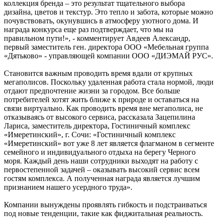
коллекция бренда – это результат тщательного выбора
дизайна, цветов и текстур. Это тепло и забота, которые можно
почувствовать, окунувшись в атмосферу уютного дома. И
награда конкурса еще раз подтверждает, что мы на
правильном пути!», - комментирует Авдеев Александр,
первый заместитель ген. директора ООО «Мебельная группа
«Дятьково» - управляющей компании ООО «ДИЭМАЙ РУС».
Становится важным проводить время вдали от крупных
мегаполисов. Поскольку удаленная работа стала нормой, люди
отдают предпочтение жизни за городом. Все больше
потребителей хотят жить ближе к природе и оставаться на
связи виртуально. Как проводить время вне мегаполиса, не
отказываясь от высокого сервиса, рассказала Зацепилина
Лариса, заместитель директора, Гостиничный комплекс
«Имеретинский», г. Сочи: «Гостиничный комплекс
«Имеретинский» вот уже 8 лет является флагманом в сегменте
семейного и индивидуального отдыха на берегу Черного
моря. Каждый день наши сотрудники выходят на работу с
первостепенной задачей – оказывать высокий сервис всем
гостям комплекса. А полученная награда является лучшим
признанием нашего усердного труда».
Компании вынуждены проявлять гибкость и подстраиваться
под новые тенденции, такие как фиджитальная реальность.