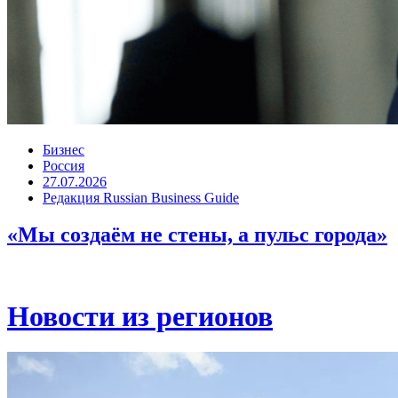
Бизнес
Россия
27.07.2026
Редакция Russian Business Guide
«Мы создаём не стены, а пульс города»
Новости из регионов