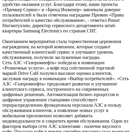
удобство оказания услуг. Благодаря этому, наши проекты
«Премьер Сервис» и «Бренд Инженер» завоевали доверие
пользователей и были отмечены наградами Премии «Права
потребителей и качество обслуживания», - отметил Ринат
Нигматуллин, директор сервисного департамента штаб-
квартиры Samsung Electronics по странам СНГ.
Окончанием мероприятия стала торжественная церемония
награждения, на которой компании, которые создают
качественный клиентский сервис и улучшают уровень
обслуживания, получили заслуженные награды.
Сеть АЗС «Газпромнефть» победила в номинации
«Розничные услуги», а кофе под собственной торговой
маркой Drive Café получил высокие оценки клиентов,
заслужив награду в номинации «Выбор потребителей». «Сеть
АЗС «Газпромнефть» продолжает развитие и улучшение
клиентского сервиса, построенного на современных
цифровых решениях. Автоматизация бизнес-процессов и
цифровое управление станциями способствует
перераспределению функционала персонала АЗС в пользу
обслуживания клиентов, а появление новых услуг в
мобильном приложении позволяет добавить
индивидуальности и сократить время обслуживания. Один из
факторов выбора сети АЗС клиентами - наличие вкусного
кофе. Продажи кофе в январе-сентябре текущего года выросли