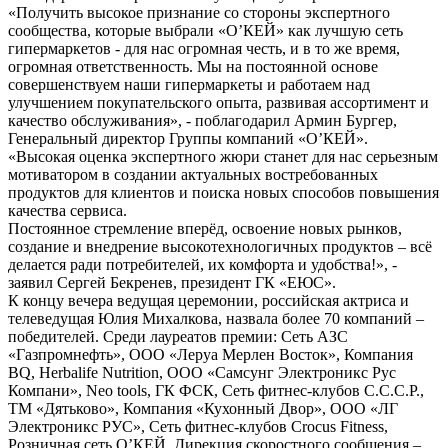
«Получить высокое признание со стороны экспертного
сообщества, которые выбрали «О’КЕЙ» как лучшую сеть
гипермаркетов - для нас огромная честь, и в то же время,
огромная ответственность. Мы на постоянной основе
совершенствуем наши гипермаркеты и работаем над
улучшением покупательского опыта, развивая ассортимент и
качество обслуживания», - поблагодарил Армин Бургер,
Генеральный директор Группы компаний «О’КЕЙ».
«Высокая оценка экспертного жюри станет для нас серьезным
мотиватором в создании актуальных востребованных
продуктов для клиентов и поиска новых способов повышения
качества сервиса.
Постоянное стремление вперёд, освоение новых рынков,
создание и внедрение высокотехнологичных продуктов – всё
делается ради потребителей, их комфорта и удобства!», -
заявил Сергей Бекренев, президент ГК «ЕЮС».
К концу вечера ведущая церемонии, российская актриса и
телеведущая Юлия Михалкова, назвала более 70 компаний –
победителей. Среди лауреатов премии: Сеть АЗС
«Газпромнефть», ООО «Леруа Мерлен Восток», Компания
BQ, Herbalife Nutrition, ООО «Самсунг Электроникс Рус
Компани», Neo tools, ГК ФСК, Сеть фитнес-клубов С.С.С.Р.,
ТМ «Дятьково», Компания «Кухонный Двор», ООО «ЛГ
Электроникс РУС», Cеть фитнес-клубов Crocus Fitness,
Розничная сеть О’КЕЙ, Дирекция скоростного сообщения –