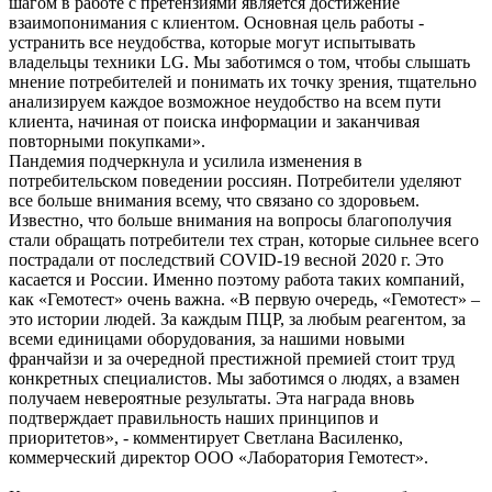
шагом в работе с претензиями является достижение
взаимопонимания с клиентом. Основная цель работы -
устранить все неудобства, которые могут испытывать
владельцы техники LG. Мы заботимся о том, чтобы слышать
мнение потребителей и понимать их точку зрения, тщательно
анализируем каждое возможное неудобство на всем пути
клиента, начиная от поиска информации и заканчивая
повторными покупками».
Пандемия подчеркнула и усилила изменения в
потребительском поведении россиян. Потребители уделяют
все больше внимания всему, что связано со здоровьем.
Известно, что больше внимания на вопросы благополучия
стали обращать потребители тех стран, которые сильнее всего
пострадали от последствий COVID-19 весной 2020 г. Это
касается и России. Именно поэтому работа таких компаний,
как «Гемотест» очень важна. «В первую очередь, «Гемотест» –
это истории людей. За каждым ПЦР, за любым реагентом, за
всеми единицами оборудования, за нашими новыми
франчайзи и за очередной престижной премией стоит труд
конкретных специалистов. Мы заботимся о людях, а взамен
получаем невероятные результаты. Эта награда вновь
подтверждает правильность наших принципов и
приоритетов», - комментирует Светлана Василенко,
коммерческий директор ООО «Лаборатория Гемотест».