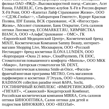
филиал ОАО «РЖД»..Высокоскоростной поезд «Сапсан», Acer
Russia, FABERLIC, Сеть фитнес-клубов X-Fit в России.формат
X-Fit Point, ООО «Капитал Лайф Страхование Жизни», ООО
<<СДЭК-Глобал>>, «Лаборатория Гемотест», Курорт Красная
Поляна, IDF Eurasia, ВСК страхование, «СК «Ингосстрах-
Жизнь», Абсолют стахование, Банк Открытие, Сеть салонов
оптики Линзмастер, ECOMARKET.RU, ХИМЧИСТКА
BIANCA, ООО «АльфаСтрахование – ОМС», ГК
«Европейский Медицинский Центр», Косметический бренд
MIXIT, Косметическая Компания Sammy Beauty, интернет-
магазин Shopping Live, Москвариум, ООО «Русский
Нестандарт» бренд косметики ILONA LUNDEN, ООО
«Корпорация «Окна 21 века», CloudPayments, ГК ЕЮС,
Стоматология повышенного комфорта «Миполь», ООО МКК
«Макро», Авторская стоматология SK DENT,
Стоматологическая клиника Smile-at-Once, «Фасоль»
франчайзинговая программа METRO, Сеть магазинов
парфюмерии и косметики Л’Этуаль, ООО «Авиценна»,
RADISSON collection paradise resort &SPA, Sochi,
ГОСТИНИЧНЫЙ КОМПЛЕКС «ИМЕРЕТИНСКИЙ», ООО
«ГИГАНТ», «Сажинский» Кондитерский Комбинат,
Российская косметическая компания MIRRA, Сеть салонов
оптики БИНООПТИКА, Салон оптики для детей и
подростков БИНОККИО, ООО «НЕОЛаб».