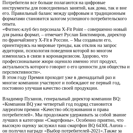
Потребители все больше полагаются на цифровые
инструменты для повседневных занятий, как дома, так и вне
его. Правильный баланс между цифровым и традиционным
форматами становится залогом успешного потребительского
опыта.
«Фитнес-клуб без персонала X-Fit Point – совершенно новый
для рынка формат, – отмечает Руслан Биктимиров, директор
по франчайзингу X-Fit в России. – Мы создавали его,
ориентируясь на мировые тренды, как отклик на запрос
аудитории, психология поведения которой во многом
изменилась в связи в коронакризисом. Здорово, что
профессиональное жюри оценило именно этот продукт,
актуальность которого говорит о его ценности для общества и
перспективности».
В этом году Премия проходит уже в двенадцатый раз и
многие компании участвуют и побеждают не первый год,
постоянно улучшая качество своей продукции.
Владимир Пузанов, генеральный директор компании BQ:
«Компания BQ уже четвертый год подряд становится
лауреатом премии «Качество обслуживания и права
потребителей». Мы продолжаем удерживать за собой звание
лучших в категории «Смартфоны». Особенно приятно, что
высокую оценку заслужил наш смартфон BQ 6430L Aurora –
он получил награду «Выбор потребителей-2021».Также за