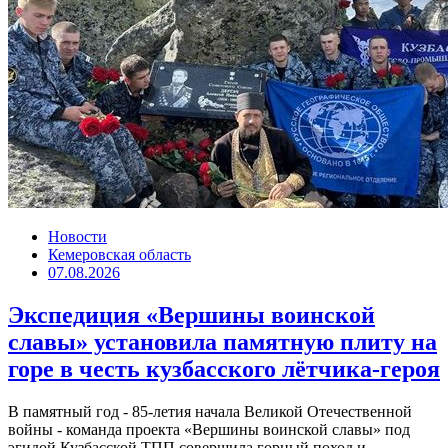
Новости
Кемеровская область
07.08.2026
Экспедиция «Вершины воинской
славы» установила памятную плиту на
горе в честь кузбасского лётчика-героя
В памятный год - 85-летия начала Великой Отечественной
войны - команда проекта «Вершины воинской славы» под
эгидой Кузбасской ТПП совершила горный поход и